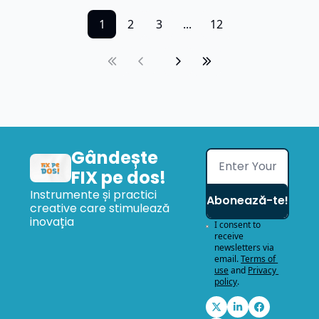
1
2
3
...
12
Gândește 
FIX pe dos!
Instrumente și practici 
Abonează-te!
creative care stimulează 
inovația
I consent to 
receive 
newsletters via 
email.
Terms of 
use
and
Privacy 
policy
.