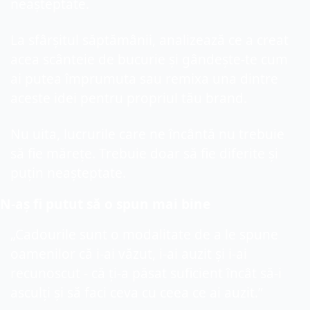
neașteptate.
La sfârșitul săptămânii, analizează ce a creat 
acea scânteie de bucurie și gândește-te cum 
ai putea împrumuta sau remixa una dintre 
aceste idei pentru propriul tău brand.
Nu uita, lucrurile care ne încântă nu trebuie 
să fie mărețe. Trebuie doar să fie diferite și 
puțin neașteptate.
N-aș fi putut să o spun mai 
bine
„Cadourile sunt o modalitate de a le spune 
oamenilor că i-ai văzut, i-ai auzit și i-ai 
recunoscut - că ți-a păsat suficient încât să-i 
asculți și să faci ceva cu ceea ce ai auzit.”