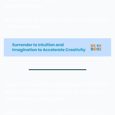
observațiile tale?
Mi-ar plăcea să le citesc, așa că nu ezita să-mi 
trimiți un mesa
j.
Cauți mai multe idei, perspective și inspirație 
pentru brandul tău, echipa ta de creație sau 
următoarea ta campanie?
Atelierul meu „Cum să generezi insight-uri 