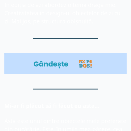
In ediția de azi abordez o tema draga mie. 
Creativitatea in design-ul obiectelor de zi cu 
zi. Mai jos, pe structura obișnuită.
Mi-ar fi plăcut
 să fi făcut eu asta...
Ăsta
 este unul dintre obiectele mele preferate 
din bucătărie. Este, în umila mea părere, cea 