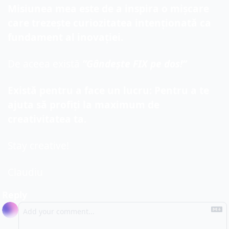
Misiunea mea este de a inspira o mișcare 
care trezește curiozitatea intenționată ca 
fundament al inovației.
De aceea există 
”Gândește FIX pe dos!”
Există pentru a face un lucru: Pentru a te 
ajuta să profiți la maximum de 
creativitatea ta.
Stay creative!
Claudiu
Reply