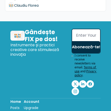
Claudiu Florea
Gândește 
FIX pe dos!
Instrumente și practici 
Abonează-te!
creative care stimulează 
inovația
I consent to 
receive 
newsletters via 
email.
Terms of 
use
and
Privacy 
policy
.
Home
Account
Posts
Upgrade