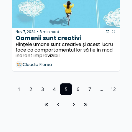
Nov 7, 2024
8 min read
•
Oamenii sunt creativi
Ființele umane sunt creative și acest lucru 
face ca comportamentul lor să fie în mod 
inerent imprevizibil
Claudiu Florea
1
2
3
4
5
6
7
...
12