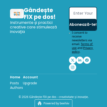
Gândește 
FIX pe dos!
Instrumente și practici 
Abonează-te!
creative care stimulează 
inovația
I consent to 
receive 
newsletters via 
email.
Terms of 
use
and
Privacy 
policy
.
Home
Account
Posts
Upgrade
Authors
© 2026 Gândește FIX pe dos - creativitate și inovație.
Powered by beehiiv