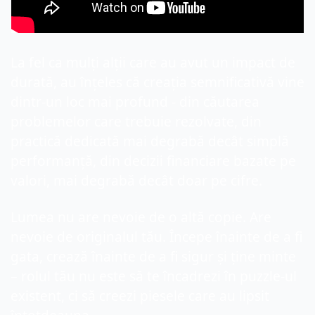
La fel ca mulți alții care au avut un impact de 
durată, au înțeles că creația semnificativă vine 
dintr-un loc mai profund - din căutarea 
problemelor care trebuie rezolvate, din 
practică dedicată mai degrabă decât simplă 
performanță, din decizii financiare bazate pe 
valori, mai degrabă decât doar pe cifre.
Lumea nu are nevoie de o altă copie. Are 
nevoie de originalul tău. Începe înainte de a fi 
gata, crează înainte de a fi sigur și ține minte 
– rolul tău nu este să te încadrezi în puzzle-ul 
existent, ci să creezi piesele care au lipsit 