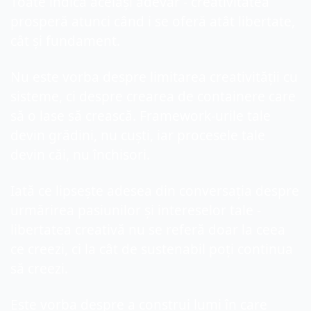
Toate indică același adevăr - creativitatea 
prosperă atunci când i se oferă atât libertate, 
cât și fundament.
Nu este vorba despre limitarea creativității cu 
sisteme, ci despre crearea de containere care 
să o lase să crească. Framework-urile tale 
devin grădini, nu cuști, iar procesele tale 
devin căi, nu închisori.
Iată ce lipsește adesea din conversația despre 
urmărirea pasiunilor și intereselor tale - 
libertatea creativă nu se referă doar la ceea 
ce creezi, ci la cât de sustenabil poți continua 
să creezi.
Este vorba despre a construi lumi în care 