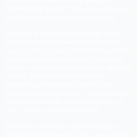
Îți mulțumesc pentru că te-ai abonat la
”Gândește FIX pe dos!”
, primul newsletter din 
România dedicat creativității și inovației.
Nu te uita la ceea ce fac toți ceilalți, decât 
dacă este pentru a-l face mai bun și diferit. 
Ceea ce vine prin tine este mult mai puternic 
decât ceea ce vine din afara ta. Suntem aici 
pentru a contribui, pentru a adăuga valoarea 
noastră, seturile noastre de abilități 
dobândite, perspectivele noastre unice, 
talentele noastre individuale. Nu le pierde de 
dragul conformității. Folosește-le pentru a 
crea o lume în care toți beneficiem.
Știu că ne-ar fi mai ușor să urmăm ideea 
societății despre direcția înspre care ar trebui 