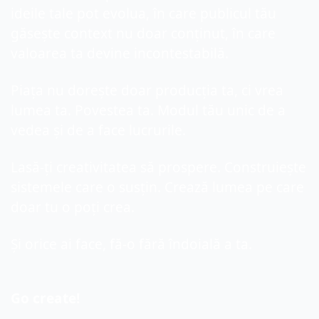
ideile tale pot evolua, în care publicul tău 
găsește context nu doar conținut, în care 
valoarea ta devine incontestabilă.
Piața nu dorește doar producția ta, ci vrea 
lumea ta. Povestea ta. Modul tău unic de a 
vedea și de a face lucrurile.
Lasă-ți creativitatea să prospere. Construiește 
sistemele care o susțin. Crează lumea pe care 
doar tu o poți crea.
Și orice ai face, fă-o fără îndoială a ta.
Go create!