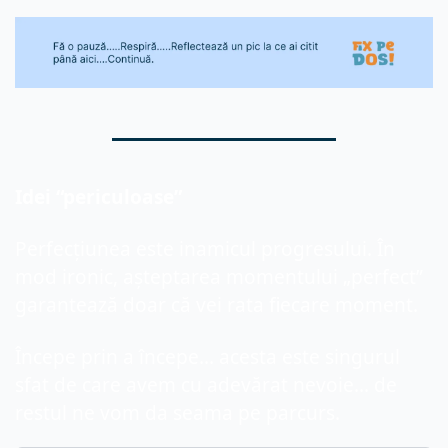
Idei “periculoase”
Perfecțiunea este inamicul progresului. În 
mod ironic, așteptarea momentului „perfect” 
garantează doar că vei rata fiecare moment.
Începe prin a începe... acesta este singurul 
sfat de care avem cu adevărat nevoie... de 
restul ne vom da seama pe parcurs.