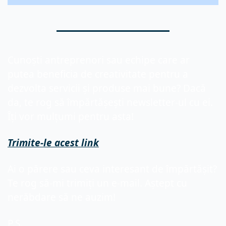
Cunoști antreprenori sau echipe care ar 
putea beneficia de creativitate pentru a 
dezvolta servicii și produse mai bune? Dacă 
da, te rog să împărtășești newsletter-ul cu ei. 
Îți vor mulțumi pentru asta!
Trimite-le acest link
Ai o părere sau ceva interesant de împărtășit? 
Te rog să-mi trimiți un e-mail. Aștept cu 
nerăbdare să ne auzim!
P.S. 