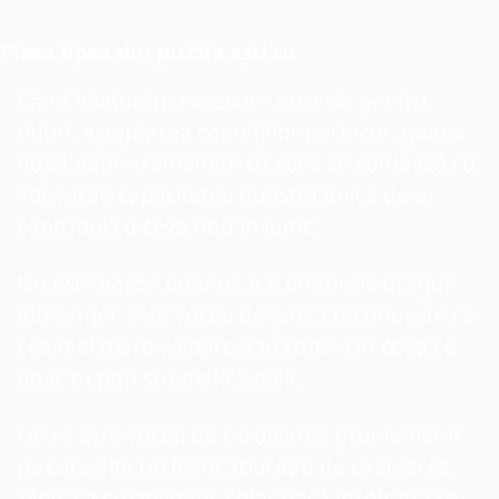
Piesa lipsă din puzzle ești tu
Când înlăturăm excesul – obsesia pentru 
titluri, așteptarea condițiilor perfecte, goana 
după bani – rămânem cu ceea ce contează cu 
adevărat: capacitatea noastră unică de a 
contribui cu ceva nou în lume.
Nu este vorba doar de a fi diferit de dragul 
diferenței. Este vorba despre a recunoaște că 
cea mai mare valoare a ta constă în ceea ce 
doar tu poți scoate la iveală.
Fie că este vorba de rezolvarea problemelor 
pe care alții nu le-au abordat, de exersarea 
zilnică a creativității, chiar dacă inspirația se 