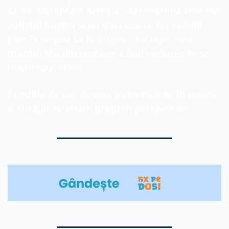
să ne îndreptăm atenția , dar măreția vine din 
sufletul nostru și nu din ceea ce fac ceilalți. 
Este în regulă să fii diferit... de fapt, este 
dreptul tău din naștere. Când viziunea ta se 
manifestă, las-o. 
În ediția de azi, despre autenticitate în creație 
si curajul asumării propriei perspective.