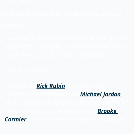
întotdeauna.
Piața nu dorește doar producția ta, ci vrea 
lumea ta
Calea către libertatea creativă nu este despre 
respectarea regulilor, ci despre crearea unor 
medii în care ideile tale pot prospera.
Uită-te la dovezi...
Filosofia lui 
Rick Rubin
 de a crea fără 
așteptări. Devotamentul lui 
Michael Jordan
pentru antrenament care a făcut ca meciurile 
să se simtă ușoare. Artiști precum 
Brooke 
Cormier
 a căror artă evoluează în noi forme.