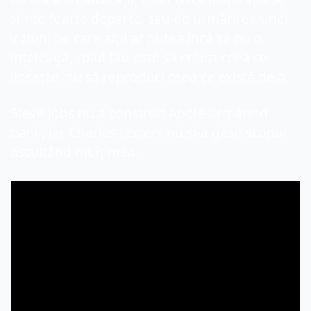
simte foarte departe, sau de urmărirea unei 
viziuni pe care alții ar putea încă să nu o 
înțeleagă, rolul tău este să creezi ceea ce 
lipsește, nu să reproduci ceea ce există deja.
Steve Jobs nu a construit Apple urmărind 
banii, iar Charles Leclerc nu și-a găsit scopul 
ascultând mulțimea. 