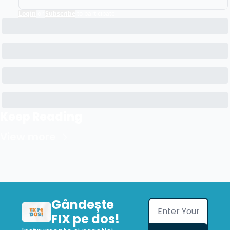
Login
or
Subscribe
to participate
Keep Reading
View more
Gândește 
FIX pe dos!