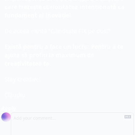
care trezește curiozitatea intenționată ca 
fundament al inovației.
De aceea există ”Gândește FIX pe dos!”
Există pentru a face un lucru: Pentru a te 
ajuta să profiți la maximum de 
creativitatea ta.
Stay creative!
Claudiu
Reply