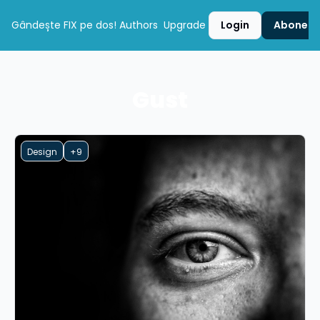
Gândește FIX pe dos!
Authors
Upgrade
Login
Aboneaz
Gust
Design
+9