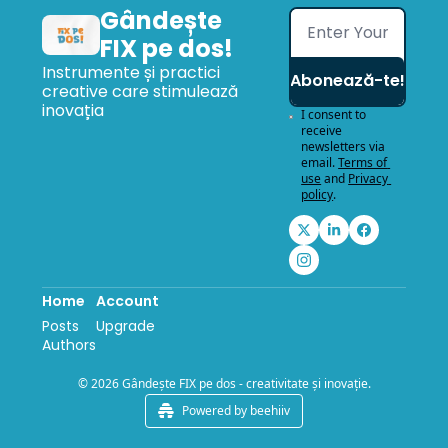
Gândește 
FIX pe dos!
Instrumente și practici 
Abonează-te!
creative care stimulează 
inovația
I consent to 
receive 
newsletters via 
email.
Terms of 
use
and
Privacy 
policy
.
Home
Account
Posts
Upgrade
Authors
© 2026 Gândește FIX pe dos - creativitate și inovație.
Powered by beehiiv