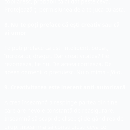
copilăresc, probabil că ai dat peste ceva. 
Protejează-ți permisiunea de a te juca cu 
asta
.
8
. Nu 
te 
poți preface că ești creativ sau 
că 
ai 
umor
Te p
oți preface că ești inteligent, bogat, 
încrezător, drăguț. Dar creativitatea? Fie 
rezonează, fie nu. De aceea contează. De 
aceea oamenii o prețuiesc. Nu o 
mima
 - 
fă
-o.
9
. Creativitatea este inerent anti-autoritară
A crea înseamnă a respinge partea din tine 
care are nevoie constantă de reasigurare. 
Înseamnă să scapi de clișee și de gândirea de 
grup. Înseamnă să construiești ceva ce 