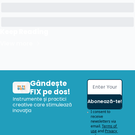
Keep Reading
View more
Gândește 
FIX pe dos!
Instrumente și practici 
Abonează-te!
creative care stimulează 
inovația
I consent to 
receive 
newsletters via 
email.
Terms of 
use
and
Privacy 