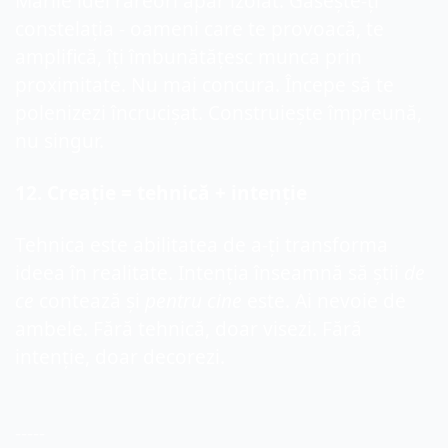
Marile idei rareori apar izolat. Găsește-ți 
constelația - oameni care te provoacă, te 
amplifică, îți îmbunătățesc munca prin 
proximitate. Nu mai concura. Începe să te 
polenizezi încrucișat. Construiește împreună, 
nu singur.
12
. Creație = tehnică + intenție
Tehnica
 este abilitatea de a-ți transforma 
ideea în realitate. Intenția înseamnă să știi 
de 
ce
 contează și 
pentru cine
 este. Ai nevoie de 
ambele. Fără tehnică, doar visezi. Fără 
intenție, doar decorezi.
-----