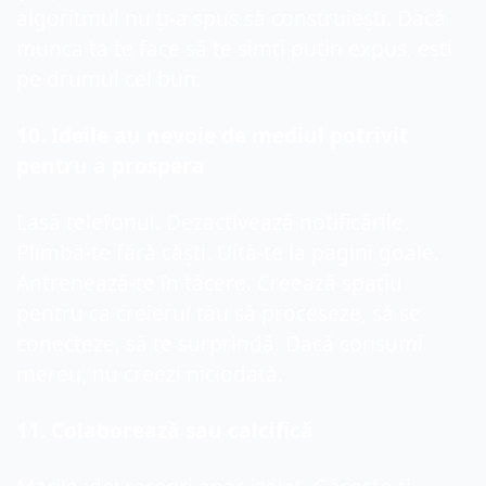
algoritmul nu ți-a spus să construiești. Dacă 
munca ta te face să te simți puțin expus, ești 
pe drumul cel bun.
10
. Ideile au nevoie de mediul potrivit 
pentru a prospera
Lasă telefonul. Dezactivează notificările. 
Plimbă-te fără căști. Uită-te la pagini goale. 
Antrenează-te în tăcere. Creează spațiu 
pentru ca creierul tău să proceseze, să se 
conecteze, să te surprindă. Dacă consumi 
mereu, nu creezi niciodată.
11
. Colaborează sau calcifică