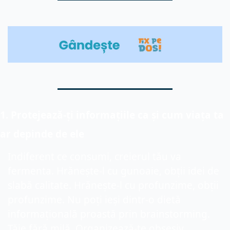
1
. Protejează-ți informațiile ca și cum viața ta 
ar depinde de ele
Indiferent ce consumi, creierul tău va 
fermenta. Hrănește-l cu gunoaie, obți
i
 idei 
de 
slabă calitate
. Hrănește-l cu profunzime, obți
i
profunzime. Nu poți ieși dintr-o dietă 
informațională proastă prin brainstorming. 
Tăie fără milă. Organizează-te obsesiv. 