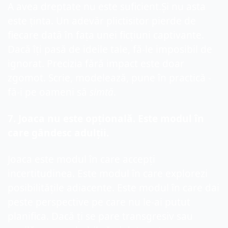
A avea dreptate nu este suficient.
Și nu asta 
este ținta. 
Un adevăr plictisitor pierde de 
fiecare dată în fața unei 
ficțiuni
 captivante. 
Dacă îți pasă de ideile tale, fă-le imposibil de 
ignorat. Precizia fără impact este doar 
zgomot. Scrie, modelează, pune în practică - 
fă-i pe oameni să 
simtă
.
7
. Jo
aca
 nu este opțional
ă
. Este modul în 
care gândesc adulții.
Jo
aca
 este modul în care accepți 
incertitudinea. Este modul în care explorezi 
posibilitățile adiacente. Este modul în care dai 
peste perspective pe care nu le-ai putut 
planifica. Dacă ți se pare transgresiv sau 