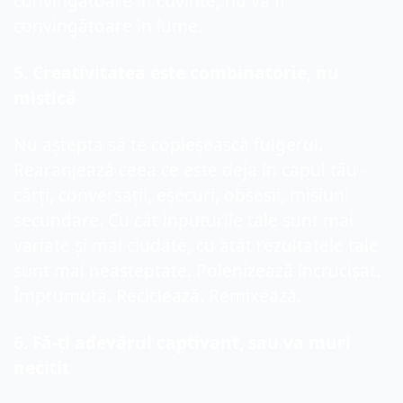
convingătoare în cuvinte, nu va fi 
convingătoare în lume.
5
. Creativitatea este combinatorie, nu 
mistică
Nu aștep
ta
 să te copleșească fulgerul. 
Rearanje
ază
 ceea ce este deja în capul tău - 
cărți, conversații, eșecuri, obsesii, misiuni 
secundare. Cu cât inputurile tale sunt mai 
variate și mai ciudate, cu atât rezultatele tale 
sunt mai neașteptate. Polenizează încrucișat. 
Împrumută. Reciclează. Remixează.
6
. Fă-ți adevărul captivant, sau va muri 
necitit