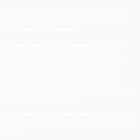
Cauți mai multe idei, perspective și inspirație 
pentru brandul tău, echipa ta de creație sau 
următoarea ta campanie?
Atelierul meu „Cum să 
generezi insight-uri 
mai rapid” poate ajuta echipa ta să facă 
legătura între punctele de dat
a
, adevărurile 
umane și tensiunile culturale, astfel încât 
următoarea ta prezentare de informații, 
prezentare de afaceri sau campanie creativă 
să fie imposibil de ignorat.
Hai să lucrăm împreună pentru a-ți revigora 
echipa, brandul sau următoarea ta campanie 
creativă.