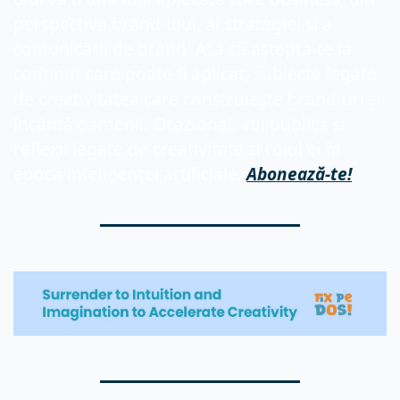
perspectiva brand-ului, al strategiei si a 
comunicării de brand. A
ș
a c
ă
 aștepta-te la 
conținut care poate fi aplicat,
 subiecte legate 
de
 creativitate
a
 care construiește brand-uri și 
încântă oamenii. Ocazional, voi publica si 
reflexii legate de creativitate și rolul ei în 
epoca inteligenței artificiale. 
Abonează
-te!