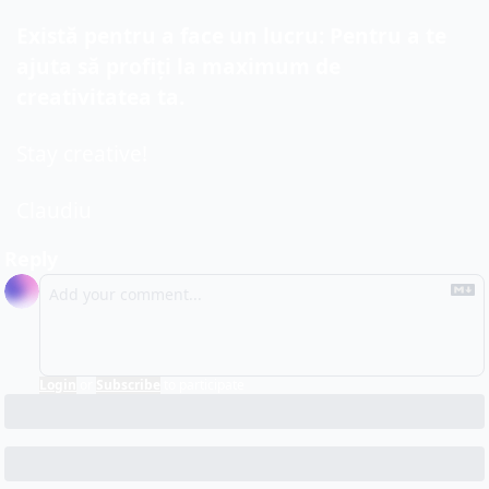
Există pentru a face un lucru: Pentru a te 
ajuta să profiți la maximum de 
creativitatea ta.
Stay creative!
Claudiu
Reply
Login
or
Subscribe
to participate