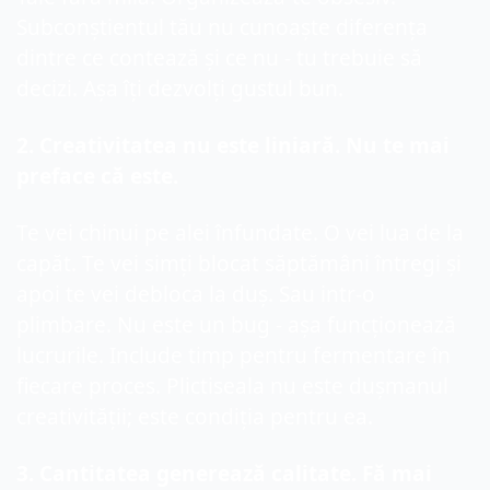
Subconștientul tău nu cunoaște diferența 
dintre ce contează și ce nu - tu trebuie să 
decizi.
 Așa îți dezvolți gustul bun.
2
. Creativitatea nu este liniară. Nu te mai 
preface că este.
Te vei chinui pe alei înfundate. 
O v
ei lua de la 
capăt. Te vei simți blocat săptămâni întregi și 
apoi te vei de
bloca
 la duș.
 Sau intr-o 
plimbare.
 Nu este un bug - așa funcționează 
lucrurile. Include timp pentru fermentare în 
fiecare proces. Plictiseala nu este dușmanul 
creativității; este condiția pentru ea.
3.
 Cantitatea generează calitate. Fă mai 