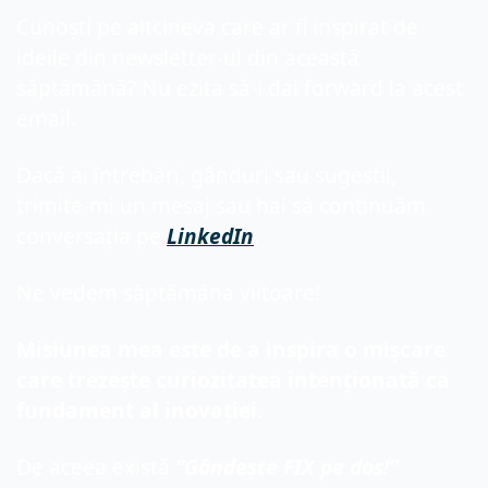
Cunoști pe altcineva care ar fi inspirat de 
ideile din newsletter-ul din această 
săptămână? Nu ezita să-i dai forward la acest 
email.
Dacă ai întrebări, gânduri sau sugestii, 
trimite-mi un mesaj sau hai să continuăm 
conversația pe 
LinkedIn
.
Ne vedem săptămâna viitoare!
Misiunea mea este de a inspira o mișcare 
care trezește curiozitatea intenționată ca 
fundament al inovației.
De aceea există 
”Gândește FIX pe dos!”