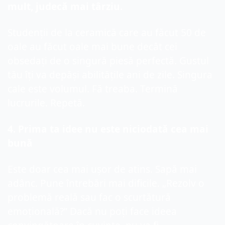
mult, judecă mai târziu.
Studenții 
de 
la ceramică care au făcut 50 de 
oale au făcut oale mai bune decât cei 
obsedați de o singură piesă perfectă. Gustul 
tău îți va depăși abilitățile ani de zile. Singura 
cale este volumul. Fă treaba. Termină 
lucrurile. Repetă.
4
. Prima ta idee nu este niciodată cea mai 
bună
Este doar cea mai ușor de atins. Sapă mai 
adânc. Pune întrebări mai dificile. „Rezolv o 
problemă reală sau 
fac
 o scurtătură 
emoțională?” Dacă nu poți face ideea 