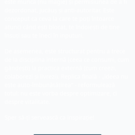
este muncă (nu magie) și permisiunea de a fi 
dezordonat, jucăuș și anti-autoritar. Este 
conceput ca ceva la care te poți întoarce 
atunci când ești blocat, te îndoiești de tine 
însuți sau te îneci în inputuri.
De asemenea, este structurat pentru a trece 
de la disciplina internă (ceea ce consumi, cum 
gândești) la practica externă (cum creezi, 
colaborezi și livrezi). Replica finală - „ideea nu 
este auto-îmbunătățirea” - reformulează 
totul: nu este vorba despre optimizare, ci 
despre vitalitate.
Sper să-ți servească ca inspirație!