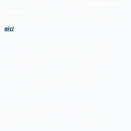
Îți mulțumesc pentru că citești 
”Gândește FIX 
pe dos!”
, primul newsletter din România 
dedicat creativității și inovației. Te poți abona 
aici
Am scris un manifest pentru creativitate. Așa 
cum percep eu creativitatea. 
Manifestul este 
bazat pe 
ceea ce consum 
ș
i salvez 
î
n banca 
mea de idei, note, notițe, inspirație. 
Douăsprezece principii care taie zgomotul 
creat de social media
. Si de lumea 
înconjurătoare.
Acest manifest reia firele recurente din 
colecția mea: modelul de fermentare, poziția 
anti-algoritmică, insistența că creativitatea 