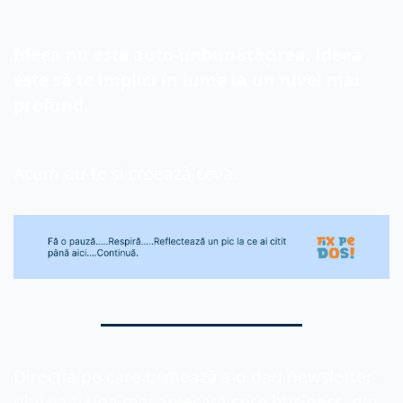
Ideea nu este auto-îmbunătățirea. Ideea 
este să te implici în lume
 la un nivel mai 
profund
.
Acum du-te și creează ceva.
Direcția pe care urmează s-o dau newsletter-
ului va fi una mai aplecată spre business, din 