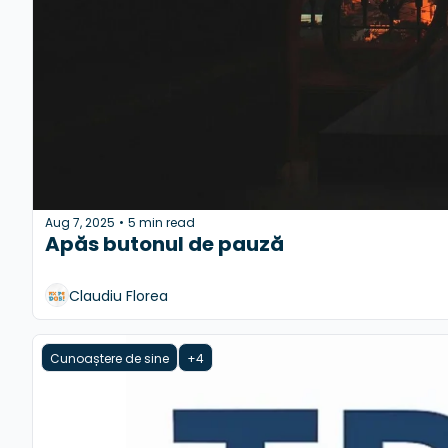
Aug 7, 2025
5 min read
•
Apăs butonul de pauză
Claudiu Florea
Cunoaștere de sine
+4