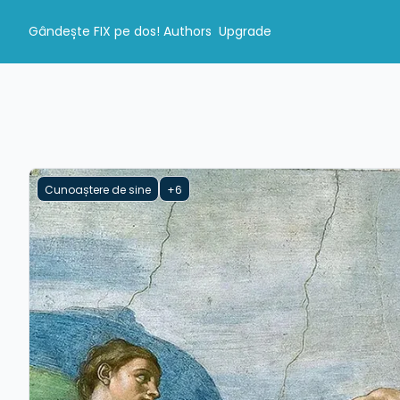
Gândește FIX pe dos!
Authors
Upgrade
Cunoaștere de sine
+6