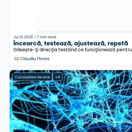
Jul 31, 2025
7 min read
•
Încearcă, testează, ajustează, repetă 
Găsește-ți direcția testând ce funcționează pentru
Claudiu Florea
Cunoaștere de sine
+4