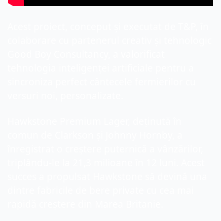
Acest proiect, conceput și executat de T&P, în 
colaborare cu partenerul creativ și tehnologic 
Good Boy Consultancy, a valorificat 
tehnologia inteligenței artificiale pentru a 
sincroniza perfect cântecele fermierilor cu 
versuri noi, personalizate.
Hawkstone Premium Lager, deținută în 
comun de Clarkson și Johnny Hornby, a 
înregistrat o creștere puternică a vânzărilor, 
triplându-le la 21,3 milioane în 12 luni. Acest 
succes a propulsat Hawkstone să devină una 
dintre fabricile de bere private cu cea mai 
rapidă creștere din Marea Britanie.