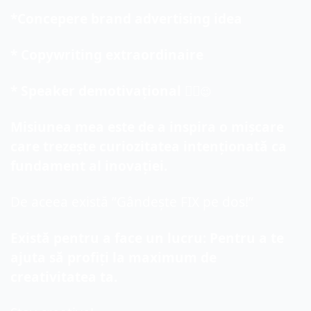
*Concepere brand advertising idea
* Copywriting extraordinaire
* Speaker demotivațional 🤦‍♂️
😉
Misiunea mea este de a inspira o mișcare 
care trezește curiozitatea intenționată ca 
fundament al inovației.
De aceea există ”Gândește FIX pe dos!”
Există pentru a face un lucru: Pentru a te 
ajuta să profiți la maximum de 
creativitatea ta.