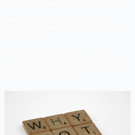
Nici măcar nu încerci să faci lucrurile „corect”.
Cauți tipare. Preferințe. Posibilități. Genul 
acela de înțelegere care apare doar odată ce 
ești în mișcare.
Fiecare experiment este un mic act de 
încredere în sinele tău viitor - versiunea ta 
care va lua ceea ce înveți și va folosi pentru a 
modela ceea ce urmează.