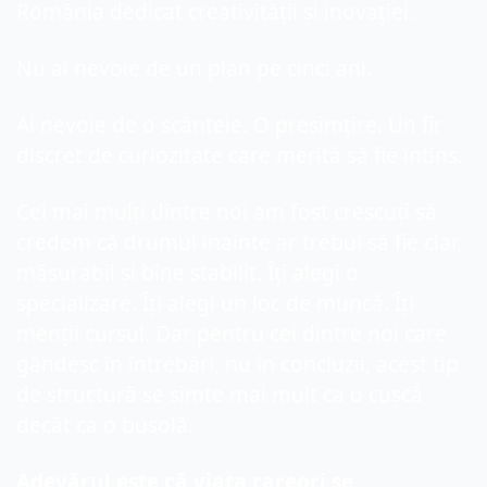
România dedicat creativității și inovației.
Nu ai nevoie de un plan pe cinci ani.
Ai nevoie de o scânteie. O presimțire. Un fir 
discret de curiozitate care merită să fie întins.
Cei mai mulți dintre noi am fost crescuți să 
credem că drumul înainte ar trebui să fie clar, 
măsurabil și bine stabilit. Îți alegi o 
specializare. Îți alegi un loc de muncă. Îți 
menții cursul. Dar pentru cei dintre noi care 
gândesc în întrebări, nu în concluzii, acest tip 
de structură se simte mai mult ca o cușcă 
decât ca o busolă.
Adevărul este că viața rareori se 