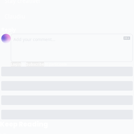
Stay creative!
Claudiu
Reply
Login
or
Subscribe
to participate
Keep Reading