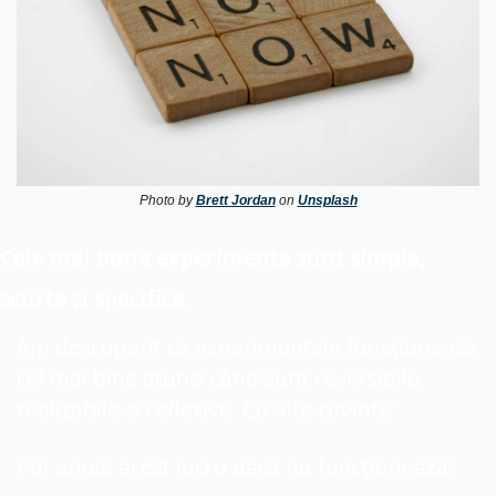
Photo by 
Brett Jordan
 on 
Unsplash
Cele mai bune experimente sunt simple, 
scurte și specifice.
Am descoperit că experimentele funcționează 
cel mai bine atunci când sunt reversibile, 
realizabile și reflexive. Cu alte cuvinte:
Pot anula acest lucru dacă nu funcționează?