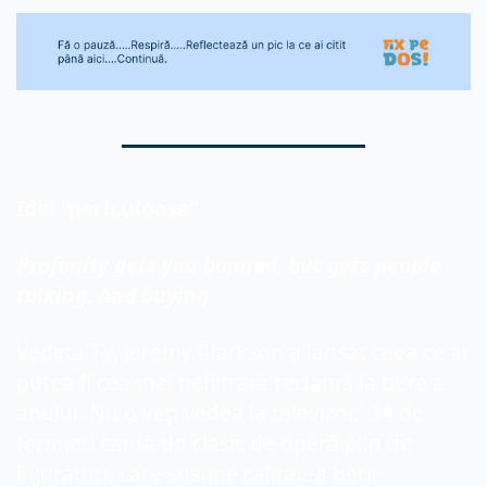
Idei “periculoase”
Profanity gets you banned, but gets people 
talking. And buying
Vedeta TV, Jeremy Clarkson a lansat ceea ce ar 
putea fi cea mai nefiltrată reclamă la bere a 
anului. Nu o veți vedea la televizor.  34 de 
fermieri cântă un clasic de operă plin de 
înjurături, care susține calitatea berii 