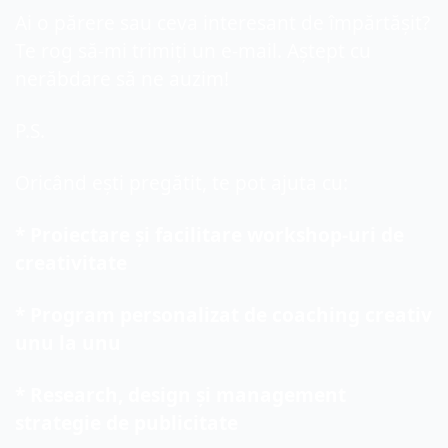
Ai o părere sau ceva interesant de împărtășit? 
Te rog să-mi trimiți un e-mail. Aștept cu 
nerăbdare să ne auzim!
P.S. 
Oricând ești pregătit, te pot ajuta cu:
* Proiectare și facilitare workshop-uri de 
creativitate
* Program personalizat de coaching creativ 
unu la unu
* Research, design și management 
strategie de publicitate