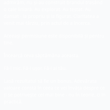
admirăm, nu și-au construit brandul trasând 
o cale liniară. Au explorat. Au testat. Au 
dansat - la propriu și la figurat. Claritatea a 
venit mai târziu, prin actul de a încerca.
Aceeași permisiune este disponibilă și pentru 
tine.
Încearcă ceva săptămâna aceasta. 
Fă-l mic. Fă-l ușor. Fă-l al tău.
Lasă rezultatul să fie un bonus. Adevărata 
valoare constă în ceea ce vei învăța despre ce 
ți se potrivește cel mai bine - nu în teorie, ci în 
practică.