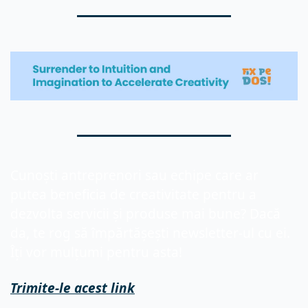
Cunoști antreprenori sau echipe care ar 
putea beneficia de creativitate pentru a 
dezvolta servicii și produse mai bune? Dacă 
da, te rog să împărtășești newsletter-ul cu ei. 
Îți vor mulțumi pentru asta!
Trimite-le acest link