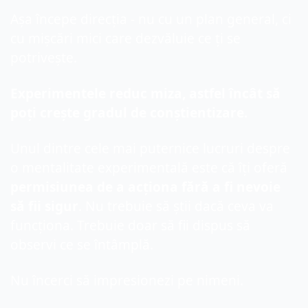
Așa începe direcția - nu cu un plan general, ci 
cu mișcări mici care dezvăluie ce ți se 
potrivește.
Experimentele reduc miza, astfel încât să 
poți crește gradul de conștientizare.
Unul dintre cele mai puternice lucruri despre 
o mentalitate experimentală este că îți oferă 
permisiunea de a acționa fără a fi nevoie 
să fii sigur
. Nu trebuie să știi dacă ceva va 
funcționa. Trebuie doar să fii dispus să 
observi ce se întâmplă.
Nu încerci să impresionezi pe nimeni.