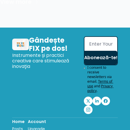
View more
Gândește 
FIX pe dos!
Instrumente și practici 
Abonează-te!
creative care stimulează 
inovația
I consent to 
receive 
newsletters via 
email.
Terms of 
use
and
Privacy 
policy
.
Home
Account
Posts
Upgrade