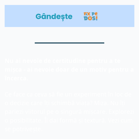
Nu ai nevoie de certitudine pentru a te 
mișca - ai nevoie doar de un motiv pentru a 
încerca.
Ce face ca ceva să fie un experiment în loc de 
o decizie care îți schimbă viața? Miza. Nu îți 
pariezi viitorul pe o singură mișcare. Explorezi 
o posibilitate. Îi dai formă și textură. Vezi cum 
se potrivește.