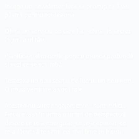
Începe un newsletter fără să promiți că îl vei 
păstra pentru totdeauna.
Oferă un serviciu pe care l-ai schițat în secret 
în jurnalul tău.
Planifică-ți diminețile pentru muncă profundă 
și vezi ce se schimbă.
Testează un nou spațiu de lucru. Un nou ritm. 
O nouă versiune a vocii tale.
Acestea nu sunt angajamente - sunt indicii. 
Fiecare lasă în urmă o urmă de perspectivă 
despre ce te-a energizat, ce te-a epuizat, ce 
te-a făcut să te simți cel mai bine tu însuți.