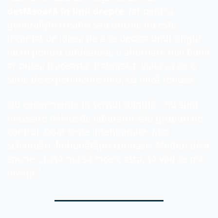
desfășoară în linii drepte
. Iar pentru 
generaliștii creativi sau oricine nu este 
încântat de ideea de a se dedica unui singur 
lucru pentru totdeauna, o abordare mai bună 
ar putea fi aceasta: tratează-ți viața ca pe o 
serie de experimente mici, cu miză redusă.
Nu experimente în sensul științific - nu sunt 
necesare halate de laborator sau grupuri de 
control. Doar teste intenționate. Mici 
schimbări. Îmbunătățiri curioase. Moduri de a 
spune: „Lasă-mă să încerc asta, să văd ce mă 
învață.”