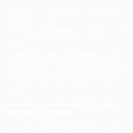
Pot încerca în mai puțin de o săptămână sau 
în mai puțin de o oră pe zi?
Mă va învăța ceva despre cum gândesc, lucrez 
sau simt?
Nu trebuie să-ți revizuiești întreaga afacere 
sau să-ți schimbi întreaga cale. Ai nevoie doar 
de un singur lucru de testat. O presimțire de 
urmat. O idee de scos din cap și de pus în 
practică.
Claritatea nu vine din a gândi mai atent - 
vine din a acorda atenție.
Multe dintre personalitățile notorii pe care le 