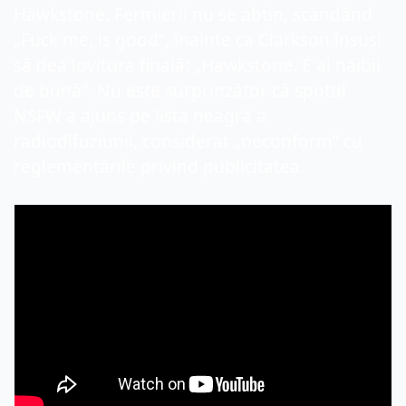
Hawkstone. Fermierii nu se abțin, scandând 
„Fuck me, is good”, înainte ca Clarkson însuși 
să dea lovitura finală: „Hawkstone. E al naibii 
de bună”. Nu este surprinzător că spotul 
NSFW a ajuns pe lista neagră a 
radiodifuziunii, considerat „neconform” cu 
reglementările privind publicitatea.