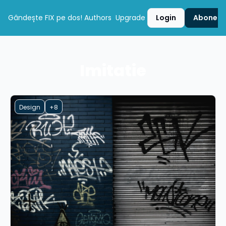
Gândește FIX pe dos!
Authors
Upgrade
Login
Aboneaz
Imitatie
Design
+8