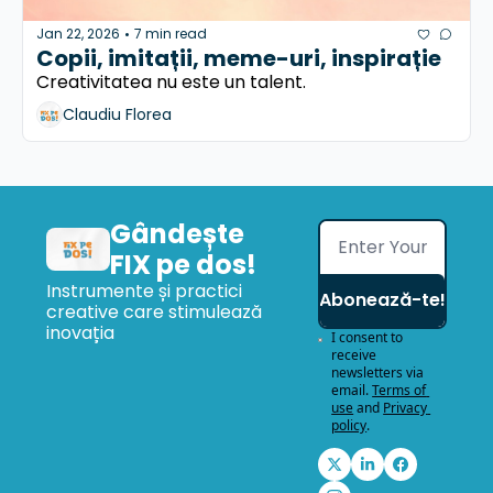
Jan 22, 2026
7 min read
•
Copii, imitații, meme-uri, inspirație 
Creativitatea nu este un talent.
Claudiu Florea
Gândește 
FIX pe dos!
Instrumente și practici 
Abonează-te!
creative care stimulează 
inovația
I consent to 
receive 
newsletters via 
email.
Terms of 
use
and
Privacy 
policy
.