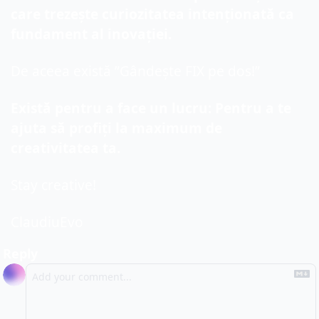
care trezește curiozitatea intenționată ca 
fundament al inovației.
De aceea există ”Gândește FIX pe dos!”
Există pentru a face un lucru: Pentru a te 
ajuta să profiți la maximum de 
creativitatea ta.
Stay creative!
ClaudiuEvo
Reply