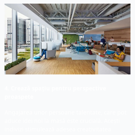
4. Crează spațiu pentru perspective 
proaspete
Angajarea unor persoane talentate, care pot 
aduce idei noi la masă este crucială. Acești 
indivizi stimulează adesea creativitatea 