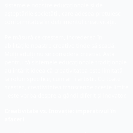
sistemele noastre educaționale și de 
așteptările societății, care adesea prețuiesc 
conformitatea în detrimentul creativității.
Pe măsură ce creștem, încrederea în 
abilitățile noastre creative tinde să scadă. 
Mulți adulți nu se consideră creativi. Asta 
pentru că sistemele educaționale tradiționale 
au întărit ideea că creativitatea este limitată 
la roluri specifice, cum ar fi artiștii. Cu toate 
acestea, creativitatea transcende aceste limite 
- este vorba despre a gândi diferit și inovator.
Creativitate vs. Inovație: imperativul în 
afaceri