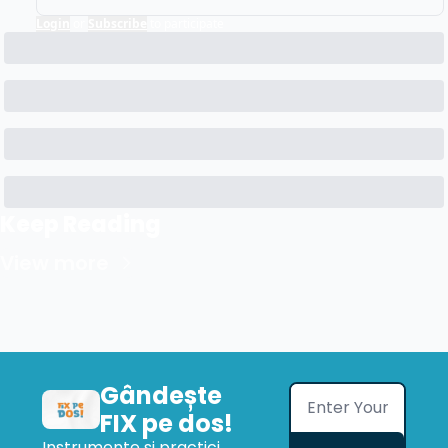
Login
or
Subscribe
to participate
Keep Reading
View more
Gândește 
FIX pe dos!
Instrumente și practici 