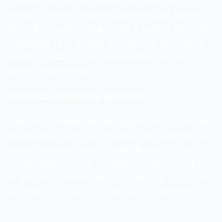
Examinează ce fac aceste companii în mod 
diferit - adesea, este disponibilitatea lor de a 
asculta și capacitatea lor de a cultiva talentul. 
Gândește-te la modul în care poți încorpora 
aceste practici în propria afacere pentru a 
stârni creativitatea.
3. Crează atmosfera potrivită
Deși nu ai nevoie de tobogane sau scaune de 
tip beanbag la birou, mediul fizic și emoțional 
poate avea un impact semnificativ asupra 
creativității. Crează un spațiu în care echipa 
să se simtă confortabil și apreciată - un loc în 
care să fie ei înșiși și unde să se și distreze 
puțin. 