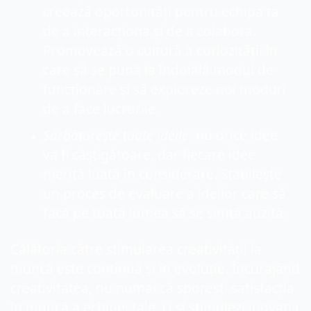
creează oportunități pentru echipa ta 
de a interacționa și de a colabora. 
Promovează o cultură a curiozității în 
care să se pună la îndoială modul de 
funcționare și să exploreze noi moduri 
de a face lucrurile.
Sărbătorește toate ideile
: nu orice idee 
va fi câștigătoare, dar fiecare idee 
merită luată în considerare. Stabilește 
un proces de evaluare a ideilor care să 
facă pe toată lumea să se simtă auzită.
Călătoria către stimularea creativității la 
muncă este continuă și în evoluție. Încurajând 
creativitatea, nu numai că sporești satisfacția 
în muncă a echipei tale, ci și stimulezi inovația 