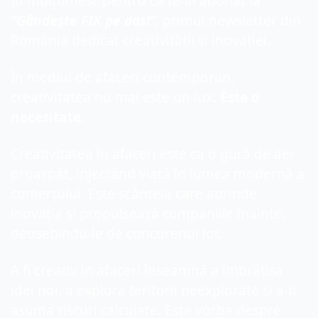
Îți mulțumesc pentru că te-ai abonat la
”Gândește FIX pe dos!”
, primul newsletter din 
România dedicat creativității și inovației.
În mediul de afaceri contemporan, 
creativitatea nu mai este un lux. 
Este o 
necesitate.
Creativitatea în afaceri este ca o gură de aer 
proaspăt, injectând viață în lumea modernă a 
comerțului. Este scânteia care aprinde 
inovația și propulsează companiile înainte, 
deosebindu-le de concurenții lor. 
A fi creativ în afaceri înseamnă a îmbrățișa 
idei noi, a explora teritorii neexplorate și a-ți 
asuma riscuri calculate. Este vorba despre 