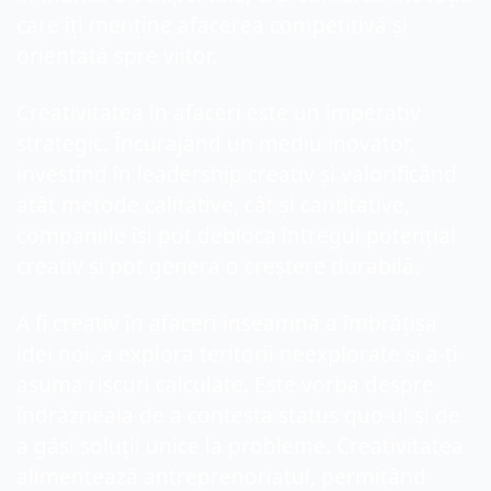
care îți menține afacerea competitivă și 
orientată spre viitor.
Creativitatea în afaceri este un imperativ 
strategic. Încurajând un mediu inovator, 
investind în leadership creativ și valorificând 
atât metode calitative, cât și cantitative, 
companiile își pot debloca întregul potențial 
creativ și pot genera o creștere durabilă.
A fi creativ în afaceri înseamnă a îmbrățișa 
idei noi, a explora teritorii neexplorate și a-ți 
asuma riscuri calculate. Este vorba despre 
îndrăzneala de a contesta status quo-ul și de 
a găsi soluții unice la probleme. Creativitatea 
alimentează antreprenoriatul, permițând 