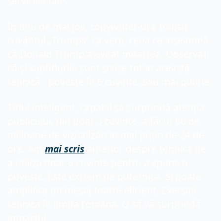
serviciile tale.
În titlu de mai jos, copywriter-ul a folosit 
cuvântul „Trumps” ca verb, ceea ce înseamnă 
că Donald Trump a evitat moartea. Observați 
că și subtitlurile sunt scrise tot în această 
tehnică - poveste în 6 cuvinte. Sau mai puține.
Titlul inteligent, capabil să surprindă atenția 
publicului, din doar 3 cuvinte, a făcut 60 de 
milioane de vizualizări în mai puțin de 24 de 
ore. Am 
mai scris
 anterior despre tehnica de 
a utiliza doar 6 cuvinte pentru a spune o 
poveste. Este extrem de puternică. Și poate 
amplifica un mesaj foarte eficient. Exersați 
tehnica în limba română. O să vă surprindă 
impactul.