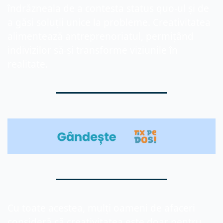
îndrăzneala de a contesta status quo-ul și de 
a găsi soluții unice la probleme. Creativitatea 
alimentează antreprenoriatul, permițând 
indivizilor să-și transforme viziunile în 
realitate.
Cu toate acestea, mulți oameni de afaceri 
consideră că creativitatea este doar pentru 