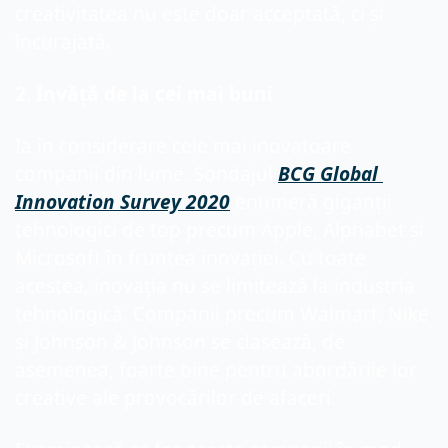
creativitatea nu este doar acceptată, ci și 
încurajată.
2. Învăță de la cei mai buni
Ia în considerare cele mai inovatoare 
companii din lume. Sondajul 
BCG Global 
Innovation Survey 2020
 enumeră giganții 
tehnologici de top precum Apple, Alphabet și 
Microsoft în fruntea inovației. Cu toate 
acestea, inovația nu se limitează la industria 
tehnologică. Companii precum Walmart, Nike 
și Johnson & Johnson se clasează, de 
asemenea, foarte bine pentru abordările lor 
creative ale provocărilor de afaceri.