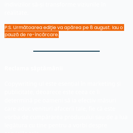
indivizilor să-și transforme viziunile în 
realitate.
P.S. Următoarea ediție va apărea pe 8 august. Iau o 
pauză de re-încărcare.
Reclama săptămânii
Copywriting-ul este esențial în marketing și 
publicitate, deoarece este ceea ce îi 
determină pe oameni să ia efectiv măsuri 
care aduc venituri afacerii tale, fie că este 
vorba de cumpărarea produsului sau de a lua 
legătura cu tine pentru a vorbi despre 