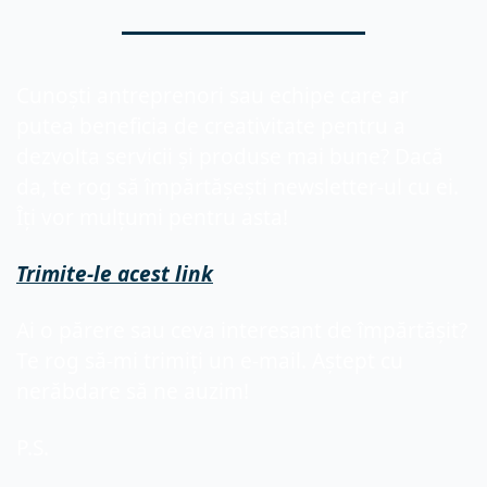
Cunoști antreprenori sau echipe care ar 
putea beneficia de creativitate pentru a 
dezvolta servicii și produse mai bune? Dacă 
da, te rog să împărtășești newsletter-ul cu ei. 
Îți vor mulțumi pentru asta!
Trimite-le acest link
Ai o părere sau ceva interesant de împărtășit? 
Te rog să-mi trimiți un e-mail. Aștept cu 
nerăbdare să ne auzim!
P.S. 