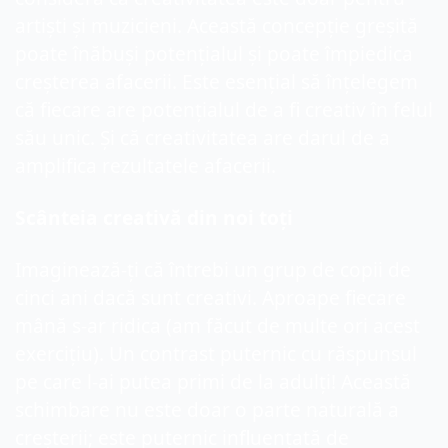
artiști și muzicieni. Această concepție greșită 
poate înăbuși potențialul și poate împiedica 
creșterea afacerii. Este esențial să înțelegem 
că fiecare are potențialul de a fi creativ în felul 
său unic. Și că creativitatea are darul de a 
amplifica rezultatele afacerii.
Scânteia creativă din noi toți
Imaginează-ți că întrebi un grup de copii de 
cinci ani dacă sunt creativi. Aproape fiecare 
mână s-ar ridica (am făcut de multe ori acest 
exercițiu). Un contrast puternic cu răspunsul 
pe care l-ai putea primi de la adulți! Această 
schimbare nu este doar o parte naturală a 
creșterii; este puternic influențată de 