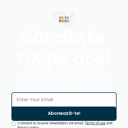
Gândește 
FIX pe dos!
Instrumente și practici 
creative care stimulează 
inovația
Abonează-te!
I consent to receive newsletters via email.
Terms of use
and
Privacy policy
.