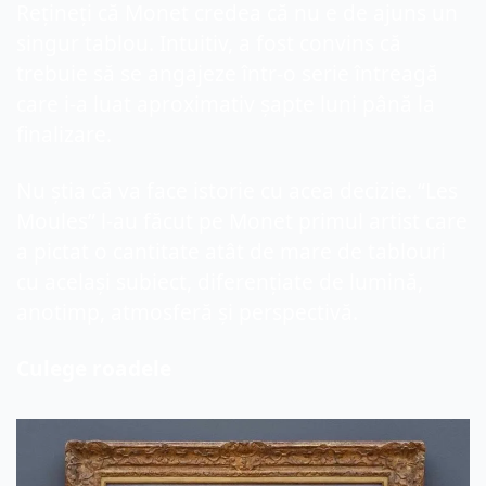
Rețineți că Monet credea că nu e de ajuns un 
singur tablou. Intuitiv, a fost convins că 
trebuie să se angajeze într-o serie întreagă 
care i-a luat aproximativ șapte luni până la 
finalizare.
Nu știa că va face istorie cu acea decizie. “Les 
Moules” l-au făcut pe Monet primul artist care 
a pictat o cantitate atât de mare de tablouri 
cu același subiect, diferențiate de lumină, 
anotimp, atmosferă și perspectivă.
Culege roadele