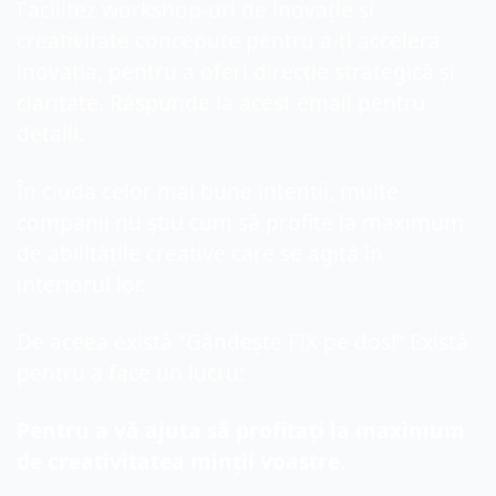
Facilitez workshop-uri de inovație și 
creativitate concepute pentru a-ți accelera 
inovația, pentru a oferi direcție strategică și 
claritate. Răspunde la acest email pentru 
detalii.
În ciuda celor mai bune intenții, multe 
companii nu știu cum să profite la maximum 
de abilitățile creative care se agită în 
interiorul lor.
De aceea există ”Gândește FIX pe dos!” Există 
pentru a face un lucru:
Pentru a vă ajuta să profitați la maximum 
de creativitatea minții voastre.