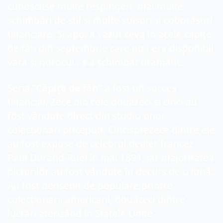
cunoscuse multe respingeri, mai multe 
schimbări de stil și multe suișuri și coborâșuri 
financiare. Și apoi a văzut ceva în acele căpițe 
de fân din septembrie care nu-i era disponibil 
vara și norocul i s-a schimbat dramatic.
Seria “
Căpițe de fân
” a fost un succes 
financiar. Zece din cele douăzeci și cinci au 
fost vândute direct din studio unor 
colecționari pricepuți. Cincisprezece dintre ele 
au fost expuse de celebrul dealer francez 
Paul Durand-Ruel în mai 1891, iar majoritatea 
picturilor au fost vândute în decurs de o lună. 
Au fost deosebit de populare printre 
colecționarii americani, douăzeci dintre 
lucrări aterizând în Statele Unite.