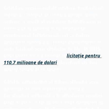
Odată cu acest punct de cotitură, prețurile lui 
Monet au început să crească abrupt. Drept 
urmare, a reușit să cumpere definitiv casa și 
terenul de la Giverny și să înceapă să 
construiască faimosul său iaz cu nuferi. 
Bogăția și succesul au rămas consecvente în 
viața lui după seria căpițelor de fân. În 2019, 
unul dintre ele s-a vândut la 
licitație pentru 
110,7 milioane de dolari
, devenind cel mai 
scump tablou al lui Monet.
Când te simți tentat să plângi sfârșitul verii, 
gândește-te cum septembrie oferă o 
perspectivă reînnoită și promisiunea recoltei. 
Dacă ai avut un fel de vară aridă din punct de 