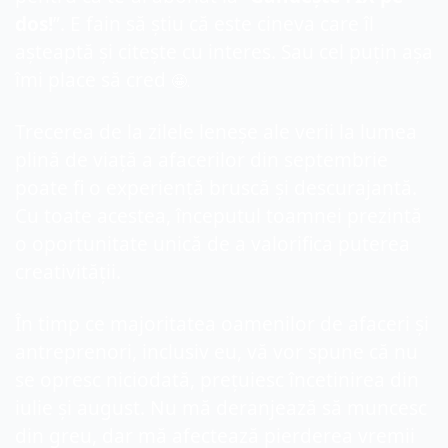
dos!
”. E fain să știu că este cineva care îl 
așteaptă și citește cu interes. Sau cel puțin așa 
îmi place să cred 
🤩
.
Trecerea de la zilele leneșe ale verii la lumea 
plină de viață a afacerilor din septembrie 
poate fi o experiență bruscă și descurajantă. 
Cu toate acestea, începutul toamnei prezintă 
o oportunitate unică de a valorifica puterea 
creativității.
În timp ce majoritatea oamenilor de afaceri și 
antreprenori, inclusiv eu, vă vor spune că nu 
se opresc niciodată, prețuiesc încetinirea din 
iulie și august. Nu mă deranjează să muncesc 
din greu, dar mă afectează pierderea vremii 