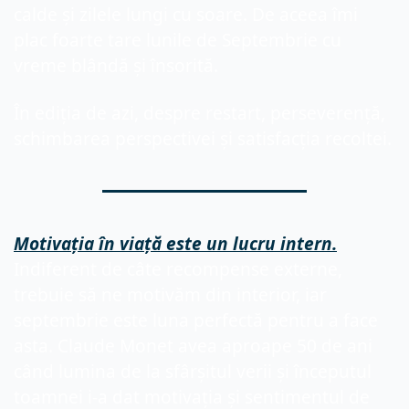
calde și zilele lungi cu soare. De aceea îmi 
plac foarte tare lunile de Septembrie cu 
vreme blândă și însorită. 
În ediția de azi, despre restart, perseverență, 
schimbarea perspectivei și satisfacția recoltei.
Motivația în viață este un lucru intern.
Indiferent de câte recompense externe, 
trebuie să ne motivăm din interior, iar 
septembrie este luna perfectă pentru a face 
asta. Claude Monet avea aproape 50 de ani 
când lumina de la sfârșitul verii și începutul 
toamnei i-a dat motivația și sentimentul de 