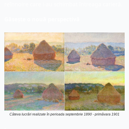
reînnoire care i-au schimbat întreaga carieră.
Găsește o nouă perspectivă
Câteva lucrări realizate în perioada septembrie 1890 - primăvara 1901