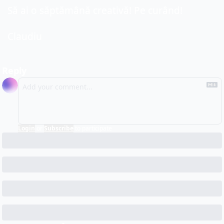
Să ai o săptămână creativă! Pe curând!
Claudiu
Reply
Login
or
Subscribe
to participate