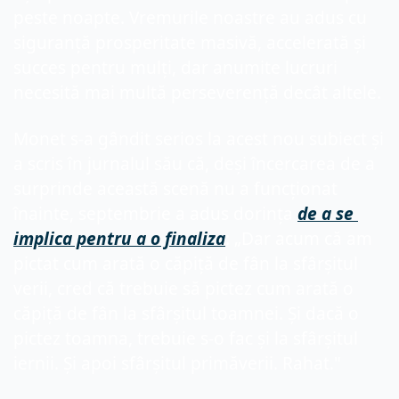
peste noapte. Vremurile noastre au adus cu 
siguranță prosperitate masivă, accelerată și 
succes pentru mulți, dar anumite lucruri 
necesită mai multă perseverență decât altele.
Monet s-a gândit serios la acest nou subiect și 
a scris în jurnalul său că, deși încercarea de a 
surprinde această scenă nu a funcționat 
înainte, septembrie a adus dorința 
de a se 
implica pentru a o finaliza
: „Dar acum că am 
pictat cum arată o căpiță de fân la sfârșitul 
verii, cred că trebuie să pictez cum arată o 
căpiță de fân la sfârșitul toamnei. Și dacă o 
pictez toamna, trebuie s-o fac și la sfârșitul 
iernii. Și apoi sfârșitul primăverii. Rahat."