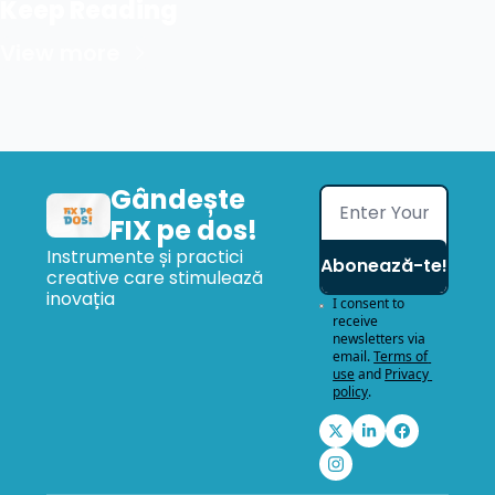
Keep Reading
View more
Gândește 
FIX pe dos!
Instrumente și practici 
Abonează-te!
creative care stimulează 
inovația
I consent to 
receive 
newsletters via 
email.
Terms of 
use
and
Privacy 
policy
.