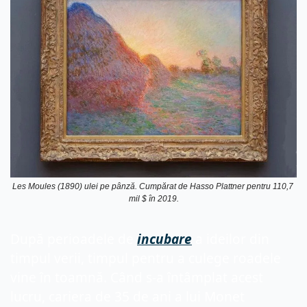
Les Moules (1890) ulei pe pânză. Cumpărat de Hasso Plattner pentru 110,7 
mil $ în 2019.
După perioadele de 
incubare
 a ideilor din 
timpul verii, timpul pentru a culege roadele 
vine în toamnă. Când s-a întâmplat acest 
lucru, cariera de 35 de ani a lui Monet 