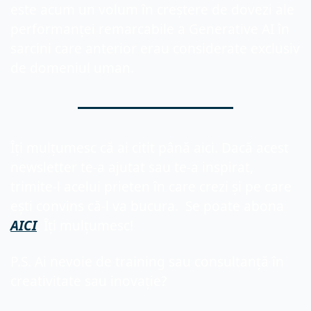
este acum un volum în creștere de dovezi ale 
performanței remarcabile a Generative AI în 
sarcini care anterior erau considerate exclusiv 
de domeniul uman.
Îți mulțumesc că ai citit până aici. Dacă acest 
newsletter te-a ajutat sau te-a inspirat, 
trimite-l acelui prieten în care crezi și pe care 
ești convins că-l va bucura.  Se poate abona 
AICI
. Îți mulțumesc!
P.S. Ai nevoie de training sau consultanță în 
creativitate sau inovație?