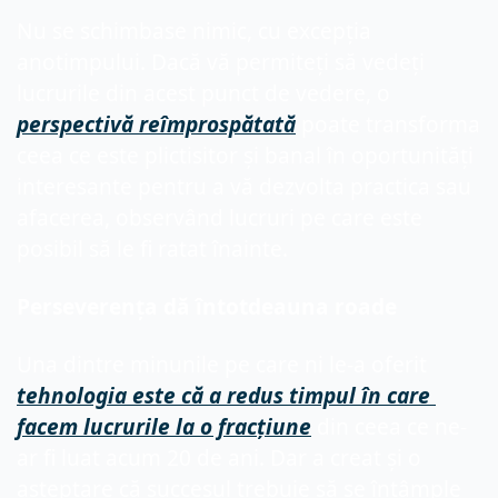
Nu se schimbase nimic, cu excepția 
anotimpului. Dacă vă permiteți să vedeți 
lucrurile din acest punct de vedere, o 
perspectivă reîmprospătată
 poate transforma 
ceea ce este plictisitor și banal în oportunități 
interesante pentru a vă dezvolta practica sau 
afacerea, observând lucruri pe care este 
posibil să le fi ratat înainte.
Perseverența dă întotdeauna roade
Una dintre minunile pe care ni le-a oferit 
tehnologia este că a redus timpul în care 
facem lucrurile la o fracțiune
 din ceea ce ne-
ar fi luat acum 20 de ani. Dar a creat și o 
așteptare că succesul trebuie să se întâmple 