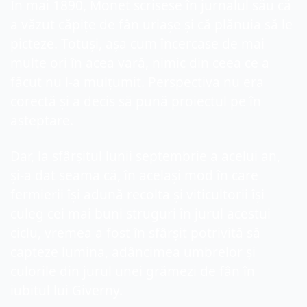
În mai 1890, Monet scrisese în jurnalul său că 
a văzut căpițe de fân uriașe și că plănuia să le 
picteze. Totuși, așa cum încercase de mai 
multe ori în acea vară, nimic din ceea ce a 
făcut nu l-a mulțumit. Perspectiva nu era 
corectă și a decis să pună proiectul pe în 
așteptare.
Dar, la sfârșitul lunii septembrie a acelui an, 
și-a dat seama că, în același mod în care 
fermierii își adună recolta și viticultorii își 
culeg cei mai buni struguri în jurul acestui 
ciclu, vremea a fost în sfârșit potrivită să 
capteze lumina, adâncimea umbrelor și 
culorile din jurul unei grămezi de fân în 
iubitul lui Giverny.