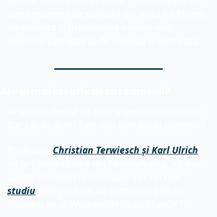
vedere creativ sau în afaceri, amintește-ți de 
acest moment de cotitură din viața lui Monet. 
Abundența și frumusețea acestui nou 
anotimp așteaptă să fie culeasă și admirată.
AI - ul mai creativ decât oamenii?
AI-ul este destul de bun la generarea de idei. 
Dar cât de bun? Este mai bun decât oamenii?
Profesorii 
Christian Terwiesch și Karl Ulrich
de la Universitatea din Pennsylvania, au pus 
aceste întrebări la încercare într-un nou 
studiu
 (PDF) în care au comparat 200 de 
studenți de la Wharton MBA cu ChatGPT.