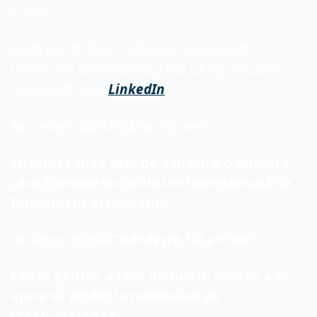
email.
Dacă ai întrebări, gânduri sau sugestii, 
trimite-mi un mesaj sau hai să continuăm 
conversația pe 
LinkedIn
.
Ne vedem săptămâna viitoare!
Misiunea mea este de a inspira o mișcare 
care trezește curiozitatea intenționată ca 
fundament al inovației.
De aceea există 
”Gândește FIX pe dos!”
Există pentru a face un lucru: Pentru a te 
ajuta să profiți la maximum de 
creativitatea ta.