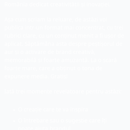
România dedicat creativității și inovației.
Așa cum scriam la reluare, de astăzi voi 
publica intr-un format mai concentrat, cu trei 
rubrici clare, cu un conținut menit a fi ușor de 
aplicat. Săptămâna asta despre peștișorul de 
aur și o activare de brand creativă, 
memorabilă si foarte amuzantă. La o scară 
foarte mare, care a obținut o tona de 
expunere media. Gratis! 
Iată trei momente revelatoare pentru astăzi:
O creație care te va inspira
O întrebare sau o sugestie care îți 
poate ajuta brandul