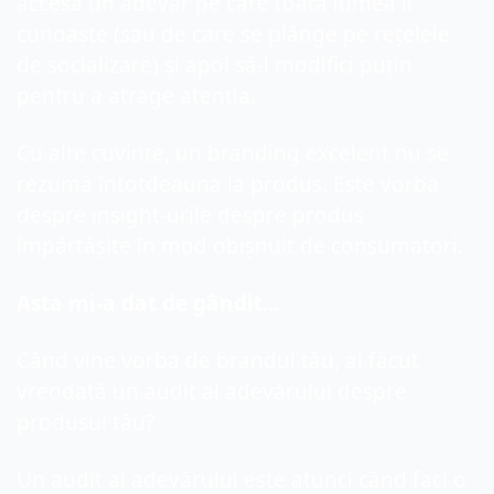
accesa un adevăr pe care toată lumea îl 
cunoaște (sau de care se plânge pe rețelele 
de socializare) și apoi să-l modifici puțin 
pentru a atrage atenția.
Cu alte cuvinte, un branding excelent nu se 
rezumă întotdeauna la produs. Este vorba 
despre insight-urile 
despre
 produs
împărtășit
e în mod obișnuit de consumatori.
Asta mi-a dat de gândit...
Când vine vorba de brandul tău, ai făcut 
vreodată un audit al adevărului despre 
produsul tău?
Un audit al adevărului este atunci când faci o 