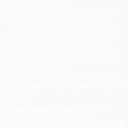
următoarea ta campanie?
Atelierul meu „Cum să generezi insight-uri 
mai rapid” poate ajuta echipa ta să facă 
legătura între punctele de data, adevărurile 
umane și tensiunile culturale, astfel încât 
următoarea ta prezentare de informații, 
prezentare de afaceri sau campanie creativă 
să fie imposibil de ignorat.
Hai să lucrăm împreună pentru a-ți revigora 
echipa, brandul sau următoarea ta campanie 
creativă.
Cunoști pe altcineva care ar fi inspirat de 
ideile din newsletter-ul din această 
săptămână? Nu ezita să-i dai forward la acest 