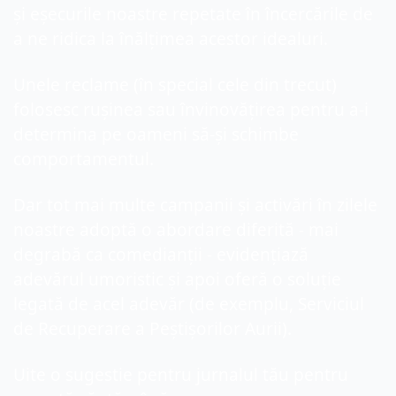
și eșecurile noastre repetate în încercările de 
a ne ridica la înălțimea acestor idealuri.
Unele reclame (în special cele din trecut) 
folosesc rușinea sau învinovățirea pentru a-i 
determina pe oameni să-și schimbe 
comportamentul.
Dar tot mai multe campanii și activări în zilele 
noastre adoptă o abordare diferită - mai 
degrabă ca comedianții - evidențiază 
adevărul umoristic și apoi oferă o soluție 
legată de acel adevăr (de exemplu, Serviciul 
de Recuperare a Peștișorilor Aurii).
Uite 
o sugestie pentru jurnalul tău pentru 