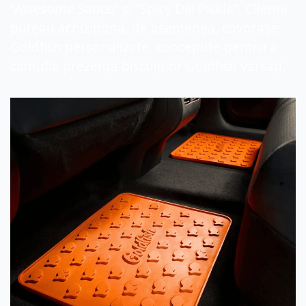
“
Awesome Sauce
”
 și 
“
Spicy Dill Pickle
”
. Clienții 
puteau achiziționa, de asemenea, covorașe 
Goldfish personalizate, concepute pentru a 
camufla prezența biscuiților Goldfish vărsați.