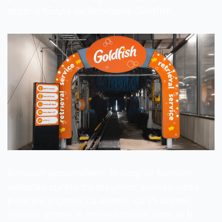
mizeria făcută de firmiturile Goldfish.
Bonusuri
 personalizate
: În timp ce familiile 
așteptau curățarea mașinilor, puteau vizita 
peretele gigantic cu arome, cu 15 arome, 
inclusiv arome în ediție limitată, cum ar fi 