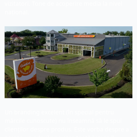
vizitatori. Tone de acoperire media la nivel 
național.
Un branding excelent (în special pentru 
mărcile cunoscute) nu înseamnă să le spui 
clienților despre produs. Este vorba despre a 