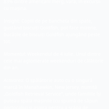
83% dintre americani merg, vara, în excursii 
cu mașina.
Insight: Copiii de pe bancheta din spate, 
gustând biscuiți Goldfish, pot face mizerie, 
bucățile de biscuiți Goldfish ajungând peste 
tot.
Momentul
: Weekendul de 4 iulie. Unul dintre 
cele mai aglomerate weekenduri de călătorie 
din an.
Activarea
: O spălătorie auto cu o singură 
marcă în Manahawkin, New Jersey, numită 
„Goldfish Retrieval Service”, unde familiile își 
puteau spăla mașinile (cu spumă de săpun 
portocaliu) și aspira pentru a scăpa de 