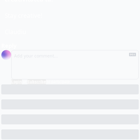
Stay creative!
Claudiu
Reply
Login
or
Subscribe
to participate