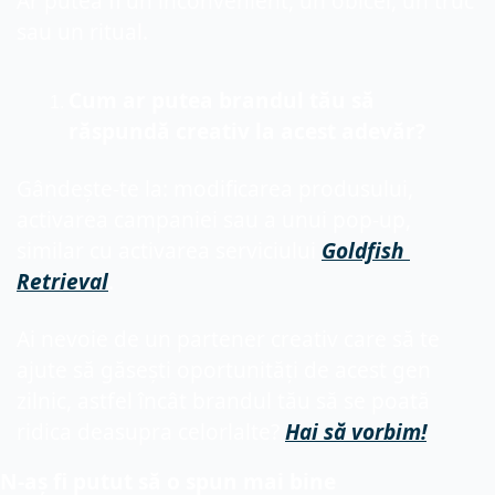
Ar putea fi un inconvenient, un obicei, un truc 
sau un ritual.
Cum ar putea brandul tău să 
răspundă creativ la acest adevăr?
Gândește-te la: modificarea produsului, 
activarea campaniei sau a unui pop-up, 
similar cu activarea serviciului 
Goldfish
Retrieval
.
Ai nevoie de un partener creativ care să te 
ajute să găsești oportunități de acest gen 
zilnic, astfel încât brandul tău să se poată 
ridica deasupra celorlalte? 
Hai
 să vorbim!
N-aș fi putut să o spun mai 
bine