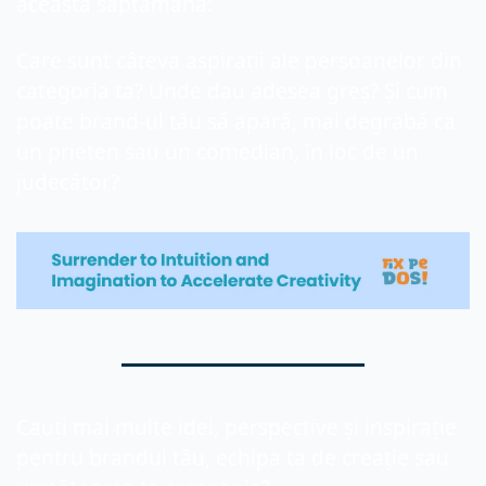
această săptămână:
Care sunt câteva aspirații ale persoanelor din 
categoria ta? Unde dau adesea greș? Și cum 
poate brand-ul tău să apară, mai degrabă ca 
un prieten sau un comedian, în loc de un 
judecător?
Cauți mai multe idei, perspective și inspirație 
pentru brandul tău, echipa ta de creație sau 