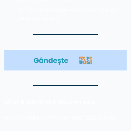
Un citat provocator care te va face un 
strateg mai bun
Mi-ar fi plăcut
 să fi făcut eu asta...
Hai să începem prin a conecta câteva date!