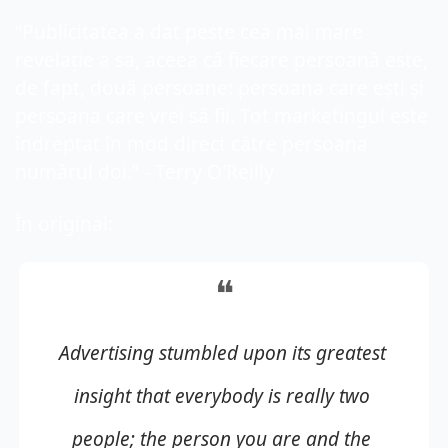
“
Publicitatea a dat peste cea mai mare 
revelație a sa, aceea că fiecare persoană este, 
de fapt, două persoane: persoana care ești și 
persoana care vrei să fii. Tot marketingul este 
îndreptat în mod direct către persoana 
numărul doi.”
 - 
Terry O'Reilly
În original:
❝
Advertising stumbled upon its greatest 
insight that everybody is really two 
people; the person you are and the 