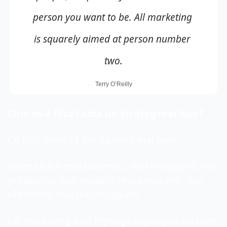
person you want to be. All marketing 
is squarely aimed at person number 
two.
Terry O’Reilly
Cum
 m-a făcut asta un strateg mai bun?
Cu toții vrem să fim oameni mai buni.
Vrem să fim mai puternici, mai inteligenți, mai 
productivi, mai amabili, mai amuzanți, mai 
răbdători, mai organizați etc.
Un marketing bun înțelege aspirațiile noastre 