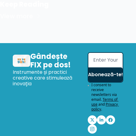
Keep Reading
View more
Gândește 
FIX pe dos!
Instrumente și practici 
Abonează-te!
creative care stimulează 
inovația
I consent to 
receive 
newsletters via 
email.
Terms of 
use
and
Privacy 
policy
.