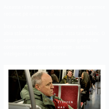
Aceasta rămâne una dintre cele mai puternice 
reclame pe care le-am văzut în ultimii ani.
Într-o lume în care cele mai multe reclame 
abia stârnesc vreo grimasă, asta taie adânc. O 
campanie inteligentă care crește gradul de 
conștientizare despre depresie - subtilă, 
inteligentă și serios eficientă.