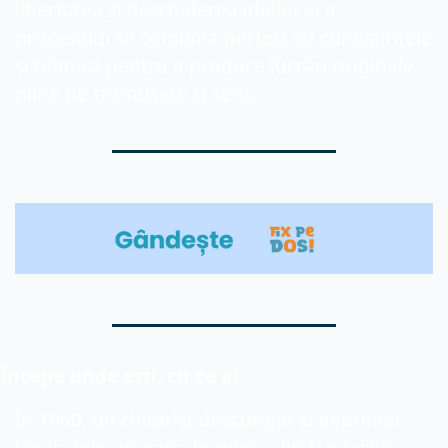
libertatea și deschiderea ideilor și a 
procesului se combină perfect cu cunoștințele 
și tehnica pentru a produce lucrări originale 
pline de frumusețe și sens.
Începe unde ești, cu ce ai
În 1960, un chitarist descurajat și deprimat 