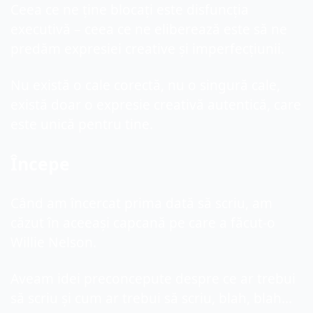
Ceea ce ne ține blocați este disfuncția 
executivă – ceea ce ne eliberează este să ne 
predăm expresiei creative și imperfecțiunii.
Nu există o cale corectă, nu o singură cale, 
există doar o expresie creativă autentică, care 
este unică pentru tine.
Începe 
Când am încercat prima dată să scriu, am 
căzut în aceeași capcană pe care a făcut-o 
Willie Nelson.
Aveam idei preconcepute despre ce ar trebui 
să scriu și cum ar trebui să scriu, blah, blah...