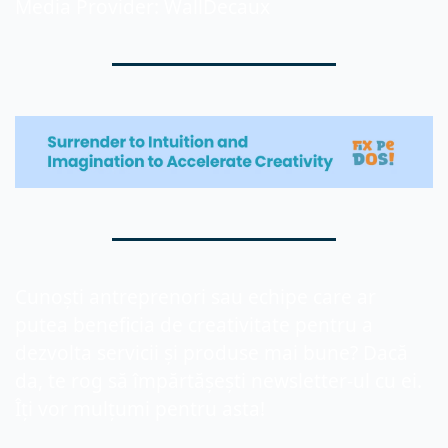
Media Provider: WallDecaux
Cunoști antreprenori sau echipe care ar 
putea beneficia de creativitate pentru a 
dezvolta servicii și produse mai bune? Dacă 
da, te rog să împărtășești newsletter-ul cu ei. 
Îți vor mulțumi pentru asta!