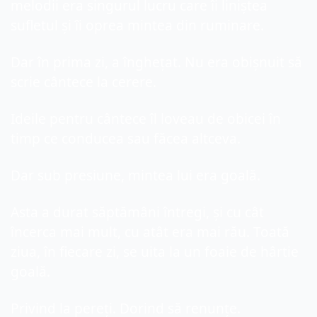
melodii era singurul lucru care îi liniștea 
sufletul și îi oprea mintea din ruminare.
Dar în prima zi, a înghețat. Nu era obișnuit să 
scrie cântece la cerere.
Ideile pentru cântece îl loveau de obicei în 
timp ce conducea sau făcea altceva.
Dar sub presiune, mintea lui era goală.
Asta a durat săptămâni întregi, și cu cât 
încerca mai mult, cu atât era mai rău. Toată 
ziua, în fiecare zi, se uita la un foaie de hârtie 
goală.
Privind la pereți. Dorind să renunțe.