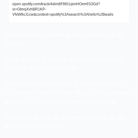
open.spotify.com/track/4dim8F8t01qimHOmr6S3Gd?
si=GtmqXvhBR1KP-
VNW9vJ1cw&context=spotify%3Asearch%3Ahello%2Bwalls
Willie Nelson scrisese primul său album de 
succes.
Willie a aflat, în sfârșit, secretul pentru a se 
debloca: începe imperfect.
De atunci, a lansat peste 2.500 de cântece, 
115 au fost hituri de top 40, cu 25 de cântece 
pe locul 1 în topurile de muzică country.
A înregistrat 150 de albume cu peste 70 de 
milioane de vânzări.