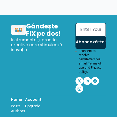
Gândește 
FIX pe dos!
Instrumente și practici 
Abonează-te!
creative care stimulează 
inovația
I consent to 
receive 
newsletters via 
email.
Terms of 
use
and
Privacy 
policy
.
Home
Account
Posts
Upgrade
Authors