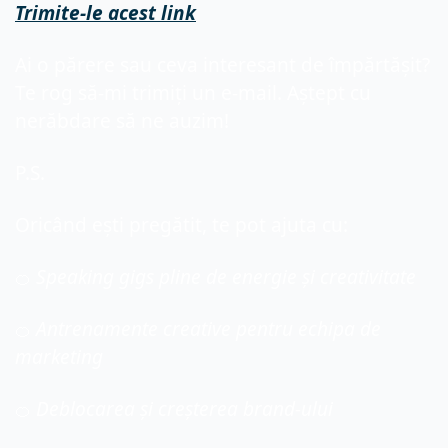
Trimite-le acest link
Ai o părere sau ceva interesant de împărtășit? 
Te rog să-mi trimiți un e-mail. Aștept cu 
nerăbdare să ne auzim!
P.S. 
Oricând ești pregătit, te pot ajuta cu:
Speaking gigs pline de energie și creativitate
🍊
 Antrenamente creative pentru echipa de 
🍊
marketing
 Deblocarea și creșterea brand-ului
🍊