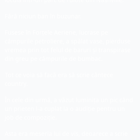
locuia într-un parc de rulote din Nashville.
Fără niciun ban în buzunar.
Fusese în Forțele Aeriene, lucrase pe 
câmpurile petroliere, a spălat vase, pierduse 
vremea prin tot felul de baruri și transpirase 
din greu pe câmpurile de bumbac.
Tot ce voia să facă era să scrie cântece 
country.
În cele din urmă, a văzut luminița un pic când 
un prieten l-a cuplat la o audiție pentru un 
job de compoziție.
Asta era meseria lui de vis, deoarece a scrie 