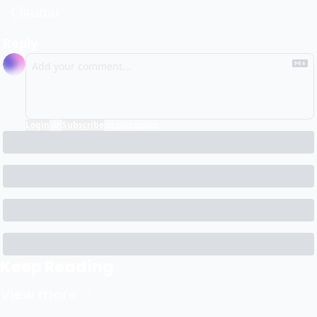
Claudiu
Reply
Login
or
Subscribe
to participate
Keep Reading
View more