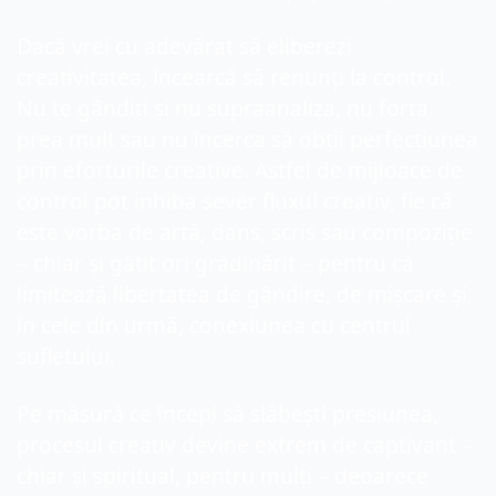
Dacă vrei cu adevărat să eliberezi 
creativitatea, încearcă să renunți la control. 
Nu te gândiți și nu supraanaliza, nu forța 
prea mult sau nu încerca să obții perfecțiunea 
prin eforturile creative. Astfel de mijloace de 
control pot inhiba sever fluxul creativ, fie că 
este vorba de artă, dans, scris sau compoziție 
– chiar și gătit ori grădinărit – pentru că 
limitează libertatea de gândire, de mișcare și, 
în cele din urmă, conexiunea cu centrul 
sufletului.
Pe măsură ce începi să slăbești presiunea, 
procesul creativ devine extrem de captivant – 
chiar și spiritual, pentru mulți – deoarece 