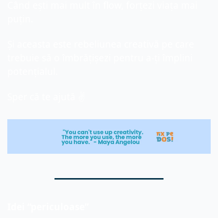
Când ești mai mult în flow, forțezi viața mai 
puțin.
Și aceasta este rebeliunea creativă pe care 
trebuie să o îmbrățișezi pentru a-ți împlini 
potențialul.
Sper că te ajută ✌️
Idei “periculoase”