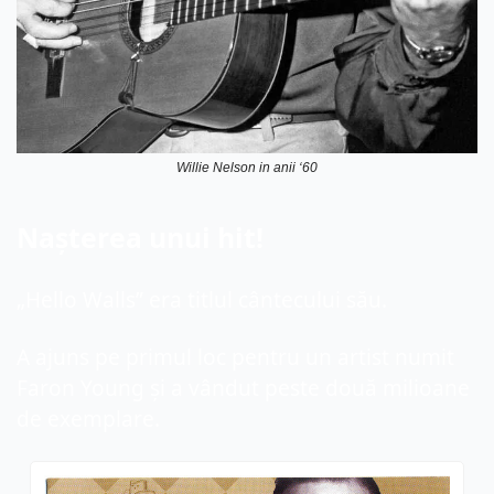
Willie Nelson in anii ‘60
Nașterea unui hit!
„Hello Walls” era titlul cântecului său.
A ajuns pe primul loc pentru un artist numit 
Faron Young și a vândut peste două milioane 
de exemplare.