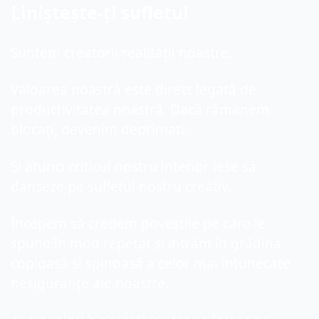
Liniștește-ți sufletul
Suntem creatorii realității noastre.
Valoarea noastră este direct legată de 
productivitatea noastră. Dacă rămânem 
blocați, devenim deprimați.
Și atunci criticul nostru interior iese să 
danseze pe sufletul nostru creativ.
Începem să credem poveștile pe care le 
spune în mod repetat și intrăm în grădina 
copioasă și spinoasă a celor mai întunecate 
nesiguranțe ale noastre.