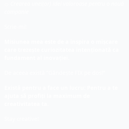
 Crearea unei(or) idei valoroase pentru o nouă 
🍊
campanie
Scrie-mi!
Misiunea mea este de a inspira o mișcare 
care trezește curiozitatea intenționată ca 
fundament al inovației.
De aceea există ”Gândește FIX pe dos!”
Există pentru a face un lucru: Pentru a te 
ajuta să profiți la maximum de 
creativitatea ta.
Stay creative!