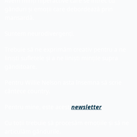
Avem minți hiperactive care se întrec cu 
gânduri și emoții care debordează prin 
mansardă.
Suntem neurodivergenți.
Trebuie să ne exprimăm creativ pentru a ne 
liniști sufletele și a ne liniști mințile supra 
gânditoare.
Pentru Willie Nelson asta însemna să scrie 
cântece country.
Pentru mine, este acest 
newsletter
.
Cu toții trebuie să procesăm emoțiile și să ne 
articulăm gândurile.