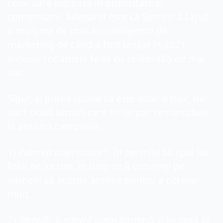
celor care lucrează in publicitate si 
comunicare. Adevărul este că Surreal a făcut 
o mulțime de mișcări inteligente de 
marketing de când a fost lansat în 2021, 
inclusiv reclamele false cu celebrități de mai 
sus.
Sigur, ai putea spune că este doar o truc, dar 
sunt două lucruri care mi se par remarcabile 
la această campanie.
1) 
Puterea
 asteriscului*.
 Îți permite să spui tot 
felul de lucruri, în timp ce îi convingi pe 
oameni să acorde atenție pentru a citi mai 
mult.
2) 
Identific
 o natură puțin poznașă și jucăușă în 