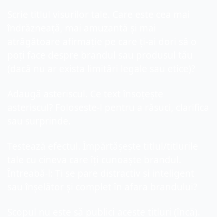
Scrie titlul visurilor tale. Care este cea mai 
îndrăzneață, mai amuzantă și mai 
atrăgătoare afirmație pe care ți-ai dori să o 
poți face despre brandul sau produsul tău 
(dacă nu ar exista limitări legale sau etice)?
Adaugă asteriscul. Ce text însoțește 
asteriscul? Folosește-l pentru a răsuci, clarifica 
sau surprinde.
Testează efectul. Împărtășește titlul/titlurile 
tale cu cineva care îți cunoaște brandul. 
Întreabă-l: Ți se pare distractiv și inteligent 
sau înșelător și complet în afara brandului?
Scopul nu este să publici aceste titluri (încă). 