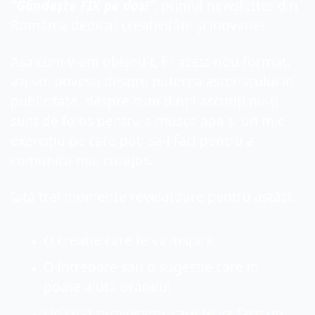
”Gândește FIX pe dos!”
, primul newsletter din 
România dedicat creativității și inovației.
Așa cum v-am obișnuit, în acest nou format, 
azi voi povesti despre puterea asteriscului in 
publicitate, despre cum dinții ascuțiți nu-ți 
sunt de folos pentru a musca apa și un mic 
exercițiu pe care poți sa-l faci pentru a 
comunica mai curajos.
Iată trei momente revelatoare pentru astăzi:
O creație care te va inspira
O întrebare sau o sugestie care îți 
poate ajuta brandul
Un citat provocator care te va face un 