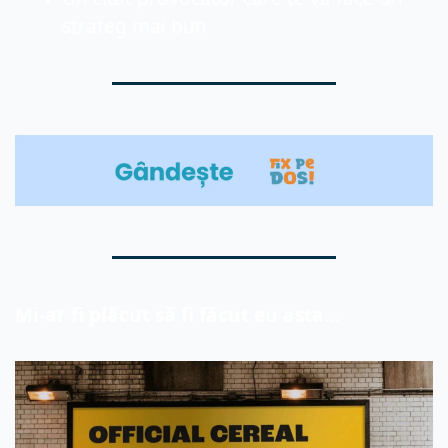
strateg mai bun
Mi-ar fi plăcut
 să fi făcut eu asta...