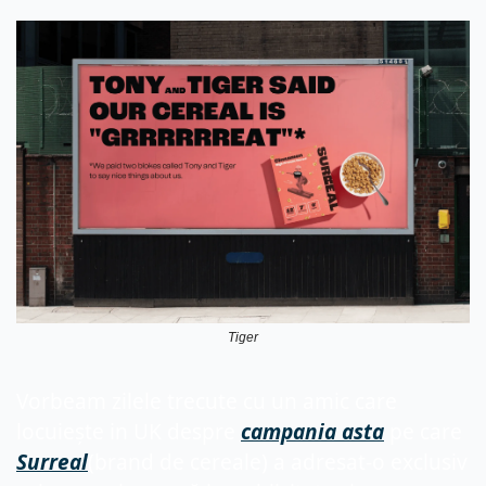
Tiger
Vorbeam zilele trecute cu un amic care 
locuiește in UK despre 
campania asta
 pe care 
Surreal
(brand de cereale) a adresat-o exclusiv 