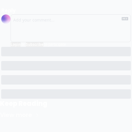
Reply
Login
or
Subscribe
to participate
Keep Reading
View more