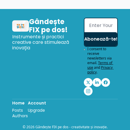
Gândește 
FIX pe dos!
Instrumente și practici 
Abonează-te!
creative care stimulează 
inovația
I consent to 
receive 
newsletters via 
email.
Terms of 
use
and
Privacy 
policy
.
Home
Account
Posts
Upgrade
Authors
© 2026 Gândește FIX pe dos - creativitate și inovație.