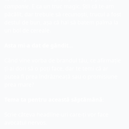
campanie
. E ca un truc magic. Știi că te-am 
păcălit, dar trebuie să recunoști, trucul a fost 
destul de bun, așa că hai să batem palma la 
un bol de cereale.
Asta mi-a dat de gândit...
Când vine vorba de brandul tău, ce afirmație 
ți-ai dori să o poți face, dar te temi că ar 
putea fi prea îndrăzneață sau o promisiune 
prea mare?
Tema ta pentru această săptămână
:
Scrie câteva headline-uri care-ți vor face 
avocatul 
nervos
.