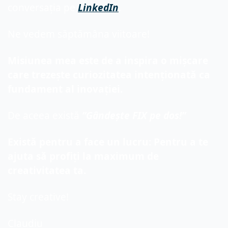
conversația pe 
LinkedIn
.
Ne vedem săptămâna viitoare!
Misiunea mea este de a inspira o mișcare 
care trezește curiozitatea intenționată ca 
fundament al inovației.
De aceea există 
”Gândește FIX pe dos!”
Există pentru a face un lucru: Pentru a te 
ajuta să profiți la maximum de 
creativitatea ta.
Stay creative!
Claudiu