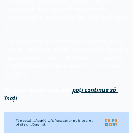
progresului unui proiect. Creierul meu se 
mișcă mult mai repede decât pot tasta 
degetele mele. Am zeci de idei diferite în orice 
zi.
Dar acest citat îmi amintește întotdeauna că 
nu poți forța lucrurile să se întâmple. A mușca 
apa este inutil. Uneori, trebuie să fii răbdător 
și flexibil și trebuie doar să vezi unde se duc 
lucrurile.
Nu
 poți mușca apa, dar 
poți
 continua să 
înoți
.