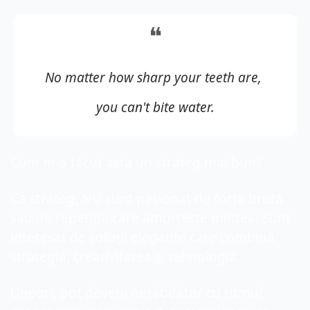
❝
No matter how sharp your teeth are, 
you can't bite water.
Cum m-a făcut asta un strateg mai bun?
Ca strateg, NU sunt pasionat de forța brută 
sau de repetiția care amorțește mintea. Sunt 
interesat de soluții elegante care combină 
strategia, creativitatea și tehnologia.
Uneori, pot deveni nerăbdător cu ritmul 