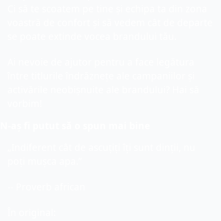
Ci să te scoatem pe tine și echipa ta din zona 
voastră de confort și să vedem cât de departe 
se poate extinde vocea brandului tău.
Ai nevoie de ajutor pentru a face legătura 
între titlurile îndrăznețe ale campaniilor și 
activările neobișnuite ale brandului? Hai să 
vorbim!
N-aș fi putut să o spun mai 
bine
„
Indiferent cât de ascuțiți îți sunt dinții, nu 
poți mușca apa.”
-- Proverb african
În original: