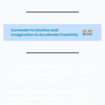
Cauți mai multe idei, perspective și inspirație 
pentru brandul tău, echipa ta de creație sau 
următoarea ta campanie?
Atelierul meu „Cum să generezi insight-uri 
mai rapid” poate ajuta echipa ta să facă 
legătura între punctele de data, adevărurile 