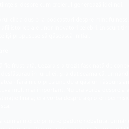
iințe și despre cum creierul generează idei noi. 
ul clic a dus-o la podcasturi despre mindfulness, 
rafii istorice ale unor inovatori celebri. În scurt tim
ce își propusese să găsească inițial.
are
să fie frustrată, Cezara s-a trezit fascinată de conex
 desfășurau în jurul ei. Și-a dat seama că, urmându
tatea - fără nicio presiune de a găsi un răspuns an
 ceva mult mai important. Nu era vorba despre a a
stinație finală; era vorba despre a-și oferi permisi
scă.
 și cum ai merge printr-o pădure nebătută, urmând