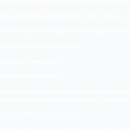
ctare și facilitare workshop-uri de creativitate
ram personalizat de coaching creativ unu la u
arch, design și management strategie de public
pere brand advertising idea
writing extraordinaire
er demotivațional 🤦‍♂️
😉
ea mea este de a inspira o mișcare care trezește
itatea intenționată ca fundament al inovației.
a există ”Gândește FIX pe dos!”
pentru a face un lucru: Pentru a te ajuta să profi