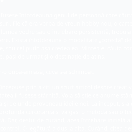
e 
 fusese întotdeauna genul de persoană care căuta
uri. Fie că era vorba de vreun hobby nou, o carte
lumea veche sau o întrebare persistentă, trebuia 
re. Exista întotdeauna o modalitate „corectă” de 
le, sau cel puțin așa credea ea. Mintea ei căuta con
re, pași de urmat și o destinație de atins.
r-o după-amiază, ceva s-a schimbat.
începuse prin a citi un scurt articol despre creativi
tatea îi fusese stârnită. Voia să știe ce anume stâr
a și de unde proveneau ideile noi. La început, s-a 
profunda cercetarea și va găsi o metodă sau o teo
ă. Dar, destul de curând, acea întrebare inițială a 
control. O legătură a dus la alta. Curând, citea de