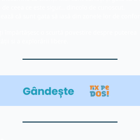
 de ceea ce este sigur... dincolo de cunoscut. 
ază că sunt gata să iasă din zonele lor de confor
îți împărtășesc o scurtă povestire despre puterea 
ății si a explorării libere.