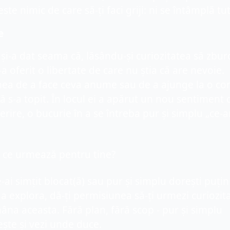
 este nimic de care să-ți faci griji: ni se întâmplă tu
e
și-a dat seama că, lăsându-și curiozitatea să zbur
i-a oferit o libertate de care nu știa că are nevoie. 
ea de a face ceva anume sau de a ajunge la o con
ă s-a topit. În locul ei a apărut un nou sentiment d
rire, o bucurie în a se întreba pur și simplu „ce-ar 
, ce urmează pentru tine?
-ai simțit blocat(ă) sau pur și simplu dorești puțin 
a explora, dă-ți permisiunea să-ți urmezi curiozita
na aceasta. Fără plan, fără scop - pur și simplu 
ște și vezi unde duce.