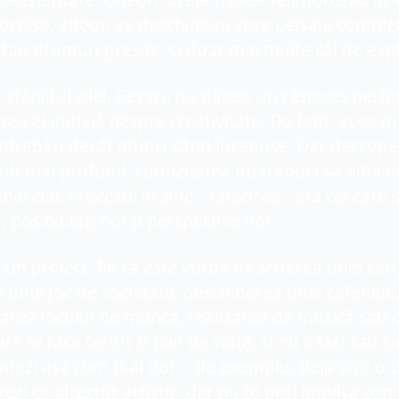
neașteptate. Uneori, acele trasee se întorceau la l
rnise, alteori se deschideau spre peisaje complet 
tau drumuri greșite, ci doar mai multe căi de expl
 sfârșitul zilei, Cezara nu găsise un răspuns perfect
rea ei inițială despre creativitate. De fapt, avea ma
ntrebări decât atunci când începuse. Dar descoper
lt mai profund: curiozitatea nu trebuia să aibă un
inal clar. Procesul în sine - rătăcirea - era cel care 
i, posibilități noi și perspective noi.
 un proiect, fie că este vorba de scrierea unei cărți
 unui joc de societate, deschiderea unei cafenele,
rea locului de muncă, realizarea de muzică sau or
re te face fericit și plin de viață, și nu îl faci sau ce
rmezi așa cum ți-ai dori - de exemplu, deja scrii o c
rezi ca director artistic, dar nu te poți implica comp