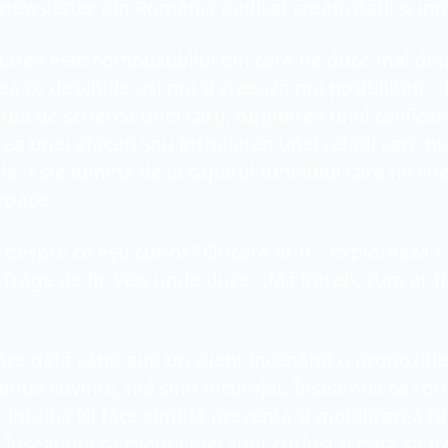
newsletter din România dedicat creativității și ino
tatea este combustibilul din care ne duce mai depa
ea ce deschide uși noi și creează noi posibilități – f
rba de scrierea unei cărți, obținerea unei calificări,
ea unei afaceri sau încheierea unei relații care nu
ilă. Este lumina de la capătul tunelului care ne ch
roape.
 despre ce ești curios? Oricare ar fi – explorează-l.
 Trage de fir. Vezi unde duce. „Mă întreb, cum ar fi 
are dată când aud un client începând o propoziție 
două cuvinte, mă simt încurajat. Înseamnă că rotiț
. intuiția își face simțită prezența și mobilizarea își
 Înseamnă că clienții mei sunt curioși și gata să tr