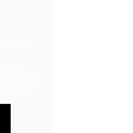
nte pentru 
punsuri, 
ele dintre cele 
ulminând cu un 
ntru orice”.