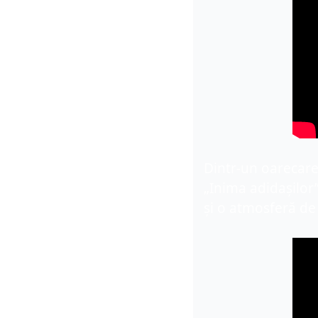
Dintr-un 
oarecar
„Inima adidașilor”
și o atmosferă de 