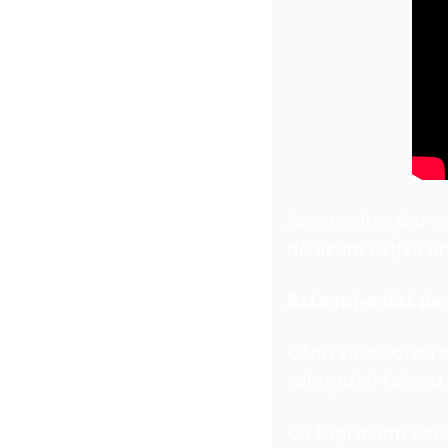
Are un ritm și o e
de acum câțiva an
Asta mi-a dat de 
Când vine vorba d
categoriei tale cu
Cu toții avem versi