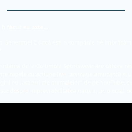
 fi făcut eu asta...
a Generației Z dacă ești o companie de îmbrăcămi
?
reclamă de la Columbia Sportswear are câteva răs
e rapide cu acțiune live, animație amuzantă și un
ini cu „atacuri ale animalelor” de pe YouTube, c
te despre imprevizibilitatea naturii, „Proiectat pe