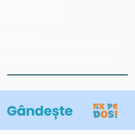
eativității și inovației.
latoare pentru astăzi:
e te va inspira
sau o sugestie care îți poate ajuta brandul
vocator care te va face un strateg mai bun