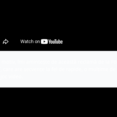
e
 motiv, îmi amintește de această reclamă de la Fo
, care are secvențe la fel de rapide, o mulțime de
joc video.