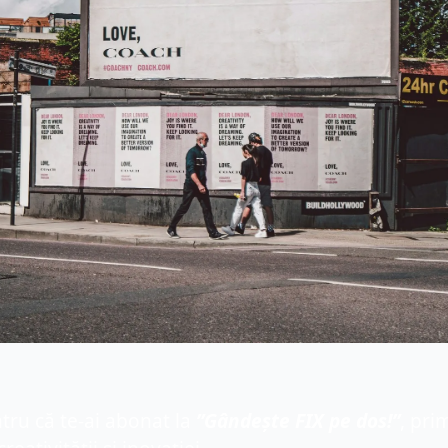
tru că te-ai abonat la
 ”Gândește FIX pe dos!”
, pri