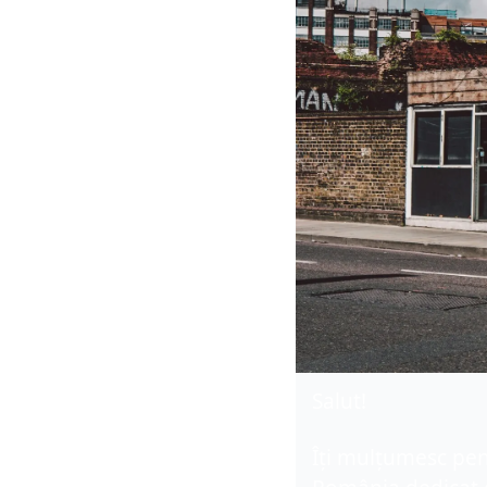
Salut!
Îți mulțumesc pen