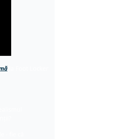
amă
la 
Foot Locker 
alismul 
nții?
 - fie că 