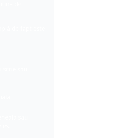
tină de 
plă de fapt este 
 scrie sau 
ală, 
eneala sau 
les.