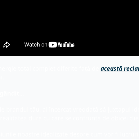
nergie total 
complet 
diferite față de 
această
 recl
i.
gândit...
e brandul tău, ai încercat vreodată să juxtapui ide
 realitatea dură cu care se confruntă de obicei clie
unile noastre idealizate despre cum vor fi lucrurile