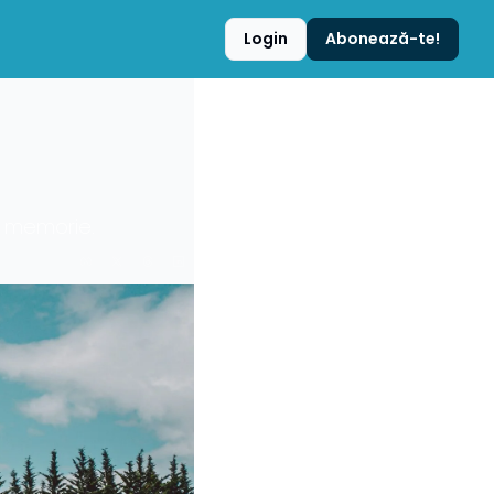
Login
Abonează-te!
e memorie.