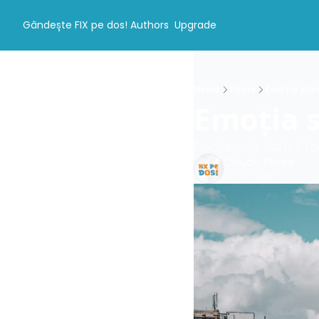
Gândește FIX pe dos!
Authors
Upgrade
Home
Posts
Emoția sti
Emoția 
Reclamele care îi f
Claudiu Florea
Oct 30, 2025