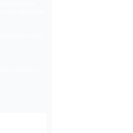
modul în care 
incer din punct 
gătoare care îți 
când rătăcește.”