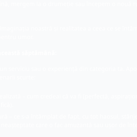
ă, mergem la o drumeție sau începem o nouă ru
imaginația noastră și realitatea a ceea ce se întâm
pentru umor.
 această săptămână:
n serviciu sau o experiență din categoria ta. Apoi
narii scurte:
dealizată – cum credeai că va fi (perfectă, aspirațion
ică).
ră – ce s-a întâmplat de fapt, cu tot haosul, stânj
e neașteptate care o fac amuzantă sau ușor de înțe