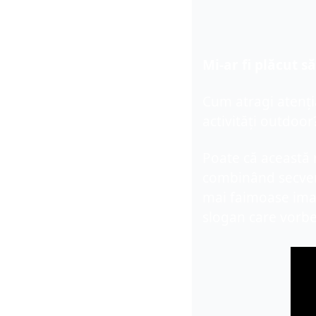
Mi-ar fi plăcut
 să
Cum atragi atenți
activități outdoor
Poate că această 
combinând secvenț
mai faimoase imag
slogan care vorbeș