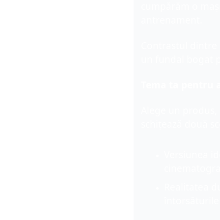
cumpărăm o mașin
antrenament.
Contrastul dintre 
un fundal bogat 
Tema
 ta pentru
Alege un produs, u
schițează două sce
Versiunea
 i
cinematograf
Realitatea du
întorsăturil