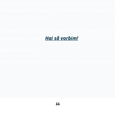
xplora tensiunea dintre fantezia ta și realitate și 
e tensiune pot duce la un moment de brand mai s
l (și mai distractiv).
or pentru a găsi acele momente de revelație convin
la nivelul următor? 
Hai
 să vorbim!
 spun mai 
bine
unde îți este inima, uită-te unde 
ți 
se duce mintea 
❝