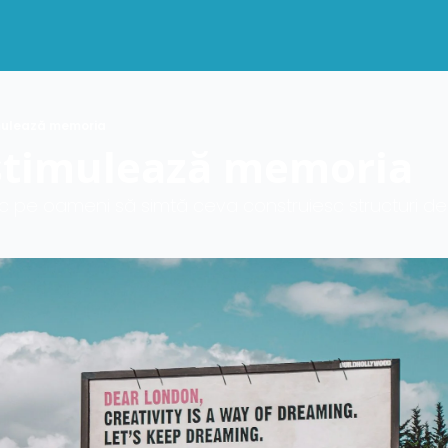
mulează memoria
stimulează memoria
ac pe oameni să simtă ceva construiesc structuri d