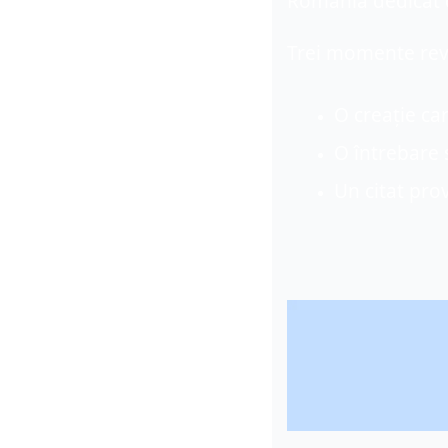
România dedicat cr
T
rei momente reve
O creație car
O întrebare 
Un citat pro