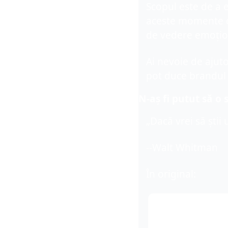
Scopul este de a e
aceste momente d
de vedere emoționa
Ai nevoie de ajut
pot duce brandul 
N-aș fi putut să o
„Dacă vrei să știi 
--Walt Whitman
În original: