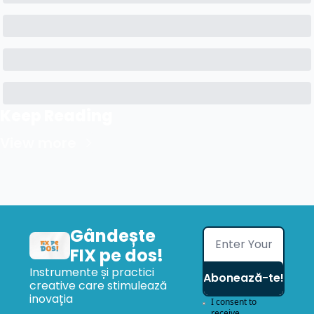
Keep Reading
View more
Gândește 
FIX pe dos!
Instrumente și practici 
Abonează-te!
creative care stimulează 
inovația
I consent to 
receive 