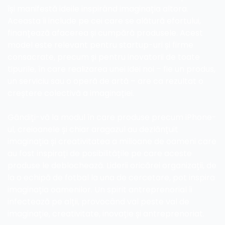
își manifestă ideile inspirând imaginația altora. 
Aceasta îi include pe cei care se alătură efortului, 
finanțează afacerea și cumpără produsele. Acest 
model este relevant pentru startup-uri și firme 
consacrate, precum și pentru inovatorii de toate 
tipurile, în care realizarea unei idei noi – fie un produs, 
un serviciu sau o operă de artă – are ca rezultat o 
creștere colectivă a imaginației.
Gândiți-vă la modul în care produse precum iPhone-
ul, creioanele și chiar aragazul au dezlănțuit 
imaginația și creativitatea a milioane de oameni care 
au fost inspirați de posibilitățile pe care aceste 
produse le deblochează. Liderii oricărei organizații, de 
la o echipă de fotbal la una de cercetare, pot inspira 
imaginația oamenilor. Un spirit antreprenorial îi 
infectează pe alții, provocând val peste val de 
imaginație, creativitate, inovație și antreprenoriat.