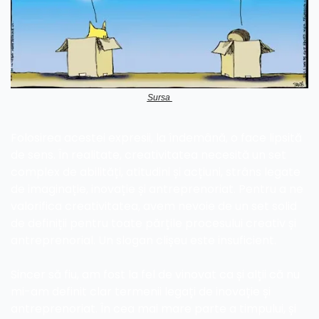
Sursa 
Folosirea acestei expresii, la îndemână, o face lipsită 
de sens. În realitate, creativitatea necesită un set 
complex de abilități, atitudini și acțiuni, strâns legate 
de imaginație, inovație și antreprenoriat. Pentru a ne 
valorifica creativitatea, avem nevoie de un set solid 
de definiții pentru toate părțile procesului creativ și 
antreprenorial. Un slogan clișeu este insuficient.
Sincer să fiu, am fost la fel de vinovat ca și alții că nu 
mi-am definit clar termenii legați de inovație și 
antreprenoriat. În cea mai mare parte a timpului, și 