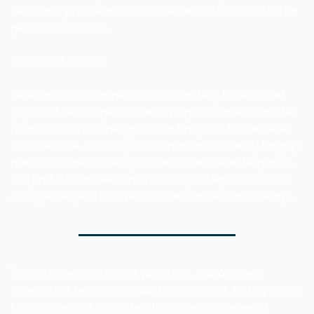
rezolva o problemă, cu atât este mai bună calitatea 
generală a ideilor. 
PROVOCAREA TA:
Setează un cronometru la 10 minute și listează cel 
puțin 100 de idei pentru rezolva provocarea care te 
frământă. Orice merge, atâta timp cât toate ideile 
sunt realiste. Cu cât produci mai multe idei, îți lărgești 
mental domeniul de aplicare a ceea ce este posibil, 
forțându-te în cele din urmă să gândești în moduri 
inteligente pentru a veni cu idei care ies în evidență.
Îți mulțumesc că ai citit până aici. Dacă acest 
newsletter te-a ajutat sau te-a inspirat, te rog să-mi 
trimiți un email. Orice feedback este binevenit! 