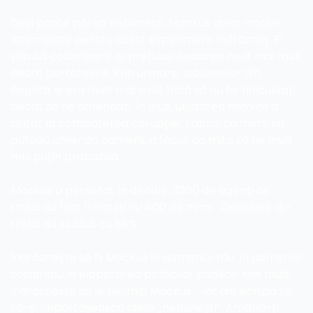
Deși poate părea nebunesc, Mockus avea motive 
întemeiate pentru acest experiment îndrăzneț. El 
știa că columbienii își prețuiau onoarea mult mai mult 
decât portofelele. Prin urmare, locuitorilor din 
Bogota le era mult mai mult frică să nu fie ridiculizați 
decât să fie amendați. În plus, utilizarea mimilor a 
ajutat la combaterea corupției. Faptul că mimii nu 
puteau amenda oamenii, a făcut ca mita să fie mult 
mai puțin probabilă.
Mockus a persistat în decizie. 3200 de agenți de 
trafic au fost înlocuiți cu 400 de mimi.  Decesele din 
trafic au scăzut cu 68%. 
Îndrăznește să fii Mockus în domeniul tău. În domeniul 
social sau în elaborarea politicilor publice. Mai mult, 
îndrăznește să le permiți Mockus -ilor din echipa ta 
să-și împărtășească ideile „nebunești”. Amână-ți 