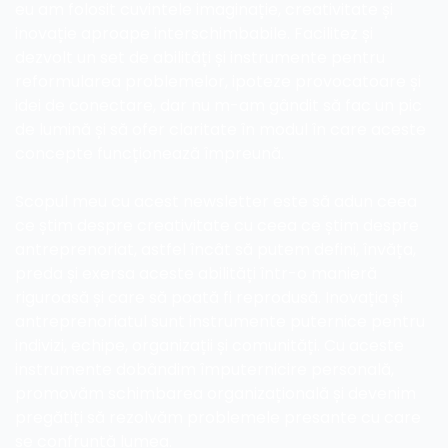
eu am folosit cuvintele imaginație, creativitate și 
inovație aproape interschimbabile. Facilitez și 
dezvolt un set de abilități și instrumente pentru 
reformularea problemelor, ipoteze provocatoare și 
idei de conectare, dar nu m-am gândit să fac un pic 
de lumină și să ofer claritate în modul în care aceste 
concepte funcționează împreună.
Scopul meu cu acest newsletter este să adun ceea 
ce știm despre creativitate cu ceea ce știm despre 
antreprenoriat, astfel încât să putem defini, învăța, 
preda și exersa aceste abilități într-o manieră 
riguroasă și care să poată fi reprodusă. Inovația și 
antreprenoriatul sunt instrumente puternice pentru 
indivizi, echipe, organizații și comunități. Cu aceste 
instrumente dobândim împuternicire personală, 
promovăm schimbarea organizațională și devenim 
pregătiți să rezolvăm problemele presante cu care 
se confruntă lumea.