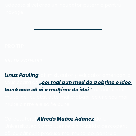
judecata și vei crea un incubator puternic pentru 
inovație.
PRO TIP
100 DE SCENARII
Linus Pauling
, chimist, autor și educator american, a 
spus odată că 
„cel mai bun mod de a obține o idee 
bună este să ai o mulțime de idei”
. cu cât ai mai 
multe idei, cu atât este mai probabil ca una sau mai 
multe dintre ele să fie bune.
Cercetătorul 
Alfredo Muñoz Adánez
 de la 
Universitatea Complutense din Madrid a descoperit 
că, cu cât sunt produse mai multe idei pentru a 