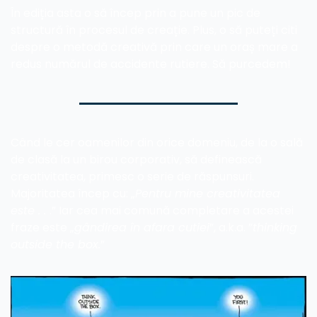
În ediția asta o să încep prin a pune un pic de 
structură în procesul de creație. Plus, o să puteți citi 
despre o metodă creativă prin care un oraș mare a 
redus numărul de accidente rutiere. Să purcedem!
Când le cer oamenilor din orice domeniu, de la o sală 
de clasă la un birou corporativ, să definească 
creativitatea, primesc o serie de răspunsuri. 
Majoritatea încep cu: „
Pentru mine creativitatea 
este . . 
.” Iar cea mai comună completare a acestei 
fraze este „
gândirea în afara cutiei
”, a.k.a. ”
thinking 
outside the box.
”