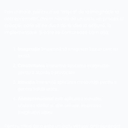
Prin urmare, pentru a ne ”mișca” de la imaginație la 
antreprenoriat, avem nevoie de un ciclu, un proces al 
creației, care să ne ducă de la idee la acțiune, la 
implementare. Și care se conturează cam așa:
Imaginația
 înseamnă să imaginezi lucruri care nu 
există.
Creativitatea
 înseamnă aplicarea imaginației 
pentru a aborda o provocare.
Inovația
 înseamnă aplicarea creativității pentru a 
genera soluții unice.
Antreprenoriatul 
este aplicarea inovației, 
scalarea ideilor și, prin urmare, inspirarea 
imaginației altora.
Pentru mine ăsta este un ciclu virtuos: antreprenorii 