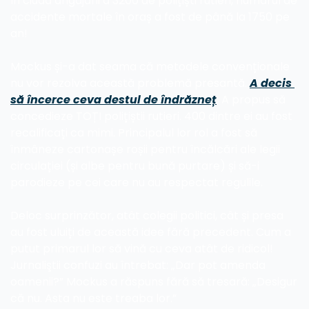
În ciuda angajării a 3200 de polițiști rutieri, numărul de 
accidente mortale în oraș a fost de până la 1750 pe 
an!
Mockus și-a dat seama că metodele convenționale 
nu vor rezolva această problemă presantă. 
A decis 
să încerce ceva destul de îndrăzneț
. A propus să 
concedieze TOȚI polițiștii rutieri. 400 dintre ei au fost 
recalificați ca mimi. Principalul lor rol a fost să 
înmâneze cartonașe roșii pentru încălcări ale legii 
circulației (și albe pentru bună purtare) și să-i 
parodieze pe cei care nu au respectat regulile.
Deloc surprinzător, atât colegii politici, cât și presa 
au fost uluiți de această idee fără precedent. Cum a 
putut primarul lor să vină cu ceva atât de ridicol! 
Jurnaliştii confuzi au întrebat: „Dar pot amenda 
oamenii?” Mockus a răspuns fără să tresară: „Desigur 
că nu. Asta nu este treaba lor.”