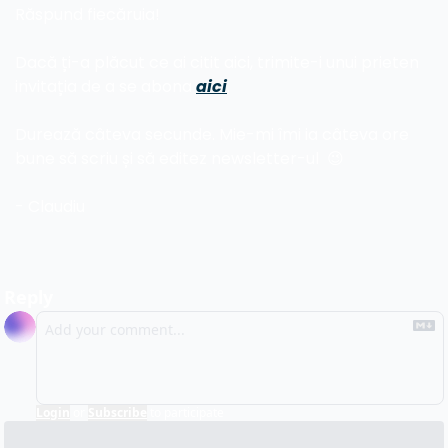
Răspund fiecăruia!
Dacă ți-a plăcut ce ai citit aici, trimite-i unui prieten 
invitația de a se abona 
aici
.
Durează câteva secunde. Mie-mi îmi ia câteva ore 
bune să scriu și să editez newsletter-ul  
😉
- Claudiu
Reply
Login
or
Subscribe
to participate