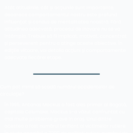
Atât atitudinile, cât și acțiunile sunt importante, 
deoarece comportamentul nostru este profund 
influențat și condus de mentalitatea noastră. Fără 
atitudinea adecvată, procesul de inovare nu se va 
întâmpla. Trebuie să fii implicat, motivat, concentrat 
și perseverent pentru a atinge aceste obiective. În 
edițiile viitoare, voi detalia acțiuni și comportamente 
adecvate fiecărei etape.
Cum pot mimii să scadă numărul accidentelor de 
circulație?
În 1995, Antanas Mockus a fost ales primar al Bogotá, 
capitala Columbiei. Mockus s-a văzut confruntat cu 
mai multe probleme grave în oraș. Unul dintre 
acestea a fost numărul terifiant al victimelor rutiere. 