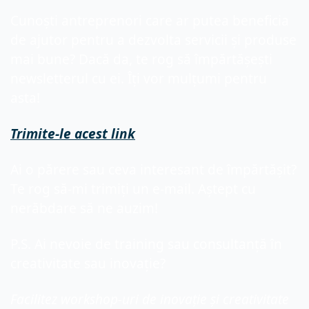
Cunoști antreprenori care ar putea beneficia 
de ajutor pentru a dezvolta servicii și produse 
mai bune? Dacă da, te rog să împărtășești 
newsletterul cu ei. Îți vor mulțumi pentru 
asta!
Trimite-le acest link
Ai o părere sau ceva interesant de împărtășit? 
Te rog să-mi trimiți un e-mail. Aștept cu 
nerăbdare să ne auzim!
P.S. Ai nevoie de training sau consultanță în 
creativitate sau inovație?
Facilitez workshop-uri de inovație și creativitate 