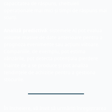
capacitatea de răspuns, cheltuieli 
operaționale mai mici și timpi de răspuns mai 
scurți.
Analiză predictivă
: sistemele AI pot evalua 
volume masive de date anterioare pentru a 
prognoza evenimente sau acțiuni viitoare. 
Companiile, de exemplu, pot estima 
vânzările, pot detecta potențiala pierdere 
înainte de a se produce și pot analiza 
tendințele de achiziție pentru a gestiona 
stocurile.
În încheiere, vă Invit să urmăriți înregistrarea 