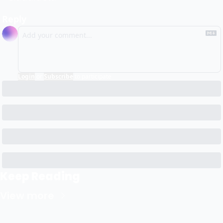
Reply
Login
or
Subscribe
to participate
Keep Reading
View more