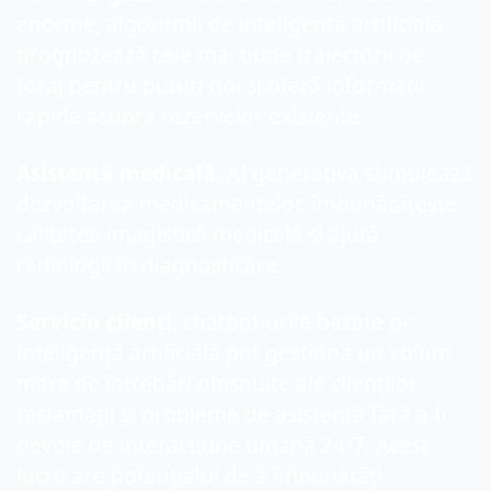
enorme, algoritmii de inteligență artificială 
prognozează cele mai bune traiectorii de 
foraj pentru puțuri noi și oferă informații 
rapide asupra rezervelor existente.
Asistență medicală
: AI generativă stimulează 
dezvoltarea medicamentelor, îmbunătățește 
calitatea imagistică medicală și ajută 
radiologii în diagnosticare.
Serviciu clienți
: chatbot-urile bazate pe 
inteligență artificială pot gestiona un volum 
mare de întrebări obișnuite ale clienților, 
reclamații și probleme de asistență fără a fi 
nevoie de interacțiune umană 24/7. Acest 
lucru are potențialul de a îmbunătăți 