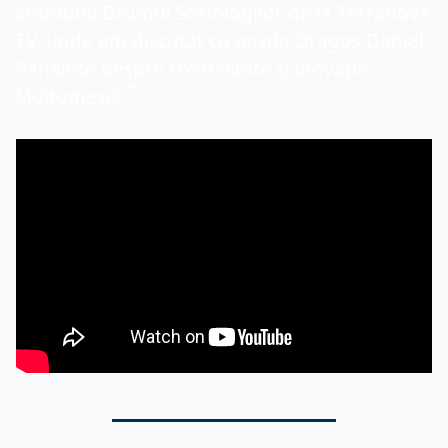
emisiunii Drumul Sociologilor de la Terranova 
TV, unde am discutat cu gazda Dragoș Daniel 
Panainte despre creativitate și inovație. 
Mulțumesc! 👇