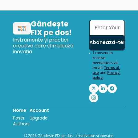
Gândește 
FIX pe dos!
Instrumente și practici 
Abonează-te!
creative care stimulează 
inovația
I consent to 
receive 
newsletters via 
email.
Terms of 
use
and
Privacy 
policy
.
Home
Account
Posts
Upgrade
Authors
© 2026 Gândește FIX pe dos - creativitate și inovație.