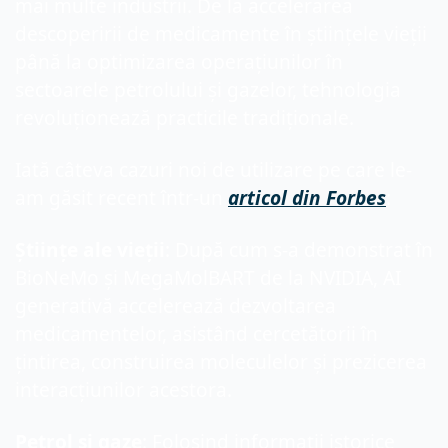
mai multe industrii. De la accelerarea 
descoperirii de medicamente în științele vieții 
până la optimizarea operațiunilor în 
sectoarele petrolului și gazelor, tehnologia 
revoluționează practicile tradiționale.
Iată câteva cazuri noi de utilizare pe care le-
am găsit recent într-un 
articol din Forbes
:
Științe ale vieții
: După cum s-a demonstrat în 
BioNeMo și MegaMolBART de la NVIDIA, AI 
generativă accelerează dezvoltarea 
medicamentelor, asistând cercetătorii în 
țintirea, construirea moleculelor și prezicerea 
interacțiunilor acestora.
Petrol și gaze
: Folosind informații istorice 