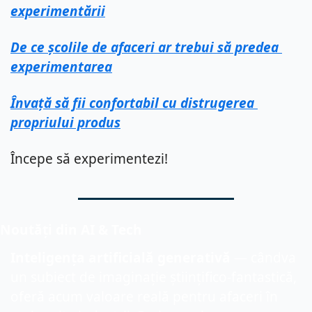
experimentării
De ce școlile de afaceri ar trebui să predea 
experimentarea
Învață să fii confortabil cu distrugerea 
propriului produs
Începe să experimentezi!
Noutăți din AI & Tech
Inteligența artificială generativă
 — cândva 
un subiect de imaginație științifico-fantastică, 
oferă acum valoare reală pentru afaceri în 