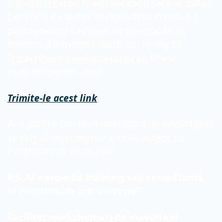
Cunoști creatori și antreprenori care ar putea 
beneficia de ajutor în rezolvarea creativă a 
problemelor? Sau care au preocupări în 
domeniul inovației?  Dacă da, te rog să 
împărtășești newsletterul cu ei. Îți vor 
mulțumi pentru asta!
Trimite-le
 acest link
Ai o părere sau ceva interesant de împărtășit? 
Te rog să-mi trimiți un e-mail. Aștept cu 
nerăbdare să ne auzim!
P.S. Ai nevoie de training sau consultanță 
în creativitate sau inovație?
Facilitez workshop-uri de inovație și 