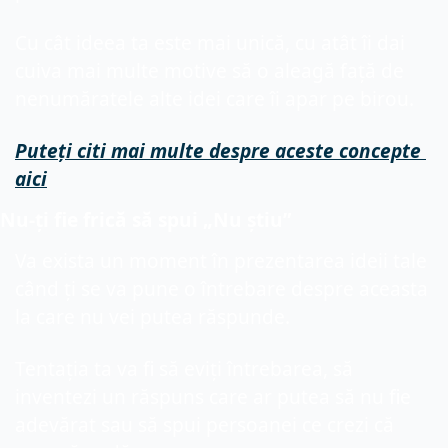
Cu cât ideea ta este mai unică, cu atât îi dai 
cuiva mai multe motive să o aleagă față de 
nenumăratele alte idei care îi apar pe birou.
Puteți citi mai multe despre aceste concepte 
aici
Nu-ți fie frică să spui „Nu știu”
Va exista un moment în prezentarea ideii tale 
când ți se va pune o întrebare despre aceasta 
la care nu vei putea răspunde.
Tentația ta va fi să eviți întrebarea, să 
inventezi un răspuns care ar putea să nu fie 
adevărat sau să spui persoanei ce crezi că 