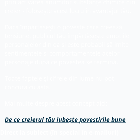
prin activarea anumitor substanțe chimice din 
creier - folosește acest lucru în avantajul tău.
Dacă împărtășești o poveste care creează 
tensiune, publicul tău împărtășește emoțiile 
personajelor din ea și este probabil să imite 
sentimentele și comportamentele acelor 
personaje după ce povestea se termină.
Toate faptele și cifrele din lume nu pot 
concura cu asta.
Mai multe despre acest concept aici:
De ce creierul tău iubește povestirile bune
Direct la subiect (în special în e-mailuri)