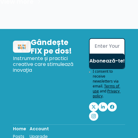
View more
Gândește 
FIX pe dos!
Instrumente și practici 
Abonează-te!
creative care stimulează 
inovația
I consent to 
receive 
newsletters via 
email.
Terms of 
use
and
Privacy 
policy
.
Home
Account
Posts
Upgrade