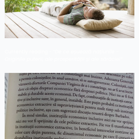
Currently reading - “
De ce eșuează națiunile - 
Originile puterii, ale prosperității și ale sărăciei” 