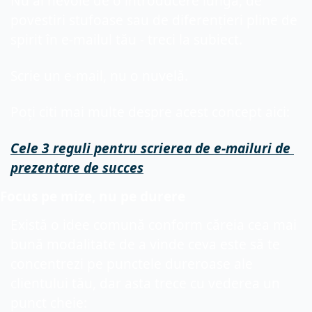
Nu ai nevoie de o introducere lungă, de 
povestiri stufoase sau de diferențieri pline de 
spirit în e-mailul tău - treci la subiect.
Scrie un e-mail, nu o nuvelă.
Poți citi mai multe despre acest concept aici:
Cele 3 reguli pentru scrierea de e-mailuri de 
prezentare de succes
Focus pe mize, nu pe durere
Există o idee comună conform căreia cea mai 
bună modalitate de a vinde ceva este să te 
concentrezi pe punctele dureroase ale 
clientului tău, dar asta trece cu vederea un 
punct cheie: