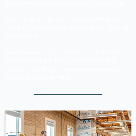
din România dedicat creativității și inovației.
În ediția de azi, te ajut cu câteva idei despre 
cum poți să convingi audiența atunci când ai 
o idee bună.
Înainte să parcurgi ediția de azi, te anunț că 
mă opresc un pic. Iau o pauză de odihnă, 
refacere și reflecție. Revin cu o următoare 
ediție, pe 13 Septembrie. 