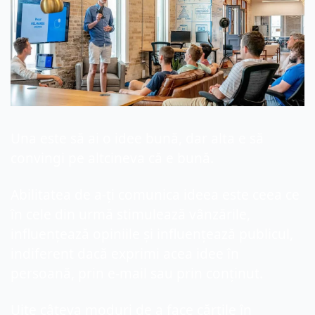
Una este să ai o idee bună, dar alta e să 
convingi pe altcineva că e bună.
Abilitatea de a-ți comunica ideea este ceea ce 
în cele din urmă stimulează vânzările, 
influențează opiniile și influențează publicul, 
indiferent dacă exprimi acea idee în 
persoană, prin e-mail sau prin conținut.
Uite câteva moduri de a face cărțile în 