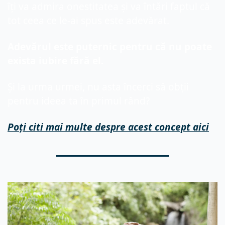
îți va admira onestitatea și va întări faptul că 
tot ceea ce le-ai spus este adevărat.
Adevărul este puternic pentru că nu poate 
exista iubire fără el.
Și la urma urmei, nu asta încerci să obții 
pentru ideea ta în primul rând?
Poți citi mai multe despre acest concept aici