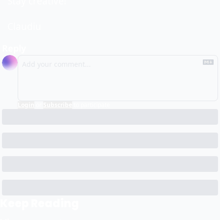
Stay creative!
Claudiu
Reply
Login
or
Subscribe
to participate
Keep Reading