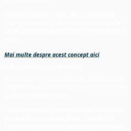
Când prezentați o idee, nu te concentra 
doar pe ceea ce își dorește cineva - este la 
fel de important să abordați și frica pe care 
o are.
Mai multe despre acest concept aici
Vinde rezultate, nu obiective
Nimănui nu îi pasă de ideea ta, indiferent cât 
de grozavă, dar tuturor le pasă de rezultatele 
pe care le poate genera.
Concentrează-ți prezentarea pe rezultatele 
pe care le va produce ideea - beneficiile 
sunt mai importante decât caracteristicile.