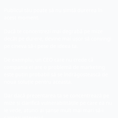
Publicul tău poate să nu simtă durerea în 
acest moment.
Dacă te concentrezi mai degrabă pe mize 
decât pe durere, devine mai ușor să convingi 
pe cineva să-i pese de ideea ta.
De exemplu, un CEO care nu crede că 
compania ei are o problemă de marketing 
este puțin probabil să se îndrăgostească de 
noua soluție pentru aceasta.
Dar dacă prezentarea ta se concentrează pe 
mize și clarifică vulnerabilitățile pe care ea nu 
le vede, atunci ai șanse mult mai mari să-i 
captezi interesul.