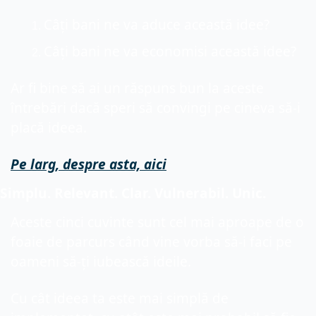
Câți bani ne va aduce această idee?
Câți bani ne va economisi această idee?
Ar fi bine să ai un răspuns bun la aceste 
întrebări dacă speri să convingi pe cineva să-i 
placă ideea.
Pe larg, despre asta, aici
Simplu. Relevant. Clar. Vulnerabil. Unic.
Aceste cinci cuvinte sunt cel mai aproape de o 
foaie de parcurs când vine vorba să-i faci pe 
oameni să-ți iubească ideile.
Cu cât ideea ta este mai simplă de 