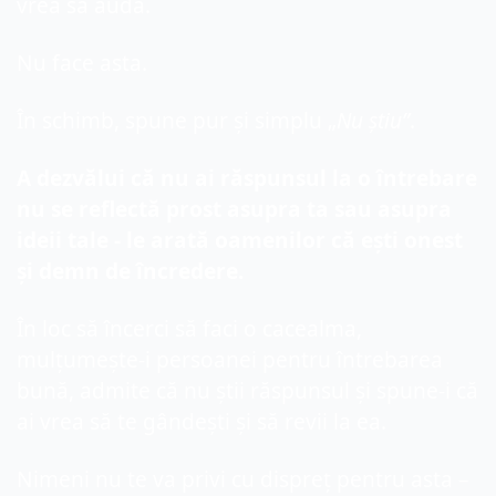
vrea să audă.
Nu face asta.
În schimb, spune pur și simplu „
Nu știu”
.
A dezvălui că nu ai răspunsul la o întrebare 
nu se reflectă prost asupra ta sau asupra 
ideii tale - le arată oamenilor că ești onest 
și demn de încredere.
În loc să încerci să faci o cacealma, 
mulțumește-i persoanei pentru întrebarea 
bună, admite că nu știi răspunsul și spune-i că 
ai vrea să te gândești și să revii la ea.
Nimeni nu te va privi cu dispreț pentru asta – 