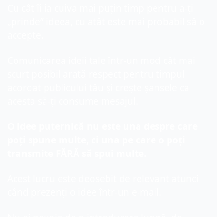
Cu cât îi ia cuiva mai puțin timp pentru a-ți 
„prinde” ideea, cu atât este mai probabil să o 
accepte.
Comunicarea ideii tale într-un mod cât mai 
scurt posibil arată respect pentru timpul 
acordat publicului tău și crește șansele ca 
acesta să-ți consume mesajul.
O idee puternică nu este una despre care 
poți spune multe, ci una pe care o poți 
transmite FĂRĂ să spui multe.
Acest lucru este deosebit de relevant atunci 
când prezenți o idee într-un e-mail.