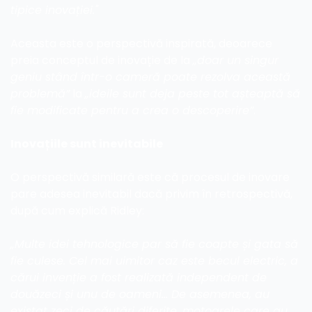
tipice inovației."
Aceasta este o perspectivă inspirată, deoarece 
preia conceptul de inovație de la 
„doar un singur 
geniu stând într-o cameră poate rezolva această 
problemă”
 la 
„ideile sunt deja peste tot așteaptă să 
fie modificate pentru a crea o descoperire”
.
Inovațiile sunt inevitabile
O perspectivă similară este că procesul de inovare 
pare adesea inevitabil dacă privim în retrospectivă, 
după cum explică Ridley:
„Multe idei tehnologice par să fie coapte și gata să 
fie culese. Cel mai uimitor caz este becul electric, a 
cărui invenție a fost realizată independent de 
douăzeci și unu de oameni... De asemenea, au 
existat zeci de căutări diferite. motoarele care au 