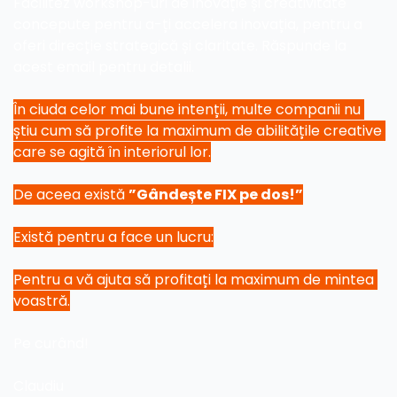
Facilitez workshop-uri de inovație și creativitate 
concepute pentru a-ți accelera inovația, pentru a 
oferi direcție strategică și claritate. Răspunde la 
acest email pentru detalii.
În ciuda celor mai bune intenții, multe companii nu 
știu cum să profite la maximum de abilitățile creative 
care se agită în interiorul lor.
De aceea există 
”Gândește FIX pe dos!”
Există pentru a face un lucru:
Pentru a vă ajuta să profitați la maximum de mintea 
voastră.
Pe curând!
Claudiu