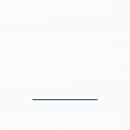
inovația și despre cum este un proces evolutiv, 
paralele, și nu o instanță de tip Eureka a unui 
inventator solitar.
Antropologul Alfred Kroeber spunea despre invenții: 
“The whole history of inventions is one endless 
chain of parallel instances. There may be those 
who see in these pulsing events only a meaningless 
play of capricious fortuitousness; but there will be 
others to whom they reveal a glimpse of a great 
and inspiring inevitability which rises as far above 
the accidents of personality.”
Cea mai potrivită persoană pe care să o întrebi 
despre asta este Matt Ridley – un scriitor de știință 
britanic și fost membru al Camerei Lorzilor din Marea 