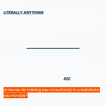
1 aplicație
LITERALLY ANYTHING
 - Este un instrument AI care 
permite utilizatorului să creeze diverse produse 
digitale, inclusiv aplicații, jocuri, widget-uri sau servicii 
digitale, direct în browser folosind introducerea 
textului. Pune-l la încercare!
Îți mulțumesc că ai citit până aici. Dacă acest 
newsletter te-a ajutat sau te-a inspirat, trimite-l unui 
prieten, să se alăture celorlalți 115 prieteni interesați 
de creativitate. Se poate abona 
AIC
  Îți mulțumesc!
Ai nevoie de training sau consultanță în creativitate 
sau inovație?