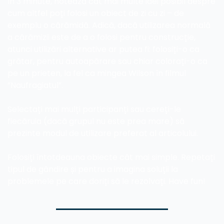
În 3 minute, notează cât mai multe idei posibil despre 
cum altfel poți folosi un obiect de zi cu zi – de 
exemplu o cărămidă. Adică, dacă utilizarea normală 
a cărămizii este de a o folosi pentru construcție, 
atunci utilizări alternative ar putea fi: folosiți-o ca 
grătar, pentru autoapărare sau chiar colorați-o ca 
pe un prieten, la fel ca mingea Wilson în filmul 
”Naufragiatul”.
Selectați mai mulți participanți sau cereți-le 
fiecăruia (dacă grupul nu este prea mare) să 
prezinte modul de utilizare preferat al articolului.
Folosiți întotdeauna obiecte cât mai simple. Repetați 
tipul de gândire și pentru a imagina soluții la 
problemele pe care doriți să le rezolvați. Have fun!