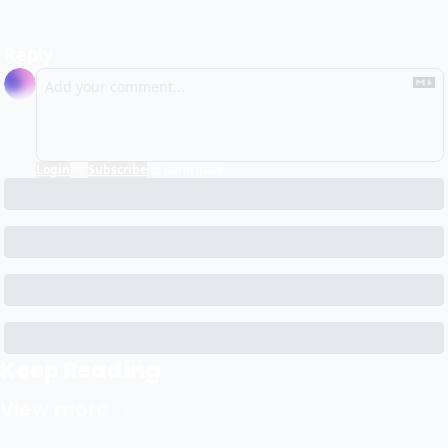
Reply
Login
or
Subscribe
to participate
Keep Reading
View more