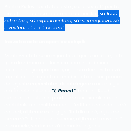
Pentru Ridley, libertatea este „sosul secret” pentru 
inovație, deoarece le permite oamenilor 
„să facă 
schimburi, să experimenteze, să-și imagineze, să 
investească și să eșueze”.
Inovația este un sport de echipă
Mitul inventatorului singuratic, al geniului solitar, este 
greu de zdruncinat. Inovația cere întotdeauna 
colaborare și împărtășire, așa cum demonstrează 
faptul că până și cel mai modest obiect sau proces 
depășește capacitatea de înțelegere a unui singur 
om. În celebrul eseu
 ”I, Pencil”
, Leonard Reed a 
subliniat faptul că la producere unui simplu creion 
contribuie mai mulți oameni diferiți: unii care doboară 
copacii, alții care extrag grafitul din mină, alții care 
lucrează în fabrici de creioane, alții care transportă 
creioanele, sau lucrează în marketing, sau 