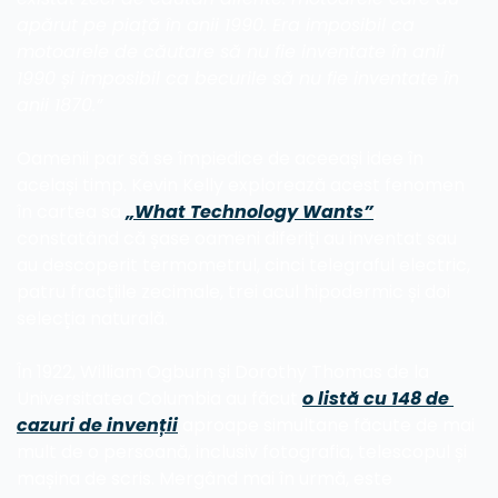
apărut pe piață în anii 1990. Era imposibil ca 
motoarele de căutare să nu fie inventate în anii 
1990 și imposibil ca becurile să nu fie inventate în 
anii 1870.”
Oamenii par să se împiedice de aceeași idee în 
același timp. Kevin Kelly explorează acest fenomen 
în cartea sa 
„What Technology Wants”
, 
constatând că șase oameni diferiți au inventat sau 
au descoperit termometrul, cinci telegraful electric, 
patru fracțiile zecimale, trei acul hipodermic și doi 
selecția naturală.
În 1922, William Ogburn și Dorothy Thomas de la 
Universitatea Columbia au făcut 
o listă cu 148 de 
cazuri de invenții
 aproape simultane făcute de mai 
mult de o persoană, inclusiv fotografia, telescopul și 
mașina de scris. Mergând mai în urmă, este 