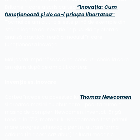
Britanie – care a scris cartea
 ”Inovația: Cum 
funcționează și de ce-i priește libertatea”
.  
Tocmai ce am citit-o și este plină de exemple din 
istorie legate de inovație. În plus, Ridley oferă o 
analiză practică, reală a modului în care 
funcționează inovația.
Mai jos vă împărtășesc cinci concluzii cheie la care 
am ajuns după ce am citit cartea:
Invenție vs. Inovare
Cartea începe cu povestea lui 
Thomas Newcomen
și crearea mașinii cu abur care îi poartă numele: 
mașina de pompieri Newcomen. Inventat lângă 
Londra în 1712, motorul lui Newcomen a fost primul 
mare progres tehnologic pentru a transforma 
căldura (în acest caz abur) în lucru mecanic 