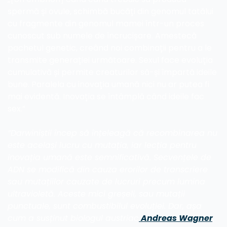
spermă și ovule, schimbă bucăți din genomul tatălui 
cu fragmente din genomul mamei într-un proces 
cunoscut sub numele de încrucișare. Amestecă 
pachetul genetic, creând noi combinații pentru a le 
transmite generației următoare. Sexul face evoluția 
cumulativă și permite creaturilor să-și împartă ideile 
bune. Paralela cu inovația umană nici nu ar putea fi 
mai evidentă. Inovația se întâmplă când ideile fac 
sex.”
”Darwiniștii încep să înțeleagă că recombinarea nu 
este același lucru cu mutația, iar lecția pentru 
inovația umană este semnificativă. Secvențele de 
ADN se modifică din cauza erorilor de transcriere 
sau mutațiilor cauzate de lucruri precum lumina 
ultravioletă. Aceste mici greșeli, sau mutații 
punctuale, sunt combustibilul evoluției. Dar, așa 
cum a susținut biologul austriac
 Andreas Wagner
, 