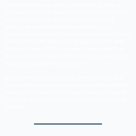
care privim inovația, pentru că acesta nu este un 
proces care are loc de sus în jos sau invers, conform 
vreunui plan. Și este diferită de invenție fiindcă 
presupune transformarea invențiilor în lucruri 
practice și accesibile. Este un fenomen colectiv, care 
implică încercări repetate și greșeli asumate. este 
graduală, inexorabilă, contagioasă, imprevizibilă și, 
deși nu poate fi modelată de economiști, poate fi cu 
ușurință descurajată de politicieni. 
Îți recomand să citești cartea, pentru a dobândi o 
mai bună înțelegere a modului în care funcționează 
inovația, a modului în care crează prosperitate și a 
motivelor pentru care se manifestă cel mai bine în 
libertate.