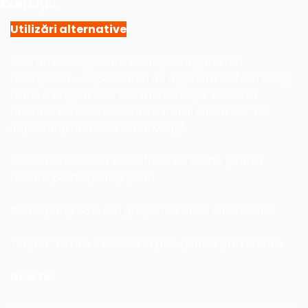
Exercițiu
Utilizări alternative
Este un exercițiu care încurajează gândirea 
divergentă – capacitatea de a genera idei sau soluții 
dintr-o singură idee sau o informație. Această 
abilitate este considerată a fi unul dintre cei mai 
importanți factori ai creativității.
Instrumente: caiet sau o foaie de hârtie pentru 
fiecare participant și pixuri
Participanți: Solo sau grupuri de orice dimensiune
Timp: 3 minute + câteva în plus pentru prezentare
How to: