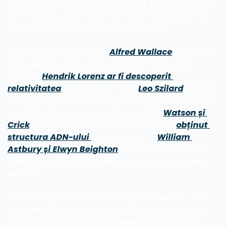
surprinzător faptul că bumerangul, țeava de suflat și 
piramidele au fost toate inventate independent pe 
diferite continente – la fel ca agricultura.
”
[…] fără Charles Darwin, 
Alfred Wallace
 chiar s-a 
prins selecția naturală în anii 1850; fără Albert 
Einstein, 
Hendrik Lorenz ar fi descoperit 
relativitatea
 în câțiva ani; fără 
Leo Szilard
, reacția 
în lanț și bomba cu fisiune ar fi fost inventate la un 
moment dat în secolul al XX-lea; fără 
Watson și 
Crick
, Maurice Wilkins și Ray Gosling ar fi 
obținut 
structura ADN-ului 
în câteva luni – 
William 
Astbury și Elwyn Beighton
 aveau deja dovezile 
cheie cu un an mai devreme, dar nu își dăduseră 
seama.”
Dramaturgul francez Victor Hugo spunea că: 
„Nicio 
forță de pe Pământ nu poate opri o idee al cărei 
timp a sosit”
. Acesta este adesea cazul inovației 