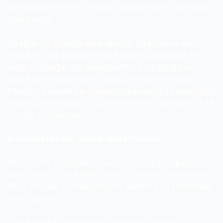
tehnologice, oferind o oportunitate pentru cei care o 
caută activ.
Nu spun că inovația este ușoară. Este nevoie de 
multă muncă și determinare pentru a a aduce la 
viață o inovație, dar ideile pentru a o cataliza sunt 
peste tot în jurul nostru. Așa cum zicea Thomas 
Edison – și cei de pe Linkedin care adoră să pună asta 
în secțiunea ”About” – „
Geniul este 1% inspirație și 99 
la sută transpirație”.
Inovația are loc „când ideile fac sex”
Dacă ești o persoană vizuală, această perspectivă 
este pentru tine. Ridley face o comparație potrivită 
între inovație și modul în care genele sunt transmise 
între generații:
„[Un embrion] când când trebuie să producă 