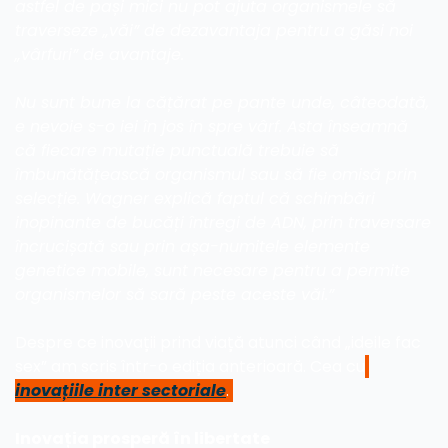
astfel de pași mici nu pot ajuta organismele să 
traverseze „văi” de dezavantaja pentru a găsi noi 
„vârfuri” de avantaje.
Nu sunt bune la cățărat pe pante unde, câteodată, 
e nevoie s-o iei în jos în spre vârf. Asta înseamnă 
că fiecare mutație punctuală trebuie să 
îmbunătățească organismul sau să fie omisă prin 
selecție. Wagner explică faptul că schimbări 
inopinante de bucăți întregi de ADN, prin traversare 
încrucișată sau prin așa-numitele elemente 
genetice mobile, sunt necesare pentru a permite 
organismelor să sară peste aceste văi.”
Despre ce inovații prind viață atunci când „ideile fac 
sex” am scris într-o ediția anterioară. Cea cu
inovațiile inter sectoriale
. 
Inovația prosperă în libertate