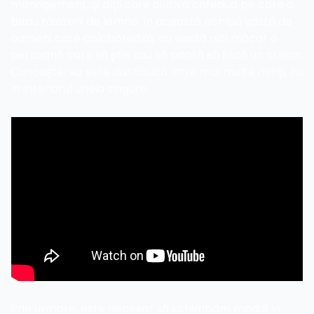
management, și alții care cultivă cafeaua pe care o 
beau tăietorii de lemne. În această echipă vastă de 
oameni care colaborează, nu există nici măcar o 
persoană care să știe sau să poată să facă un creion. 
Cunoașterea este distribuită între mai multe minți, nu 
în interiorul uneia singure.
Prin urmare, este necesar să schimbăm modul în 