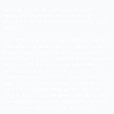
Dacă schimbul de idei este important pentru 
inovare, atunci este de înțeles că inovația va 
prospera în locurile în care astfel de schimburi sunt 
posibile.
„[Inovația] are loc acolo unde oamenii se întâlnesc 
și fac schimb de bunuri, servicii și gânduri”, scrie 
Ridley. „Aceasta explică de ce inovația are loc în 
locuri în care comerțul și schimburile sunt frecvente 
și nu în locuri izolate sau subpopulate: California 
mai degrabă decât Coreea de Nord, Italia 
Renașterii mai degrabă decât Țara de Foc. Acesta 
explică de ce China și-a pierdut avantajul inovator 
când a întors spatele comerțului sub împărații 
Ming. Ea explică exploziile de inovație care coincid 
cu creșterea comerțului, în Amsterdam în anii 1600 
sau Fenicia cu 3.000 de ani mai devreme.”