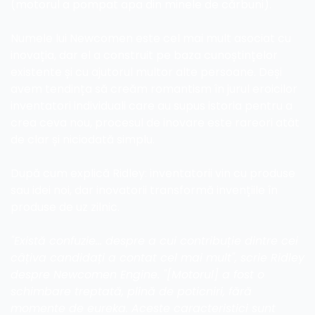
(motorul a pompat apa din minele de cărbuni).
Numele lui Newcomen este cel mai mult asociat cu 
inovația, dar el a construit pe baza cunoștințelor 
existente și cu ajutorul multor alte persoane. Deși 
avem tendința să creăm romantism în jurul eroicilor 
inventatori individuali care au supus istoria pentru a 
crea ceva nou, procesul de inovare este rareori atât 
de clar și niciodată simplu.
După cum explică Ridley: inventatorii vin cu produse 
sau idei noi, dar inovatorii transformă invențiile în 
produse de uz zilnic.
"Există confuzie... despre a cui contribuție dintre cei 
câțiva candidați a contat cel mai mult", scrie Ridley 
despre Newcomen Engine. "[Motorul] a fost o 
schimbare treptată, plină de poticniri, fără 
momente de eureka. Aceste caracteristici sunt 