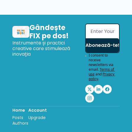
Gândește 
FIX pe dos!
Instrumente și practici 
Abonează-te!
creative care stimulează 
inovația
I consent to 
receive 
newsletters via 
email.
Terms of 
use
and
Privacy 
policy
.
Home
Account
Posts
Upgrade
Authors