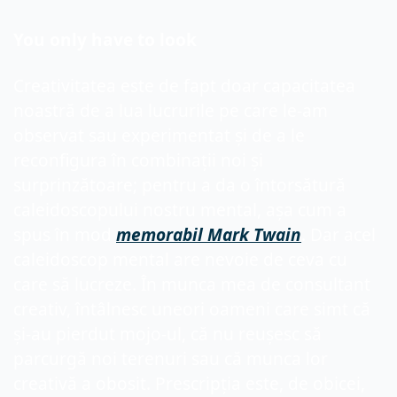
You only have to look
Creativitatea este de fapt doar capacitatea 
noastră de a lua lucrurile pe care le-am 
observat sau experimentat și de a le 
reconfigura în combinații noi și 
surprinzătoare; pentru a da o întorsătură 
caleidoscopului nostru mental, așa cum a 
spus în mod 
memorabil Mark Twain
. Dar acel 
caleidoscop mental are nevoie de ceva cu 
care să lucreze. În munca mea de consultant 
creativ, întâlnesc uneori oameni care simt că 
și-au pierdut mojo-ul, că nu reușesc să 
parcurgă noi terenuri sau că munca lor 
creativă a obosit. Prescripția este, de obicei, 