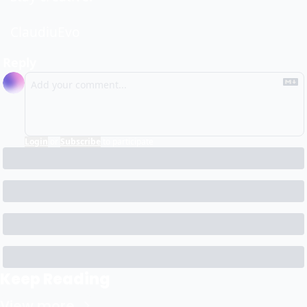
ClaudiuEvo
Reply
Login
or
Subscribe
to participate
Keep Reading
View more