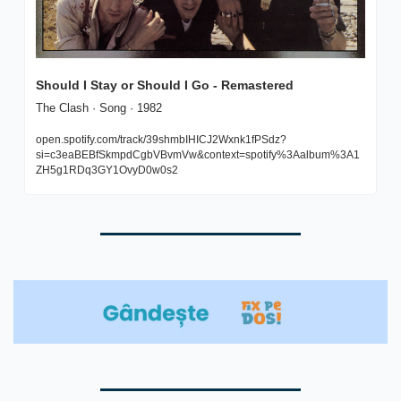
Should I Stay or Should I Go - Remastered
The Clash · Song · 1982
open.spotify.com/track/39shmbIHICJ2Wxnk1fPSdz?
si=c3eaBEBfSkmpdCgbVBvmVw&context=spotify%3Aalbum%3A1
ZH5g1RDq3GY1OvyD0w0s2