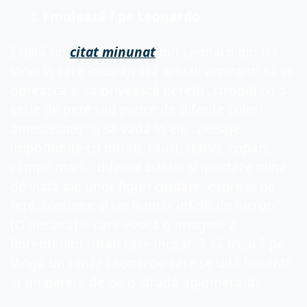
Emulează-l pe Leonardo
Există un 
citat minunat
 din Leonard din Da 
Vinci în care încurajează artiștii aspiranți să se 
oprească și să privească pereții „stropiți cu o 
serie de pete sau pietre de diferite culori 
amestecate” și să vadă în ele „peisaje 
împodobite cu munți, râuri, stânci, copaci, 
câmpii mari... diferite bătălii și ipostaze pline 
de viață ale unor figuri ciudate, expresii pe 
fețe, costume și un număr infinit de lucruri”. 
(O declarație care evocă o imagine a 
florentinilor iritați care încearcă să treacă pe 
lângă un tânăr Leonardo care se uită hotărât 
la un perete de pe o stradă aglomerată).