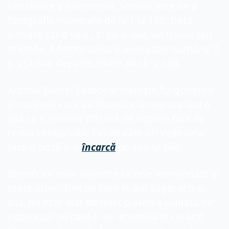
vânătoare a numerelor. Sarcina este de a 
fotografia numerele de la 1 la 100. Data 
viitoare când vezi „1” pe o ușă, un tricou sau 
oriunde, îl fotografiezi și apoi cauți numărul 2 
și așa mai departe, toate până la 100.
Artistul Daniel Eatock urmărește furgonetele 
și mașinile care au înlocuite un panou sau o 
ușă cu o culoare diferită de vopsea față de 
restul vehiculului. Ori de câte ori vede una, 
face o poză și o 
încarcă
 pe site-ul său.
Beneficiul unor proiecte ca cele menționate și 
toate activitățile pe care le-am sugerat mai 
sus, nu este atât de mult o arhiva ciudată de 
observații pe care o vei acumula în curând 