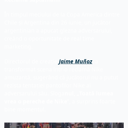
În timpul meciului de la Copa America dintre 
Chile și Argentina din 26 iunie, un jucător 
argentinian a apucat glezna adversarului, 
creând o oportunitate de real time 
marketing.
Directorul de creație 
Jaime Muñoz
, a 
transformat scena într-o reclamă Nike 
amuzantă, sugerând că jucătorul nu a putut 
rezista tentației pantofilor Nike ai 
adversarului său. Sloga
nul, „Toată lumea 
vrea o pereche de Nike
”, a surprins foarte 
bine momentul.