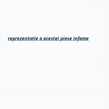
anumită justificare: el dă instrucțiuni 
orchestrei să nu cânte timp de 4 minute și 33 
de secunde. Dar ceea ce criticii lui Cage nu au 
reușit să înțeleagă a fost punctul de vedere 
pe care compozitorul l-a oferit. Dacă asiști la 
o 
reprezentație a acestei piese infame
, nu 
auzi tăcerea, pentru că tăcerea adevărată nu 
există. În schimb, auzi sunetul îndepărtat al 
traficului din afara auditoriului, scârțâitul 
scândurilor de podea, o tuse de la un 
spectator, zumzetul aerului condiționat etc. 
Ceea ce spunea John Cage este că tot sunetul 
este muzică.
Așadar, de ce să nu ai propria performanță de 
4’33”? Găsește-ți o bancă sau un loc unde să 