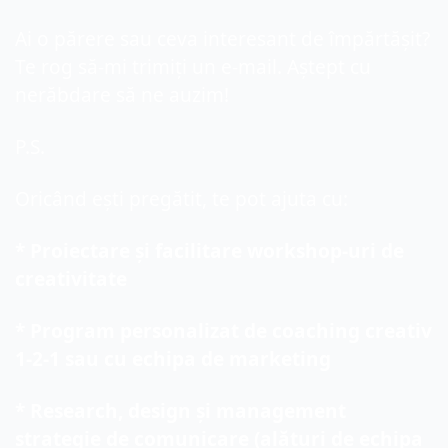
Ai o părere sau ceva interesant de împărtășit? 
Te rog să-mi trimiți un e-mail. Aștept cu 
nerăbdare să ne auzim!
P.S. 
Oricând ești pregătit, te pot ajuta cu:
* Proiectare și facilitare workshop-uri de 
creativitate
* Program personalizat de coaching creativ 
1-2-1 sau cu echipa de marketing
* Research, design și management 
strategie de comunicare (alături de echipa 