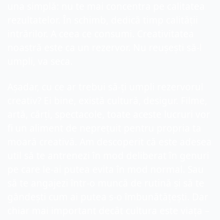
una simplă: nu te mai concentra pe calitatea 
rezultatelor. În schimb, dedică timp calității 
intrărilor. A ceea ce consumi. Creativitatea 
noastră este ca un rezervor. Nu reușești să-l 
umpli, va seca.
Așadar, cu ce ar trebui să-ți umpli rezervorul 
creativ? Ei bine, există cultură, desigur. Filme, 
artă, cărți, spectacole, toate aceste lucruri vor 
fi un aliment de neprețuit pentru propria ta 
moară creativă. Am descoperit că este adesea 
util să te antrenezi în mod deliberat în genuri 
pe care le-ai putea evita în mod normal. Sau 
să te angajezi într-o muncă de rutină și să te 
gândești cum ai putea s-o îmbunătățești. Dar 
chiar mai important decât cultura este viața – 