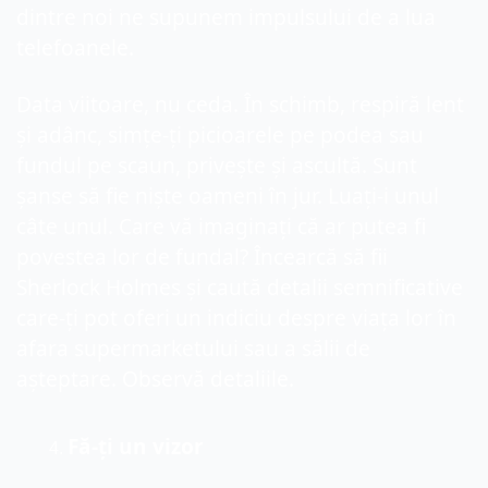
dintre noi ne supunem impulsului de a lua 
telefoanele.
Data viitoare, nu ceda. În schimb, respiră lent 
și adânc, simțe-ți picioarele pe podea sau 
fundul pe scaun, privește și ascultă. Sunt 
șanse să fie niște oameni în jur. Luați-i unul 
câte unul. Care vă imaginați că ar putea fi 
povestea lor de fundal? Încearcă să fii 
Sherlock Holmes și caută detalii semnificative 
care-ți pot oferi un indiciu despre viața lor în 
afara supermarketului sau a sălii de 
așteptare. Observă detaliile.
Fă-ți un vizor