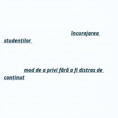
De curând, în documentările mele, am 
descoperit o călugăriță devenită artist și 
profesoară, sora Corita Kent. Am devenit fan! 
O mare parte din metodele de predare ale 
surori Corita au fost despre 
încurajarea 
studenților 
săi privească corect – ea a vorbit 
despre „un fel de a privi unde nu știi ce cauți”. 
Pentru a-i ajuta, le oferea cadre de diapozitiv 
de 35 mm goale. Corita le numea „vizoare” și 
erau un 
mod de a privi fără a fi distras de 
conținut
 sau context. Elevii erau încurajați să 
meargă într-o intersecție sau o piață 
aglomerată sau în orice loc în care se 
întâmplă multe și să se uite prin vizor, 
făcându-și timp pentru a reîncadra și izola 
diferite detalii care altfel ar trece 