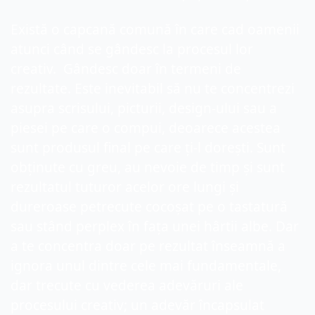
Există o capcană comună în care cad oamenii 
atunci când se gândesc la procesul lor 
creativ.  Gândesc doar în termeni de 
rezultate. Este inevitabil să nu te concentrezi 
asupra scrisului, picturii, design-ului sau a 
piesei pe care o compui, deoarece acestea 
sunt produsul final pe care ți-l dorești. Sunt 
obținute cu greu, au nevoie de timp și sunt 
rezultatul tuturor acelor ore lungi și 
dureroase petrecute cocoșat pe o tastatură 
sau stând perplex în fața unei hârtii albe. Dar 
a te concentra doar pe rezultat înseamnă a 
ignora unul dintre cele mai fundamentale, 
dar trecute cu vederea adevăruri ale 
procesului creativ; un adevăr încapsulat 