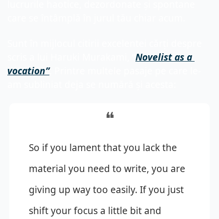
lucrurile haotice, dezordonate și spontane 
care se întâmplă în jurul tău chiar acum.
Sunt în mijlocul citirii excelentei cărți despre 
scris a lui Haruki Murakami, “
Novelist as a 
vocation”
. Printre multele pasaje pe care le-
am subliniat deja se numără și acesta:
❝
So if you lament that you lack the 
material you need to write, you are 
giving up way too easily. If you just 
shift your focus a little bit and 