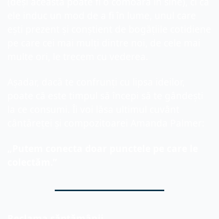
(deși aceasta poate fi o comoară în sine), ci că 
ele induc un mod de a fi în lume, unul care 
ești prezent și conștient de bogățiile cotidiene 
pe care cei mai mulți dintre noi, de cele mai 
multe ori, le trecem cu vederea.
Așadar, dacă te confrunți cu lipsa ideilor, 
poate că este timpul să începi să te gândești 
la ce consumi. Îi voi lăsa ultimul cuvânt 
cântăreței și compozitoarei Amanda Palmer:
„Putem conecta doar punctele pe care le 
colectăm.”
Reclama săptămânii