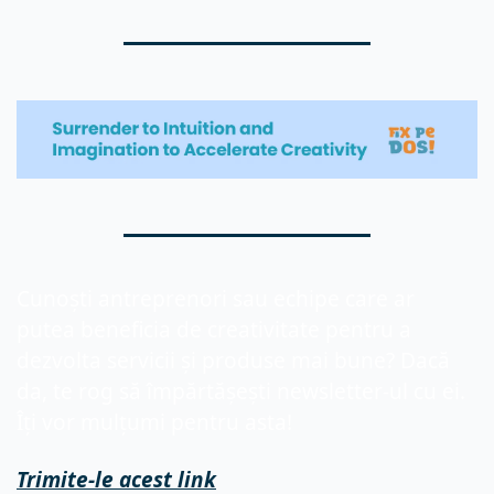
Cunoști antreprenori sau echipe care ar 
putea beneficia de creativitate pentru a 
dezvolta servicii și produse mai bune? Dacă 
da, te rog să împărtășești newsletter-ul cu ei. 
Îți vor mulțumi pentru asta!
Trimite-le acest link