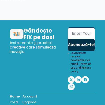
Gândește 
FIX pe dos!
Instrumente și practici 
Abonează-te!
creative care stimulează 
inovația
I consent to 
receive 
newsletters via 
email.
Terms of 
use
and
Privacy 
policy
.
Home
Account
Posts
Upgrade