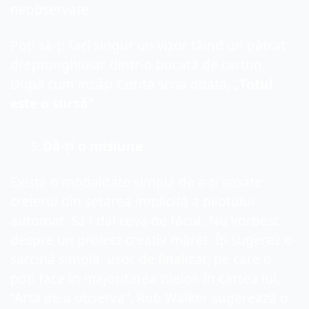
neobservate.
Poți să-ți faci singur un vizor tăind un pătrat 
dreptunghiular dintr-o bucată de carton. 
După cum însăși Corita scria odată, „
Totul 
este o sursă”
.
Dă-ți o misiune
Există o modalitate simplă de a-ți scoate 
creierul din setarea implicită a pilotului 
automat. Să-i dai ceva de făcut. Nu vorbesc 
despre un proiect creativ măreț. Îți sugerez o 
sarcină simplă, ușor de finalizat, pe care o 
poți face în majoritatea zilelor. În cartea lui, 
“Arta de a observa”, Rob Walker sugerează o 