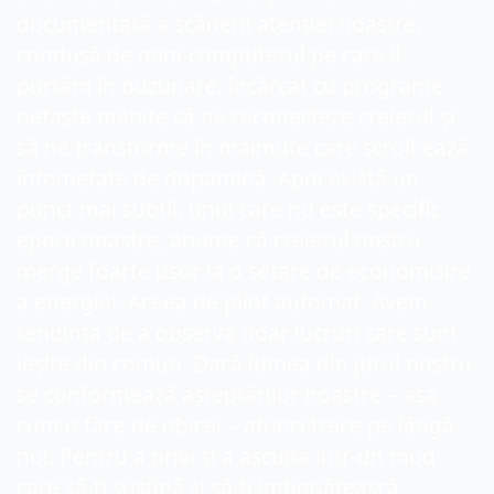
documentată a scăderii atenției noastre, 
condusă de mini-computerul pe care îl 
purtăm în buzunare, încărcat cu programe 
nefaste menite să ne reconecteze creierul și 
să ne transforme în maimuțe care scroll-ează 
înfometate de dopamină. Apoi există un 
punct mai subtil, unul care nu este specific 
epocii noastre, anume că creierul nostru 
merge foarte ușor la o setare de economisire 
a energiei. Aceea de pilot automat. Avem 
tendința de a observa doar lucruri care sunt 
ieșite din comun. Dacă lumea din jurul nostru 
se conformează așteptărilor noastre – așa 
cum o face de obicei – atunci trece pe lângă 
noi. Pentru a privi și a asculta într-un mod 
care să-ți susțină și să-ți îmbogățească 