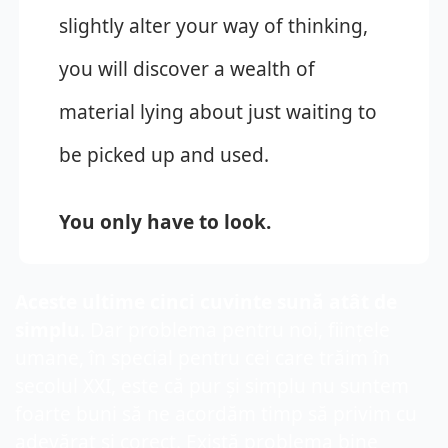
slightly alter your way of thinking, 
you will discover a wealth of 
material lying about just waiting to 
be picked up and used. 
You only have to look.
Aceste ultime cinci cuvinte sună atât de 
simplu
. Dar problema pentru noi, ființele 
umane, în special pentru cei care trăim în 
secolul XXI, este că pur și simplu nu suntem 
foarte buni să ne acordăm timp să privim cu 
adevărat și corect. Există problema bine 