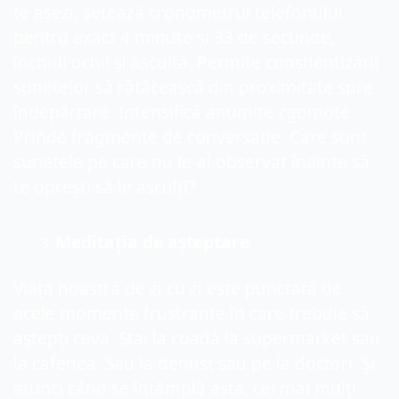
te așezi, setează cronometrul telefonului 
pentru exact 4 minute și 33 de secunde, 
închidi ochii și ascultă. Permite conștientizării 
sunetelor să rătăcească din proximitate spre 
îndepărtare. Intensifică anumite zgomote. 
Prinde fragmente de conversație. Care sunt 
sunetele pe care nu le-ai observat înainte să 
te oprești să le asculți?
Meditația de așteptare
Viața noastră de zi cu zi este punctată de 
acele momente frustrante în care trebuie să 
aștepți ceva. Stai la coadă la supermarket sau 
la cafenea. Sau la dentist sau pe la doctori. Și 
atunci când se întâmplă asta, cei mai mulți 