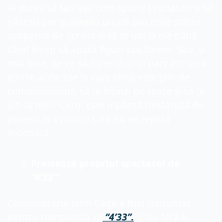
Ai putea să faci așa cum spune Leonardo și să 
găsești pur și simplu un zid sau niște stânci 
acoperite de licheni și să te uiți la ele până 
când încep să apară figuri sau forme. Sau, și 
mai bine, de ce să nu te duci în parc într-una 
dintre acele zile în care cerul este plin de 
cumulonimbus, să te întinzi pe spate și să te 
uiți la nori? Cerul este o pânză nesfârșită de 
povești în evoluție care nu se repetă 
niciodată.
Prestează propriul spectacol de 
“4’33””
Compozitorul John Cage a fost ridiculizat 
pentru compoziția sa
 “4’33”.
 Și nu fără o 