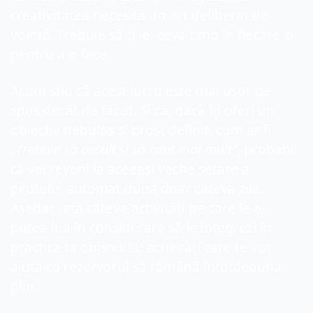
creativitatea necesită un act deliberat de 
voință. Trebuie să-ți iei ceva timp în fiecare zi 
pentru a o face.
Acum știu că acest lucru este mai ușor de 
spus decât de făcut. Și că, dacă îți oferi un 
obiectiv nebulos și prost definit, cum ar fi 
„
Trebuie să ascult și să caut mai mult”
, probabil 
că vei reveni la aceeași veche setare a 
pilotului automat după doar câteva zile. 
Așadar, iată câteva activități pe care le-ai 
putea lua în considerare să le integrezi în 
practica ta obișnuită; activități care te vor 
ajuta ca rezervorul să rămână întotdeauna 
plin.