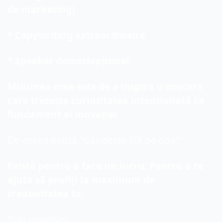
de marketing)
* Copywriting extraordinaire
* Speaker demotivațional
Misiunea mea este de a inspira o mișcare 
care trezește curiozitatea intenționată ca 
fundament al inovației.
De aceea există ”Gândește FIX pe dos!”
Există pentru a face un lucru: Pentru a te 
ajuta să profiți la maximum de 
creativitatea ta.
Stay creative!