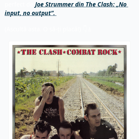
perfect de 
Joe Strummer din The Clash: „No 
input, no output”. 
(Ascultă asta. O să-ți placă!) 👇
🎸