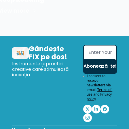
View more
Gândește 
FIX pe dos!
Instrumente și practici 
Abonează-te!
creative care stimulează 
inovația
I consent to 
receive 
newsletters via 
email.
Terms of 
use
and
Privacy 
policy
.