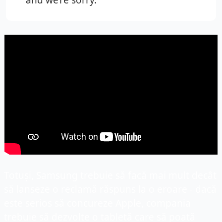
and we’re sorry.”
Totuși, Samsung trebuie să facă mai mult decât 
să lanseze o reclamă răspuns la o eroare - dacă 
este serios să concureze Apple, compania 
trebuie să dezvolte o tabletă care să poată 