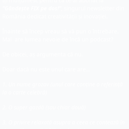
Îți mulțumesc pentru că te-ai abonat la
”Gândește FIX pe dos!”
, singurul newsletter din 
România dedicat creativității și inovației.
Înainte să încep vreau să vă pun o întrebare. 
Mai  are lumea nevoie de încă un podcast?
De obicei, aș argumenta că nu.
Doar dacă nu este unul care are...
1. Un nume grozav (unul care conține o referință 
la o carte celebră)
2. O super gazdă (sau chiar două)
3. O privire relaxată asupra a ceea ce contează în 