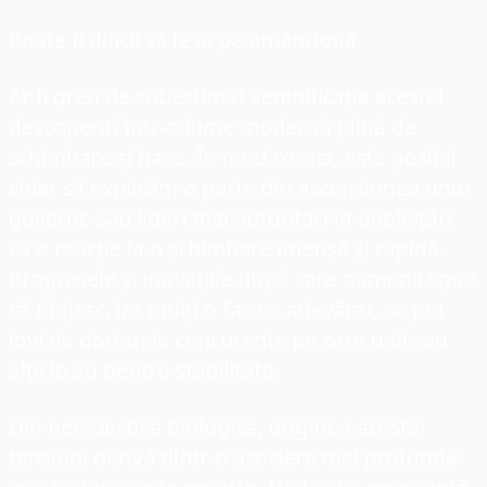
Poate fi dificil să le ai pe amândouă.
Ar fi greu de subestimat semnificația acestei 
descoperiri într-o lume modernă plină de 
schimbare și haos. În mod corect, este posibil 
chiar să explicăm o parte din ascensiunea unor 
guverne sau lideri mai autoritari în unele țări 
ca o reacție la o schimbare imensă și rapidă. 
Progresele și inovațiile după care oamenii spun 
că tânjesc, iar mulți o fac cu adevărat, se pot 
lovi de dorințele concurente pe care unii sau 
alții le au pentru stabilitate.
Din perspectivă biologică, originea acestei 
tensiuni derivă dintr-o asociere mai profundă: 