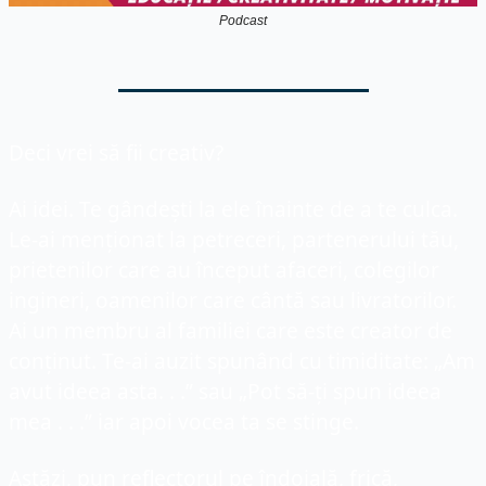
Podcast
Deci vrei să fii creativ?
Ai idei. Te gândești la ele înainte de a te culca. 
Le-ai menționat la petreceri, partenerului tău, 
prietenilor care au început afaceri, colegilor 
ingineri, oamenilor care cântă sau livratorilor. 
Ai un membru al familiei care este creator de 
conținut. Te-ai auzit spunând cu timiditate: „Am 
avut ideea asta. . .” sau „Pot să-ți spun ideea 
mea . . .” iar apoi vocea ta se stinge. 
Astăzi, pun reflectorul pe îndoială, frică, 