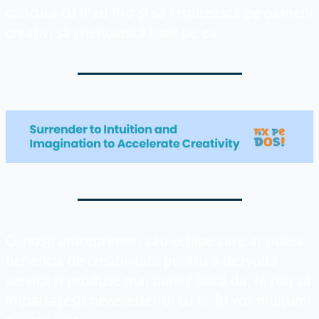
concura cu iPad Pro și să-i ispitească pe oameni 
creativi să cheltuiască bani pe ea.
Cunoști antreprenori sau echipe care ar putea 
beneficia de creativitate pentru a dezvolta 
servicii și produse mai bune? Dacă da, te rog să 
împărtășești newsletter-ul cu ei. Îți vor mulțumi 