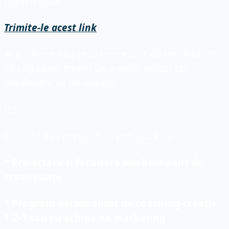
pentru asta!
Trimite-le acest link
Ai o părere sau ceva interesant de împărtășit? 
Te rog să-mi trimiți un e-mail. Aștept cu 
nerăbdare să ne auzim!
P.S. 
Oricând ești pregătit, te pot ajuta cu:
* Proiectare și facilitare workshop-uri de 
creativitate
* Program personalizat de coaching creativ 
1-2-1 sau cu echipa de marketing