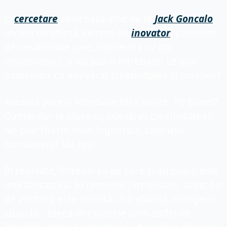
O 
cercetare
 valoroasă vine de la 
Jack Goncalo
, 
un om de știință extrem de 
inovator
, pasionat 
de creativitate care, împreună cu doi 
colaboratori, și-au pus o întrebare: Le plac 
oamenilor cu adevărat creativitatea și creativii?
Aceasta pare o întrebare fără minte. Pe bune!? 
Oamenilor le place cu adevărat creativitatea? 
Ne plac foarte mult înghețata, cățelușii, 
curcubeele? Mă lași!
În realitate, întrebarea pe care și-au pus-o este 
una fantastică. În cercurile jurnalistice, acest tip 
de anchetă este numită „întrebarea inteligent-
stupidă”. Ideea din spatele unei astfel de 