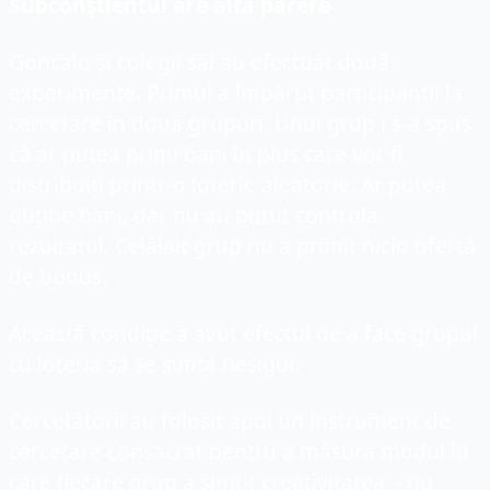
Subconștientul are altă părere
Goncalo și colegii săi au efectuat două 
experimente. Primul a împărțit participanții la 
cercetare în două grupuri. Unui grup i s-a spus 
că ar putea primi bani în plus care vor fi 
distribuiți printr-o loterie aleatorie. Ar putea 
obține bani, dar nu au putut controla 
rezultatul. Celălalt grup nu a primit nicio ofertă 
de bonus.
Această condiție a avut efectul de a face grupul 
cu loteria să se simtă nesigur.
Cercetătorii au folosit apoi un instrument de 
cercetare consacrat pentru a măsura modul în 
care fiecare grup a simțit creativitatea – nu 