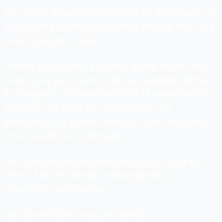
Dar ce știi despre creativitate? Ce preocupări ai 
în căutarea cuvintelor creative mari și mici? Are 
vreo legătură cu tine?
Înainte să-ți spun că știi mai multe decât crezi 
că știi și că pașii sunt mult mai accesibili decât 
îți imaginezi, trebuie mai întâi să explic bariera 
ascunsă. Mă refer aici la cuvântul cu Î, 
periculosul cu Î mare, Îndoiala. Apoi mai este 
micul cuvânt cu D-dezgust.
Da, creativitatea te poate dezgusta, dacă ești 
sincer. Este terifiantă. Induce greață și 
disconfort, ca o toxină.
Hai să verificăm ce spune știința.