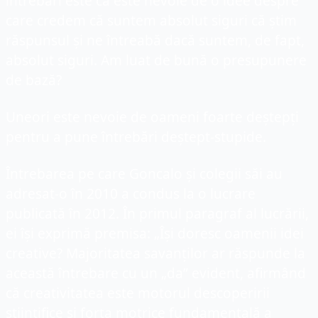
întrebări este că este nevoie de o idee despre 
care credem că suntem absolut siguri că știm 
răspunsul și ne întreabă dacă suntem, de fapt, 
absolut siguri. Am luat de bună o presupunere 
de bază?
Uneori este nevoie de oameni foarte deștepți 
pentru a pune întrebări deștept-stupide.
Întrebarea pe care Goncalo și colegii săi au 
adresat-o ​​în 2010 a condus la o lucrare 
publicată în 2012. În primul paragraf al lucrării, 
ei își exprimă premisa: „Își doresc oamenii idei 
creative? Majoritatea savanților ar răspunde la 
această întrebare cu un „da” evident, afirmând 
că creativitatea este motorul descoperirii 
științifice și forța motrice fundamentală a 