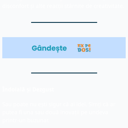
disconfort și alte reacții stârnite de creativitate.
Îndoială și Dezgust
Sau poate nu ești sigur că ai idei. Simți că ar 
putea fi una sau două inovații pe undeva 
printr-un buzunar.