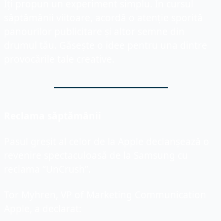
Îți propun un experiment simplu. În cursul 
săptămânii viitoare, acordă o atenție sporită 
panourilor publicitare și altor semne din 
drumul tău. Găsește o idee pentru una dintre 
provocările tale creative.
Reclama săptămânii
Pasul greșit al celor de la Apple declanșează o 
revenire spectaculoasă de la Samsung cu 
reclama “UnCrush”. 
Tor Myhren, VP of Marketing Communication 
Apple, a declarat: 