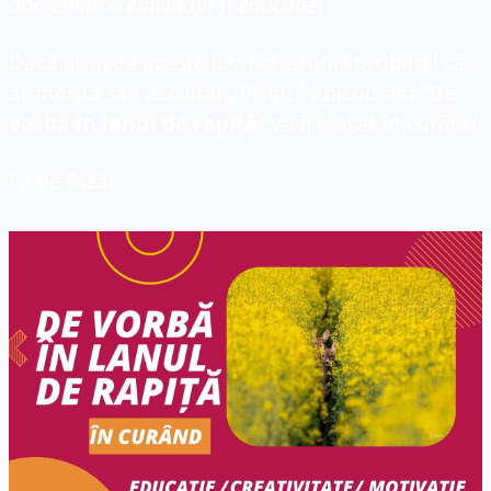
domeniile creativității și educației
Dacă ar avea aceste lucruri, atunci probabil că 
ar merita să-l ascultați. Primul episod din “
De 
vorbă în lanul de rapiță
” va fi lansat în curând.
Fii pe fază!