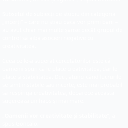
Subsetul de subiecți de studiu din categoria 
„incerți” – care nu știau dacă vor primi bani – 
au avut chiar mai multe șanse decât grupul de 
control să aibă asocieri negative cu 
creativitatea.
Ceea ce le-a sugerat cercetătorilor este că 
oamenii spun că le place creativitatea, dar le 
place și stabilitatea. Deci, atunci când lucrurile 
se simt instabile sau incerte, este mai probabil 
să respingă creativitatea, deoarece aceasta 
sugerează un haos și mai mare.
„
Oamenii vor creativitate și stabilitate
”, a 
spus Goncalo.