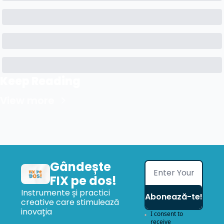
Keep Reading
View more
Gândește 
FIX pe dos!
Instrumente și practici 
Abonează-te!
creative care stimulează 
inovația
I consent to 
receive 