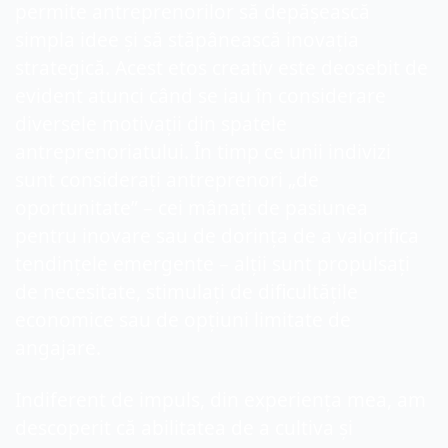
permite antreprenorilor să depășească 
simpla idee și să stăpânească inovația 
strategică. Acest etos creativ este deosebit de 
evident atunci când se iau în considerare 
diversele motivații din spatele 
antreprenoriatului. În timp ce unii indivizi 
sunt considerați antreprenori „de 
oportunitate” – cei mânați de pasiunea 
pentru inovare sau de dorința de a valorifica 
tendințele emergente – alții sunt propulsați 
de necesitate, stimulați de dificultățile 
economice sau de opțiuni limitate de 
angajare.
Indiferent de impuls, din experiența mea, am 
descoperit că abilitatea de a cultiva și 