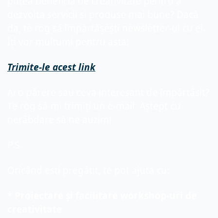
putea beneficia de creativitate pentru a 
dezvolta servicii și produse mai bune? Dacă 
da, te rog să împărtășești newsletter-ul cu ei. 
Îți vor mulțumi pentru asta!
Trimite-le acest link
Ai o părere sau ceva interesant de împărtășit? 
Te rog să-mi trimiți un e-mail. Aștept cu 
nerăbdare să ne auzim!
P.S. 
Oricând ești pregătit, te pot ajuta cu:
* Proiectare și facilitare workshop-uri de 
creativitate