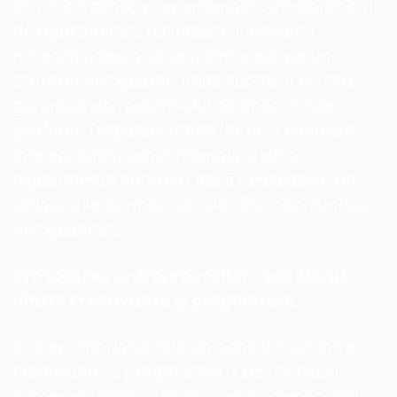
de recompense proporționale. Antreprenorii 
de oportunitate recunosc că inovarea 
necesită adesea să se aventureze pe un 
teritoriu neexplorat, unde succesul nu este 
garantat, dar potențialul de impact este 
profund. Disponibilitatea lor de a contesta 
înțelepciunea convențională și de a 
experimenta abordări noi îi deosebește de 
ceilalți și le permite să valorifice oportunități 
neexploatate.
Provocarea antreprenorilor - echilibrul 
dintre creativitate și pragmatism
Antreprenoriatul este un dans delicat între 
creativitate și pragmatism. Cred că cheia 
succesului este să înveți cum să armonizezi 