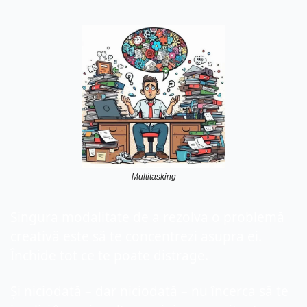
Multitasking
Singura modalitate de a rezolva o problemă 
creativă este să te concentrezi asupra ei. 
Închide tot ce te poate distrage. 
Și niciodată – dar niciodată – nu încerca să te 