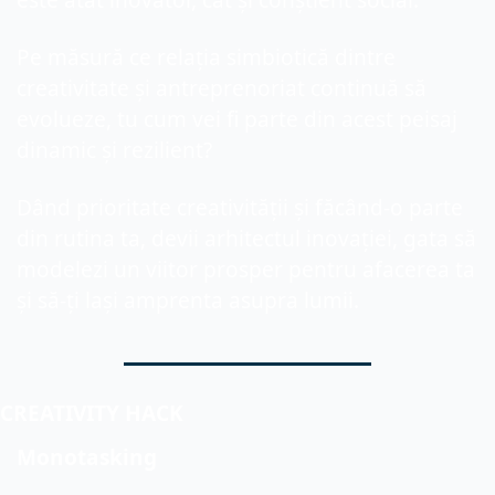
este atât inovator, cât și conștient social.
Pe măsură ce relația simbiotică dintre 
creativitate și antreprenoriat continuă să 
evolueze, tu cum vei fi parte din acest peisaj 
dinamic și rezilient?
Dând prioritate creativității și făcând-o parte 
din rutina ta, devii arhitectul inovației, gata să 
modelezi un viitor prosper pentru afacerea ta 
și să-ți lași amprenta asupra lumii.
CREATIVITY HACK
Monotasking