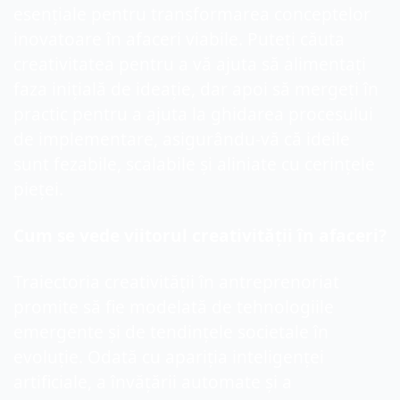
esențiale pentru transformarea conceptelor 
inovatoare în afaceri viabile. Puteți căuta 
creativitatea pentru a vă ajuta să alimentați 
faza inițială de ideație, dar apoi să mergeți în 
practic pentru a ajuta la ghidarea procesului 
de implementare, asigurându-vă că ideile 
sunt fezabile, scalabile și aliniate cu cerințele 
pieței.
Cum se vede viitorul creativității în afaceri?
Traiectoria creativității în antreprenoriat 
promite să fie modelată de tehnologiile 
emergente și de tendințele societale în 
evoluție. Odată cu apariția inteligenței 
artificiale, a învățării automate și a 