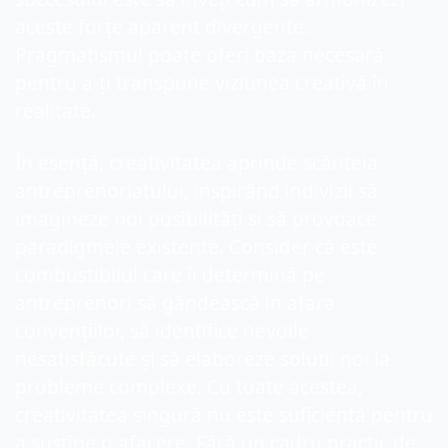
aceste forțe aparent divergente. 
Pragmatismul poate oferi baza necesară 
pentru a-ți transpune viziunea creativă în 
realitate.
În esență, creativitatea aprinde scânteia 
antreprenoriatului, inspirând indivizii să 
imagineze noi posibilități și să provoace 
paradigmele existente. Consider că este 
combustibilul care îi determină pe 
antreprenori să gândească în afara 
convențiilor, să identifice nevoile 
nesatisfăcute și să elaboreze soluții noi la 
probleme complexe. Cu toate acestea, 
creativitatea singură nu este suficientă pentru 
a susține o afacere. Fără un cadru practic de 