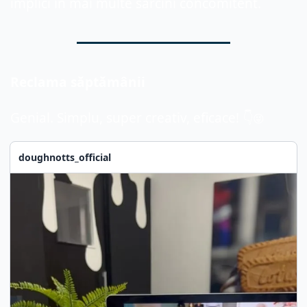
implici în mai multe sarcini concomitent.
Reclama săptămânii
Genial. Simplu, super creativ, eficace! 👇
😜
doughnotts_official