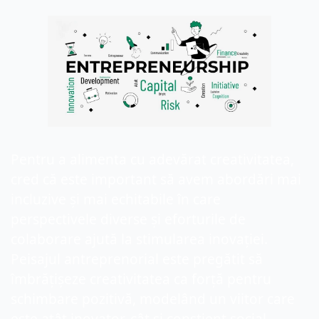
Pentru a alimenta cu adevărat creativitatea, 
cred că este important să avem abordări mai 
incluzive și mai echitabile în care 
perspectivele diverse și eforturile de 
colaborare ajută la stimularea inovației. 
Peisajul antreprenorial este pregătit să 
îmbrățișeze creativitatea ca forță pentru 
schimbare pozitivă, modelând un viitor care 