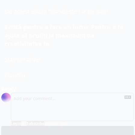
De aceea există ”Gândește FIX pe dos!”
Există pentru a face un lucru: Pentru a te 
ajuta să profiți la maximum de 
creativitatea ta.
Stay creative!
Claudiu
Reply
Login
or
Subscribe
to participate