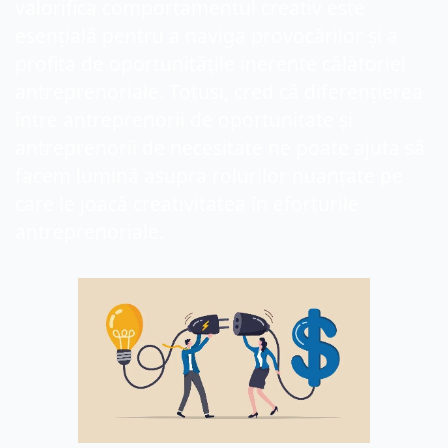
valorifica comportamentul creativ este 
esențială pentru a naviga provocărilor și a 
profita de oportunitățile inerente călătoriei 
antreprenoriale. Totuși, cred că diferențierea 
între antreprenorii de oportunitate și 
antreprenorii de necesitate ne poate ajuta să 
facem lumină asupra rolurilor nuanțate pe 
care le joacă creativitatea în eforturile 
antreprenoriale.