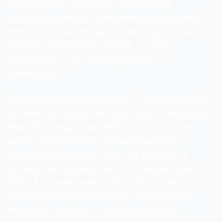
automatizării, gândirea creativă este 
pregătită pentru o transformare profundă. În 
timp ce unii se tem că aceste progrese vor 
înăbuși creativitatea umană, eu văd 
tehnologia ca pe un amplificator al 
creativității.
De asemenea, creativitatea în antreprenoriat 
va avea un impact profund asupra impactului 
afacerilor asupra societății, inclusiv cu un 
accent tot mai mare pe sustenabilitate, 
diversitate și practici etice. Pe măsură ce 
provocările globale, cum ar fi inegalitatea 
socială și guvernanța etică, vin în prim-plan, 
antreprenorii sunt chemați să-și infuzeze 
eforturile creative cu responsabilitate.