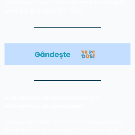
gândească creativ sunt cel mai bine pregătiți 
pentru a se adapta și a inova.
Antreprenor de oportunitate sau 
antreprenor de necesitate?
Comportamentul creativ este un catalizator 
fundamental al succesului. Este ceea ce le 