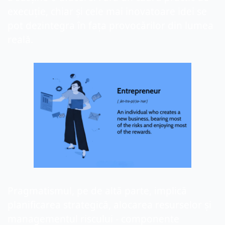
execuție, chiar și cele mai inovatoare idei se 
pot dezintegra în fața provocărilor din lumea 
reală.
Pragmatismul, pe de altă parte, implică 
planificarea strategică, alocarea resurselor și 
managementul riscului - componente 