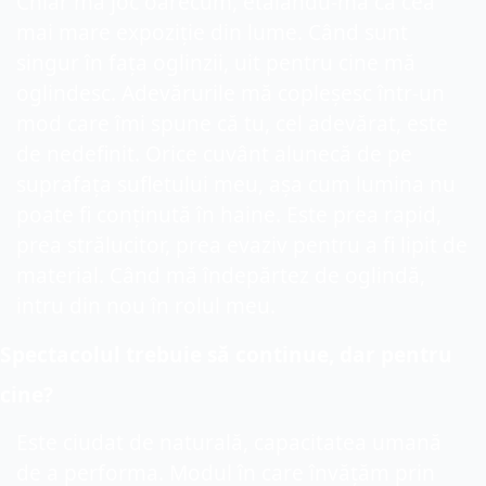
Chiar mă joc oarecum, etalându-mă ca cea 
mai mare expoziție din lume. Când sunt 
singur în fața oglinzii, uit pentru cine mă 
oglindesc. Adevărurile mă copleșesc într-un 
mod care îmi spune că tu, cel adevărat, este 
de nedefinit. Orice cuvânt alunecă de pe 
suprafața sufletului meu, așa cum lumina nu 
poate fi conținută în haine. Este prea rapid, 
prea strălucitor, prea evaziv pentru a fi lipit de 
material. Când mă îndepărtez de oglindă, 
intru din nou în rolul meu. 
Spectacolul trebuie să continue, dar pentru 
cine?
Este ciudat de naturală, capacitatea umană 
de a performa. Modul în care învățăm prin 