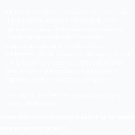
A încerca să combați paranoia este ca și cum 
ai folosi artele marțiale mixte pentru a te 
lupta cu o muscă. Unei insecte nu-i pasă de 
competențele tale în tehnica brațelor. 
Singurul act adevărat de ofensă este 
indiferența. Nu-mi pasă-dacă-mă-vezi gol. Dar 
a încerca să nu-ți pese nu o face adevărată. 
Viața devine o interpretare, o adaptare, o 
expediție pentru a susține o imagine.
Lasă-mă să te întreb ceva: 
dacă te porți gol, 
ești cu adevărat gol?
Poate adevărata expresie creativă să fie lipsită 
de spectacol cu public?