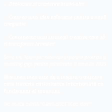
 Deblocare și creșterea brand-ului
🍊
 Crearea unei idee valoroase pentru o nouă 
🍊
campanie
 Conceperea unei strategii creative care să-
🍊
ți transforme brand-ul
Scrie-mi! Acum fac calendarul pentru proiecte și 
speaking gigs pentru primăvara și vara lui 2025.
Misiunea mea este de a inspira o mișcare 
care trezește curiozitatea intenționată ca 
fundament al inovației.
De aceea există ”Gândește FIX pe dos!”