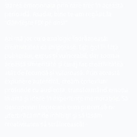
starea emoționala prin care trec în această 
perioadă. Așadar, bine te-am regăsit la 
“Gândește FIX pe dos!” 
Azi mă joc cu o analogie îndrăzneață: 
creativitatea ca striptease. Ești gol în fața 
publicului, expus și vulnerabil, dar tocmai 
această sinceritate și curaj fac creativitatea 
atât de fecundă și valoroasă. Prin această 
expunere autentică, creăm conexiuni 
profunde cu audiența, transformând emoția 
în artă și ideile în experiențe memorabile. Să 
descoperim împreună cum putem să ne 
„dezbrăcăm” de inhibiții și să lăsăm 
creativitatea să strălucească! 
✨