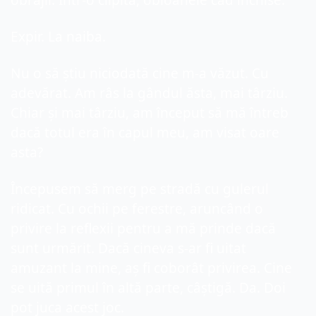
obrajii. Într-o clipită, obloanele cad închise.
Expir. La naiba.
Nu o să știu niciodată cine m-a văzut. Cu 
adevărat. Am râs la gândul ăsta, mai târziu. 
Chiar și mai târziu, am început să mă întreb 
dacă totul era în capul meu, am visat oare 
asta?
Începusem să merg pe stradă cu gulerul 
ridicat. Cu ochii pe ferestre, aruncând o 
privire la reflexii pentru a mă prinde dacă 
sunt urmărit. Dacă cineva s-ar fi uitat 
amuzant la mine, aș fi coborât privirea. Cine 
se uită primul în altă parte, câștigă. Da. Doi 
pot juca acest joc.