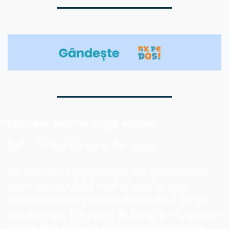
Te privesc, pare să strige eterul.
Gol — în fața ferestrei din spate.
Nu știu cine. Nu știu unde. Dar sentimentul 
este inconfundabil. Acel al șaselea simț 
nemenționat își pârlește arsura de-a lungul 
gâtului meu. O înroșire fierbinte îmi înroșește 