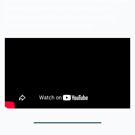
Brandul face publicitate în Super Bowl de mai 
bine de un deceniu cu reclame sigure și 
simple, așa că salut curajul de a schimba 
lucrurile într-un mod neașteptat.