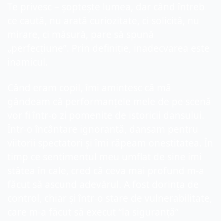
Te privesc – șoptește lumea, dar când întreb 
ce caută, nu arată curiozitate, ci solicită, nu 
mirare, ci măsură, pare să spună 
„perfecțiune”. Prin definiție, inadecvarea este 
inamicul.
Când eram copil, îmi amintesc că mă 
gândeam că performanțele mele de pe scenă 
vor fi într-o zi pomenite de istoricii dansului. 
Într-o încântare ignorantă, dansam pentru 
viitorii spectatori și îmi răpeam onestitatea. În 
timp ce sentimentul meu umflat de sine imi 
stătea în cale, cred că ceva mai profund m-a 
făcut să ascund adevărul. A fost dorința de 
control, chiar și într-o stare de vulnerabilitate, 
care m-a făcut să execut “la siguranță” 