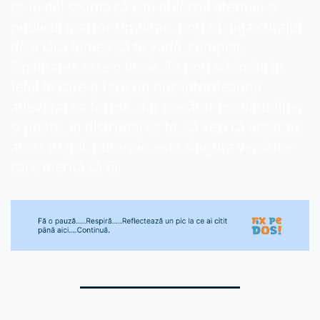
ce îți dai seama că ești obiectul atenției și 
publicul martor simultan, poți câștiga curajul 
de a lăsa lumea să te vadă, complet. 
Finalitatea este o iluzie. Te poți schimba în 
felul în care o face un nor, întotdeauna 
adevărat ca formă, dar trecător în solitudine, 
și poate, în distrugerea ta, să vezi că acest tu, 
acest tu gol, puternic, este singura versiune 
care merită să fii.