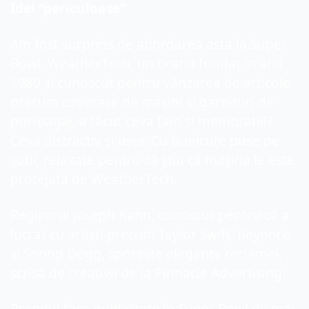
Idei “periculoase”
Am fost surprins de abordarea asta la Super 
Bowl. WeatherTech, un brand fondat în anii 
1980 și cunoscut pentru vânzarea de articole 
precum covorașe de mașini și garnituri de 
portbagaj, a făcut ceva fain si memorabil? 
Ceva distractiv și ușor. Cu bunicuțe puse pe 
șotii, relaxate pentru că știu că mașina le este 
protejată de WeatherTech.
Regizorul Joseph Kahn, cunoscut pentru că a 
lucrat cu artiști precum Taylor Swift, Beyoncé 
și Snoop Dogg, sporește eleganța reclamei, 
scrisă de creativii de la Pinnacle Advertising.