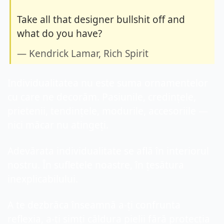
Take all that designer bullshit off and 
what do you have?
— Kendrick Lamar, Rich Spirit
Individualitatea nu este suma ornamentelor 
cu care ne decorăm. Pasiunile, credințele, 
prietenii, tendințele, modurile, accesoriile — 
nici măcar nu atingeți.
Adevărata individualitate se află în interiorul 
nostru. În sufletele noastre, în țesătura 
inexplicabilului.
A te dezbrăca înseamnă a-ți confrunta 
reflexia, a-ți simți căldura pielii fără protecția 