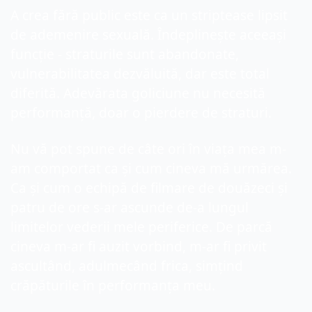
A crea fără public este ca un striptease lipsit 
de ademenire sexuală. Îndeplinește aceeași 
funcție - straturile sunt abandonate, 
vulnerabilitatea dezvăluită, dar este total 
diferită. Adevărata goliciune nu necesită 
performanță, doar o pierdere de straturi.
Nu vă pot spune de câte ori în viața mea m-
am comportat ca și cum cineva mă urmărea. 
Ca și cum o echipă de filmare de douăzeci și 
patru de ore s-ar ascunde de-a lungul 
limitelor vederii mele periferice. De parcă 
cineva m-ar fi auzit vorbind, m-ar fi privit 
ascultând, adulmecând frica, simțind 
crăpăturile în performanța meu.