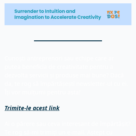
Cunoști antreprenori sau echipe care ar 
putea beneficia de creativitate pentru a 
dezvolta servicii și produse mai bune? Dacă 
da, te rog să împărtășești newsletter-ul cu ei. 
Îți vor mulțumi pentru asta!
Trimite-le acest link
Ai o părere sau ceva interesant de împărtășit? 
Te rog să-mi trimiți un e-mail. Aștept cu 