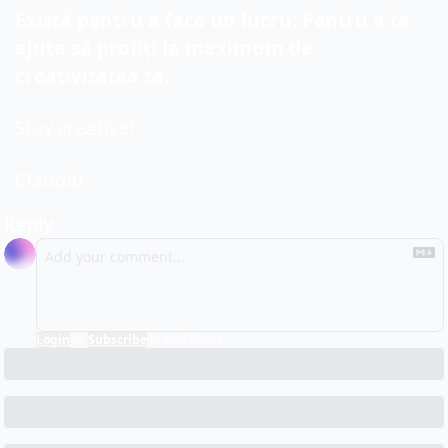
Există pentru a face un lucru: Pentru a te 
ajuta să profiți la maximum de 
creativitatea ta.
Stay creative!
Claudiu
Reply
Login
or
Subscribe
to participate