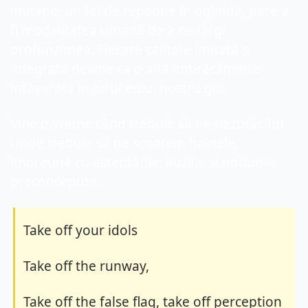
imitație, un fel de repetiție în oglindă, pare a 
fi modalitatea umană de a ne lărgi 
profunzimea. Fiecare calitate imitată și 
integrată devine ca o altă îmbrăcăminte 
înfășurată în jurul eului nostru gol.
Vine o vreme când trebuie să ne dezbrăcăm. 
Unde trebuie să ne scoatem hainele, 
împreună cu așteptările, iluziile și noțiunile 
preconcepute.
Take off your idols
Take off the runway,
Take off the false flag, take off perception