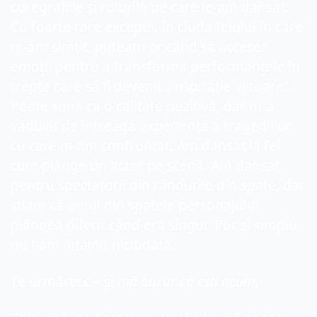
coregrafiile și rolurile pe care le-am dansat. 
Cu foarte rare excepții. În ciuda felului în care 
m-am simțit, puteam oricând să accesez 
emoții pentru a transforma performanțele în 
trepte care să fi devenit „inspirație viitoare”. 
Poate suna ca o calitate pozitivă, dar m-a 
văduvit de întreaga experiență a tragediilor 
cu care m-am confruntat. Am dansat la fel 
cum plânge un actor pe scenă. Am dansat 
pentru spectatorii din rândurile din spate, dar 
știam că omul din spatele personajului 
plângea diferit când era singur. Pur și simplu 
nu l-am întâlnit niciodată.
Te urmăresc – și 
mă bucur că ești acum.