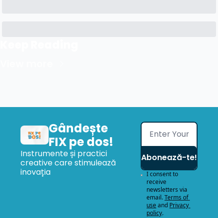
Keep Reading
View more
Gândește 
FIX pe dos!
Instrumente și practici 
Abonează-te!
creative care stimulează 
inovația
I consent to 
receive 
newsletters via 
email.
Terms of 
use
and
Privacy 
policy
.