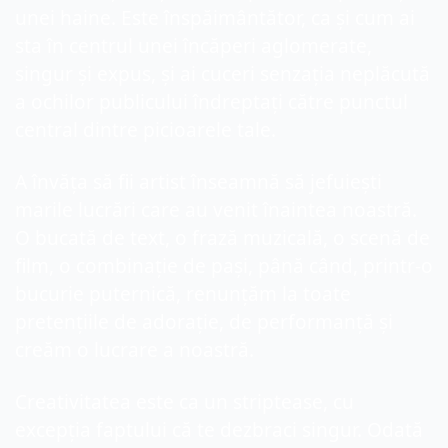
unei haine. Este înspăimântător, ca și cum ai 
sta în centrul unei încăperi aglomerate, 
singur și expus, și ai cuceri senzația neplăcută 
a ochilor publicului îndreptați către punctul 
central dintre picioarele tale.
A învăța să fii artist înseamnă să jefuiești 
marile lucrări care au venit înaintea noastră. 
O bucată de text, o frază muzicală, o scenă de 
film, o combinație de pași, până când, printr-o 
bucurie puternică, renunțăm la toate 
pretențiile de adorație, de performanță și 
creăm o lucrare a noastră.
Creativitatea este ca un striptease, cu 
excepția faptului că te dezbraci singur. Odată 