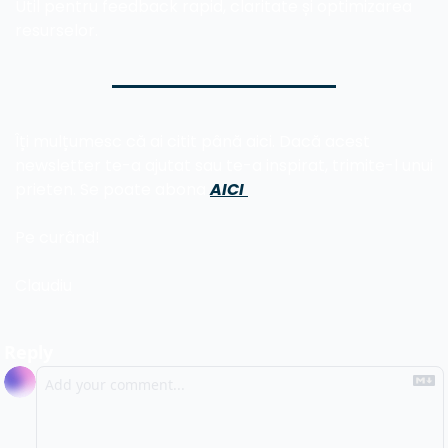
Util pentru feedback rapid, claritate și optimizarea 
resurselor.
Îți mulțumesc că ai citit până aici. Dacă acest 
newsletter te-a ajutat sau te-a inspirat, trimite-l unui 
prieten. Se poate abona 
AICI 
Pe curând!
Claudiu
Reply