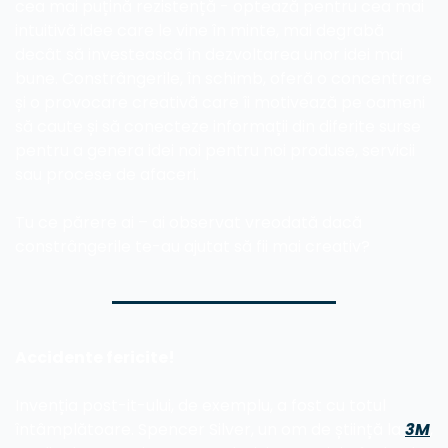
cea mai puțină rezistență - optează pentru cea mai 
intuitivă idee care le vine în minte, mai degrabă 
decât să investească în dezvoltarea unor idei mai 
bune. Constrângerile, în schimb, oferă o concentrare 
și o provocare creativă care îi motivează pe oameni 
să caute și să conecteze informații din diferite surse 
pentru a genera idei noi pentru noi produse, servicii 
sau procese de afaceri.
Tu ce părere ai – ai observat vreodată dacă 
constrângerile te-au ajutat să fii mai creativ? 
Accidente fericite!
Invenția post-it-ului, de exemplu, a fost cu totul 
întâmplătoare. Spencer Silver, un om de știință la 
3M
, 