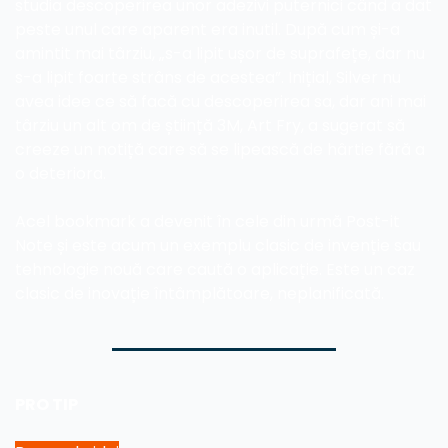
studia descoperirea unor adezivi puternici când a dat 
peste unul care aparent era inutil. După cum și-a 
amintit mai târziu, „s-a lipit ușor de suprafețe, dar nu 
s-a lipit foarte strâns de acestea”. Inițial, Silver nu 
avea idee ce să facă cu descoperirea sa, dar ani mai 
târziu un alt om de știință 3M, Art Fry, a sugerat să 
creeze un notiță care să se lipească de hârtie fără a 
o deteriora.
Acel bookmark a devenit în cele din urmă Post-it 
Note și este acum un exemplu clasic de invenție sau 
tehnologie nouă care caută o aplicație. Este un caz 
clasic de inovație întâmplătoare, neplanificată.
PRO TIP