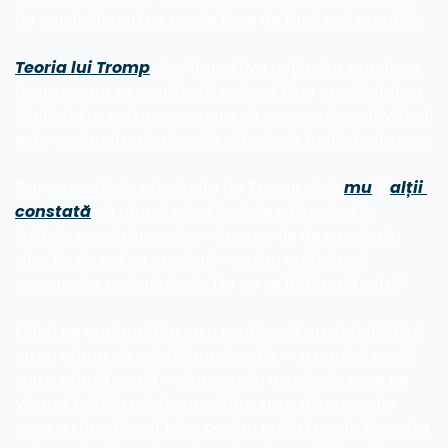
de constrângeri ne poate face de fapt mai creativi. 
Teoria lui Tromp
 vine împotriva noțiunilor populare 
despre cum se manifestă cel mai bine creativitatea. 
Mulți dintre noi presupunem că procesul creativ ideal 
este nestructurat, deschis și lipsit de limitări externe.
Dar cercetările efectuate de Tromp și de 
mu
lți 
alții 
constată
 că atunci când trebuie să lucrăm în 
limitele constrângerilor – impuse fie de sarcina în 
sine, fie de noi ca creatori – venim cu idei mai 
proaspete, mai originale. De ce se întâmplă asta?
Când ne confruntăm cu o problemă prost definită și 
cu un câmp de soluții larg deschis — o pagină goală 
sau o pânză goală — ajungem la asocierile care ne 
vin mai întâi în minte; gravităm spre răspunsurile 
care au funcționat bine pentru noi în trecut. Aceasta 