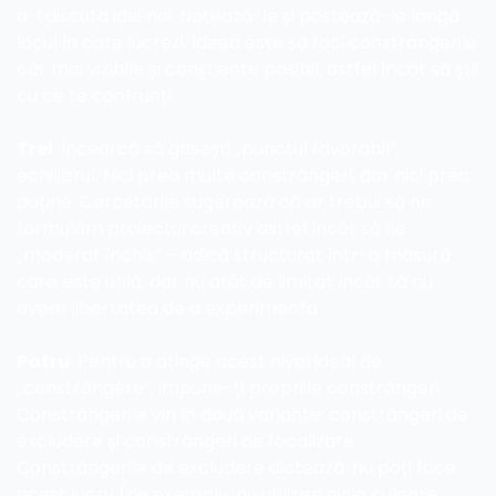
a-i discuta idei noi. Notează-le și postează-le lângă 
locul în care lucrezi. Ideea este să faci constrângerile 
cât mai vizibile și conștiente posibil, astfel încât să știi 
cu ce te confrunți.
Trei
: Încearcă să găsești „punctul favorabil”, 
echilibrul. Nici prea multe constrângeri, dar nici prea 
puține. Cercetările sugerează că ar trebui să ne 
formulăm proiectul creativ astfel încât să fie 
„moderat închis” – adică structurat într-o măsură 
care este utilă, dar nu atât de limitat încât să nu 
avem libertatea de a experimenta.
Patru
: Pentru a atinge acest nivel ideal de 
„constrângere”, impune-ți propriile constrângeri. 
Constrângerile vin în două variante: constrângeri de 
excludere și constrângeri de focalizare. 
Constrângerile de excludere dictează: nu poți face 
acest lucru (de exemplu, nu utilizezi nicio culoare, 