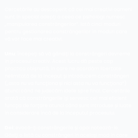
Cercetările au descoperit că cei mai creativi oameni 
sunt în special adepți a ceea ce psihologii numesc 
„manipularea constrângerilor”. Iată cinci moduri 
pentru gestionarea constrângerilor în moduri care 
vă vor face mai creativi:
Unu
: Începeți să vă gândiți la constrângeri devreme 
în procesul creativ. Acest lucru dă peste cap 
practica obișnuită, în care ne acordăm libertate 
nelimitată de la început și introducem constrângeri 
(„asta nu va funcționa și nici asta nu va funcționa”) 
atunci când ne judecăm ideile spre final. Cercetările 
arată că constrângerile își servesc cel mai eficient 
funcția de forțare atunci când sunt introduse și luate 
în considerare încă de la începutul procesului.
Doi: 
evocă-ți constrângerile și apoi notează-le. 
Găsiți o listă cu constrângeri în același mod în care 