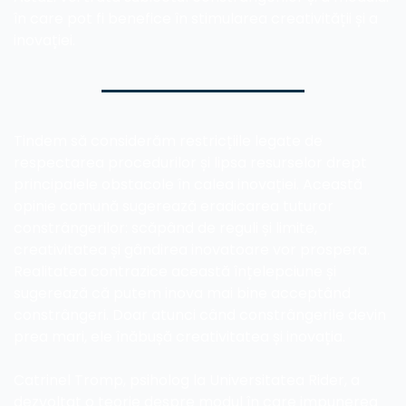
în care pot fi benefice în stimularea creativității și a 
inovației.
Tindem să considerăm restricțiile legate de 
respectarea procedurilor și lipsa resurselor drept 
principalele obstacole în calea inovației. Această 
opinie comună sugerează eradicarea tuturor 
constrângerilor: scăpând de reguli și limite, 
creativitatea și gândirea inovatoare vor prospera. 
Realitatea contrazice această înțelepciune și 
sugerează că putem inova mai bine acceptând 
constrângeri. Doar atunci când constrângerile devin 
prea mari, ele înăbușă creativitatea și inovația.
Catrinel Tromp, psiholog la Universitatea Rider, a 
dezvoltat o teorie despre modul în care impunerea 