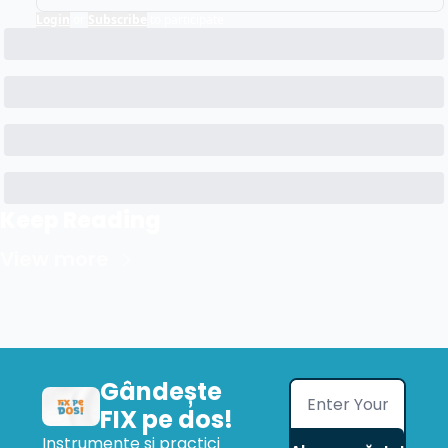
Login
or
Subscribe
to participate
Keep Reading
View more
Gândește 
FIX pe dos!
Instrumente și practici 