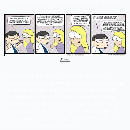
este o rețetă pentru clișee și reformulări familiare.
Sursa
Constrângerile forțează: ne fac să privim mai 
departe, către soluții care să satisfacă un anumit set 
de cerințe. Domeniile în care căutăm acele soluții 
sunt mai puține ca număr și, prin urmare, căutăm 
acele domenii mai profund. Atingem cunoștințele 
care au rămas nefolosite anterior; reorganizăm și 
restructurăm aceste cunoștințe; venim cu noi 
asocieri și conexiuni ingenioase.