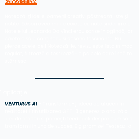
Banca de idei
Notează-ți ideile: oamenii creativi păstrează liste și 
notițe. Edison avea mii de caiete cu note și idei în ele. 
Notele lui Leonardo Da Vinci erau scrise în oglindă, iar 
caietele sale conțineau și desene fascinante. Nu 
pierde acele idei! Notează-le, revizuiește lista în mod 
regulat, filtrează și testrează-le pe cele care încă te 
stârnesc.
1 aplicație
VENTURUS AI
 - Transformă-ți ideea de afaceri în 
realitate! Prin utilizarea GPT-3 generezi o analiză a 
ideii de afaceri și primești feedback despre cum să o 
transformi în una de succes. Big promise! Testeaz-o!