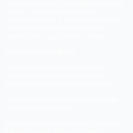
incertitudinii poate fi îmbunătățită în diferite 
moduri. Primul pas este evident să-i 
acceptăm existența și cât de fundamentală 
este pentru procesul creativ. Rezistă 
impulsului de a găsi imediat o soluție.
Concluzie: Flux vs. Blocat
Ceea ce ne ține blocați este gândirea 
excesivă, conformându-ne așteptărilor 
societății și temându-ne de incertitudine.
Cu toate acestea, trăim într-o perioadă de 
schimbări fără precedent.
După cum a remarcat Seth Godin, „AI este cea 
mai mare invenție de la electricitate și o 