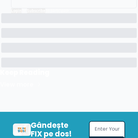
Login
or
Subscribe
to participate
Keep Reading
View more
Gândește 
FIX pe dos!