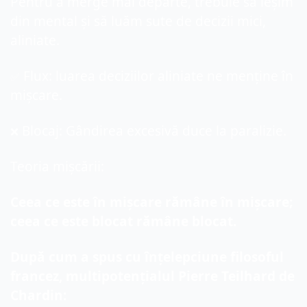
Pentru a merge mai departe, trebuie să ieșim 
din mental și să luăm sute de decizii mici, 
aliniate.
 Flux: luarea deciziilor aliniate ne menține în 
✅
mișcare.
 Blocaj: Gândirea excesivă duce la paralizie.
❌
Teoria mișcării:
Ceea ce este în mișcare rămâne în mișcare; 
ceea ce este blocat rămâne blocat.
După cum a spus cu înțelepciune filosoful 
francez, multipotențialul Pierre Teilhard de 
Chardin: