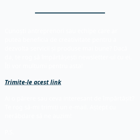
Cunoști antreprenori sau echipe care ar 
putea beneficia de creativitate pentru a 
dezvolta servicii și produse mai bune? Dacă 
da, te rog să împărtășești newsletter-ul cu ei. 
Îți vor mulțumi pentru asta!
Trimite-le acest link
Ai o părere sau ceva interesant de împărtășit? 
Te rog să-mi trimiți un e-mail. Aștept cu 
nerăbdare să ne auzim!
P.S. 