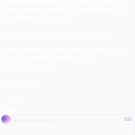
Misiunea mea este de a inspira o mișcare 
care trezește curiozitatea intenționată ca 
fundament al inovației.
De aceea există ”Gândește FIX pe dos!”
Există pentru a face un lucru: Pentru a te 
ajuta să profiți la maximum de 
creativitatea ta.
Stay creative!
Claudiu
Reply