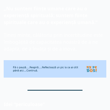
„Nu suntem ființe umane care au o 
experiență spirituală; suntem ființe 
spirituale care au o experiență umană.”
Țineți minte, călătoria prin incertitudine este 
îmbogățită de capacitatea noastră de a ne 
adapta, de a învăța și de a inova.
Idei “periculoase”