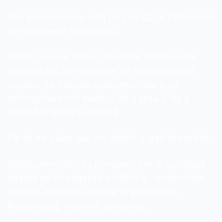
Dar acel scenariu este pe cale să se răstoarne! 
AI înlocuiește specialiștii.
Urăsc ceea ce face în anumite domenii ale 
creativității, dar depinde de noi, inovatorii 
creativi, să folosim instrumentele și să 
reimaginam noi moduri de a crea și de a 
valorifica munca noastră.
Fie că ne place sau nu, duhul a ieșit din sticlă.
Multipotențialul va prospera într-o societate 
bazată pe inteligență artificială - creativitate 
umană, empatie, cariere în portofoliu, 
freelancing, creatori, artiști etc.