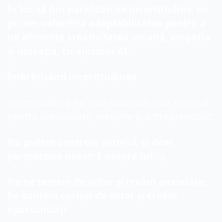
În loc să fim paralizați de incertitudine, ne 
putem valorifica adaptabilitatea pentru a 
ne alimenta creativitatea umană, empatia 
și inovația, cu ajutorul AI.
Îmbrățișând incertitudinea
Incertitudinea nu este inamicul; este esențial 
pentru creativitate, creștere și antreprenoriat.
Nu putem controla viitorul, ci doar 
perspectiva noastră asupra lui. 
🤔
Fie ne temem de viitor și creăm anxietate, 
fie suntem curioși de viitor și creăm 
oportunități.