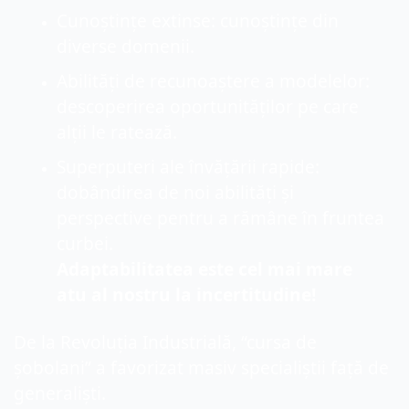
Cunoștințe extinse: cunoștințe din 
diverse domenii.
Abilități de recunoaștere a modelelor: 
descoperirea oportunităților pe care 
alții le ratează.
Superputeri ale învățării rapide: 
dobândirea de noi abilități și 
perspective pentru a rămâne în fruntea 
curbei.
Adaptabilitatea este cel mai mare 
atu al nostru la incertitudine!
De la Revoluția Industrială, “cursa de 
șobolani” a favorizat masiv specialiștii față de 
generaliști.