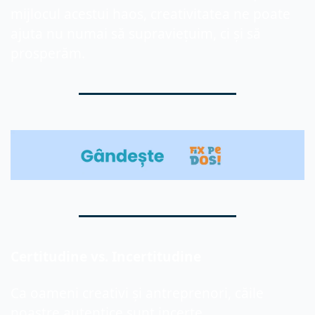
mijlocul acestui haos, creativitatea ne poate 
ajuta nu numai să supraviețuim, ci și să 
prosperăm.
Certitudine vs. Incertitudine
Ca oameni creativi și antreprenori, căile 
noastre autentice sunt incerte.