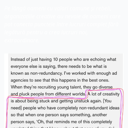
Pe lângă oameni cu valori comune și rebeli, 
organizațiile creative au nevoie de oameni care 
pot conecta punctele între lucruri complet fără 
legătură pentru a crea lucruri noi, 
extraordinare.