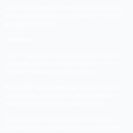
Criticii noștri interiori ne spun să ne agățăm 
de iluzia certitudinii și să respectăm normele 
și regulile societății.
Libertate
Tânjim după autonomie pentru a ne urmări 
pasiunile, dar frica de incertitudine ne ține 
adesea înrădăcinați la fața locului.
Potențialul nostru poate apărea doar în haosul 
incertitudinii, nu în evitare. Necesitatea este 
mama tuturor invențiilor, până la urmă.
Îmbrățișarea necunoscutului ne obligă să 
profităm de creativitatea noastră și să facem 