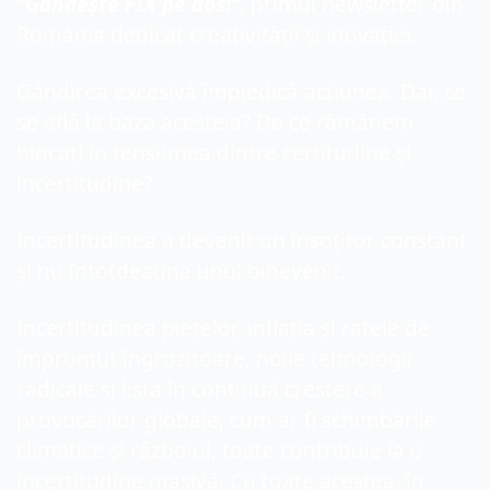
”Gândește FIX pe dos!”
, primul newsletter din 
România dedicat creativității și inovației.
Gândirea excesivă împiedică acțiunea. Dar, ce 
se află la baza acesteia? De ce rămânem 
blocați în tensiunea dintre certitudine și 
incertitudine? 
Incertitudinea a devenit un însoțitor constant 
și nu întotdeauna unul binevenit.
Incertitudinea piețelor, inflația și ratele de 
împrumut îngrozitoare, noile tehnologii 
radicale și lista în continuă creștere a 
provocărilor globale, cum ar fi schimbările 
climatice și războiul, toate contribuie la o 
incertitudine masivă. Cu toate acestea, în 