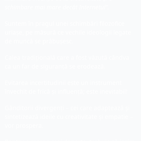
schimbare mai mare decât Internetul”.
Suntem în pragul unei schimbări filozofice 
uriașe, pe măsură ce vechile ideologii legate 
de muncă se prăbușesc.
Calea tradițională care a fost văzută cândva 
ca un far de siguranță se erodează.
Evitarea incertitudinii este un instrument 
învechit de frică și influență; este inevitabil!
Gânditorii divergenți – cei care adaptează și 
sintetizează ideile cu creativitate și empatie – 
vor prospera.