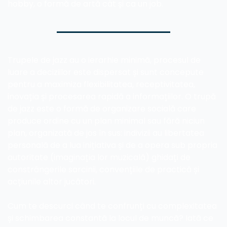
hobby, o formă de artă cât și ca un job.  
Trupele de jazz au o ierarhie minimă, procesul de 
luare a deciziilor este dispersat și sunt concepute 
pentru a maximiza flexibilitatea, receptivitatea, 
inovația și procesarea rapidă a informațiilor. O trupă 
de jazz este o formă de organizare socială care 
produce ordine cu un plan minimal sau fără niciun 
plan, organizată de jos în sus: indivizii au libertatea 
personală de a lua inițiativa și de a opera sub propria 
autoritate (imaginația lor muzicală) ghidați de 
constrângerile sarcinii, convențiile de practică și 
acțiunile altor jucători.
Cum te descurci când te confrunți cu complexitatea 
și schimbarea constantă la locul de muncă? Iată ce 