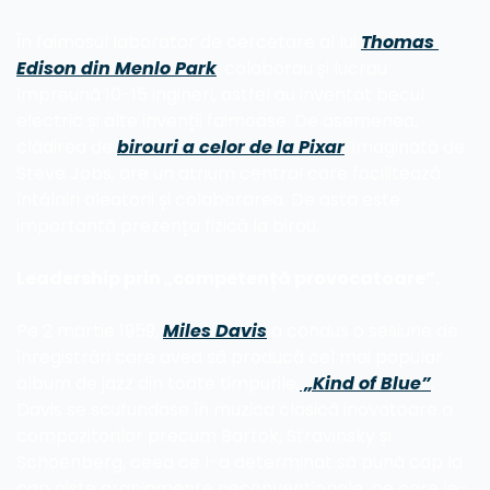
În faimosul laborator de cercetare al lui 
Thomas 
Edison din Menlo Park
, colaborau și lucrau 
împreună 10-15 ingineri, astfel au inventat becul 
electric și alte invenții faimoase. De asemenea, 
clădirea de 
birouri a celor de la Pixar
, imaginată de 
Steve Jobs, are un atrium central care facilitează 
întâlniri aleatorii și colaborarea. De asta este 
importantă prezența fizică la birou.
Leadership prin „competență provocatoare”.
Pe 2 martie 1959, 
Miles Davis
 a condus o sesiune de 
înregistrări care avea să producă cel mai popular 
album de jazz din toate timpurile,
 „Kind of Blue”
. 
Davis se scufundase în muzica clasică inovatoare a 
compozitorilor precum Bartok, Stravinsky și 
Schoenberg, ceea ce l-a determinat să pună cap la 
cap niște aranjamente neconvenționale, pe care le-