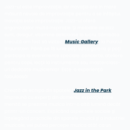
Jazz-ul este improvizație, iar inovația are în mare 
măsură nevoie de improvizație pentru a se înfăptui. 
Inovația este improvizație. Jazz-ul oferă 
organizațiilor multă inspirație. Și melodiile de jazz 
sunt, desigur, vitamine delicioase la lucru. Sâmbăta 
trecută am fost să vizitez ”
Music Gallery
” la Palatul 
Braunstein. Până pe 18 iunie poți vizita galeria și poți 
participa la evenimente speciale: concerte, ateliere 
pentru copii, lecții la instrumente sau masterclass-
uri dedicate muzicienilor. Este  o experiență 
fabuloasă!
Creată de echipa din spatele ”
Jazz in the Park
” 
împreună cu experți din domeniu, expoziția este 
menită se prezinte muzica într-o altă lumină decât 
printr-un concert. Explicând aspectele sociale și 
înțelegând practicile din spatele muzicii și a industriei 
muzicale, vei putea percepe muzica atât ca un 