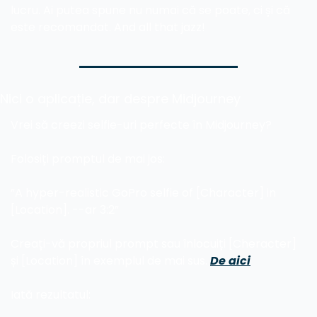
lucru. Ai putea spune nu numai că se poate, ci și că 
este recomandat. And all that jazz!
Nici o aplicație, dar despre Midjourney
Vrei să creezi selfie-uri perfecte în Midjourney?
Folosiți promptul de mai jos:
”A hyper-realistic GoPro selfie of [Character] in 
[Location]. --ar 3:2”
Creați-vă propriul prompt sau înlocuiți [Cheracter] 
și [Location] în exemplul de mai sus. 
De aici
Iată rezultatul: