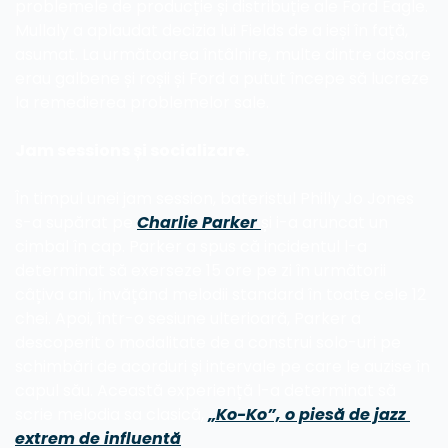
problemele de producție și distribuție ale Ford Eagle. 
Mullaly a aplaudat decizia lui Fields de a ieși în față, 
asumat. La următoarea întâlnire, multe dintre dosare 
erau galbene și roșii și Ford a putut începe să lucreze 
la remedierea problemelor sale.
Jam sessions și socializare.
În timpul unei jam session, bateristul Philly Jo Jones 
s-a supărat pe 
Charlie Parker 
și i-a aruncat un 
cimbal în cap. Parker a spus că incidentul l-a 
determinat să exerseze 15 ore pe zi în următorii 
câțiva ani, învățând melodii standard în toate cele 12 
chei. Apoi, într-o sesiune ulterioară, Parker a 
descoperit o modalitate de a construi solo-uri pe 
schimbări de acorduri și intervale pe care le auzise în 
capul său. Această experiență l-a determinat să 
scrie melodia sa clasică, 
„Ko-Ko”, o piesă de jazz 
extrem de influentă
.