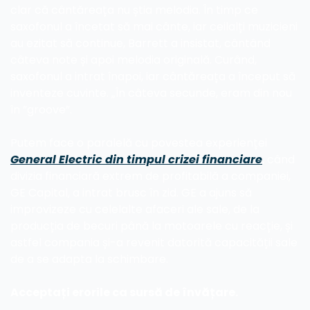
clar că cântăreața nu știa melodia. În timp ce 
saxofonul a încetat să mai cânte, iar ceilalți muzicieni 
au ezitat să continue, Barrett a insistat, cântând 
câteva note și apoi melodia originală. Curând, 
saxofonul a intrat înapoi, iar cântăreața a început să 
inventeze cuvinte. „În câteva secunde, eram din nou 
în ”groove”.
Putem face o paralelă cu povestea experienței 
General Electric din timpul crizei financiare
, când 
divizia financiară extrem de profitabilă a companiei, 
GE Capital, a intrat brusc în zid. GE a ajuns să 
improvizeze cu celelalte afaceri ale sale, de la 
producția de becuri până la motoarele cu reacție, și 
astfel compania și-a revenit datorită capacității sale 
de a se adapta la schimbare.
Acceptați erorile ca sursă de învățare.