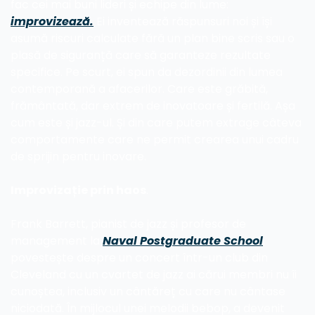
fac cei mai buni lideri și echipe din lume: 
improvizează.
 Ei inventează răspunsuri noi și își 
asumă riscuri calculate fără un plan bine scris sau o 
plasă de siguranță care să garanteze rezultate 
specifice. Pe scurt, ei spun da dezordinii din lumea 
contemporană a afacerilor. Care este grăbită, 
frământată, dar extrem de inovatoare și fertilă. Așa 
cum este și jazz-ul. Și din care putem extrage câteva 
comportamente care ne permit crearea unui cadru 
de sprijin pentru inovare.
Improvizație prin haos
.
Frank Barrett, pianist de jazz și profesor de 
management la 
Naval Postgraduate School
, 
povestește despre un concert într-un club din 
Cleveland cu un cvartet de jazz ai cărui membri nu îi 
cunoștea, inclusiv un cântăreț cu care nu cântase 
niciodată. În mijlocul unei melodii bebop, a devenit 