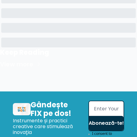
Keep Reading
View more
Gândește 
FIX pe dos!
Instrumente și practici 
Abonează-te!
creative care stimulează 
inovația
I consent to 