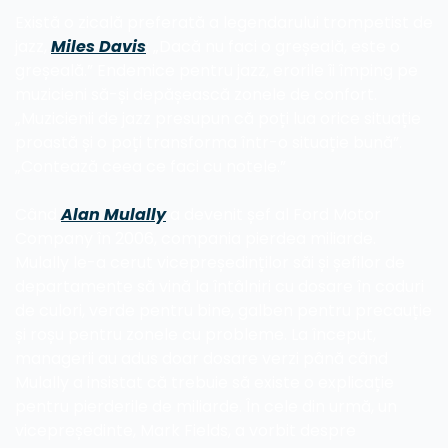
Există o zicală preferată a legendarului trompetist de 
jazz, 
Miles Davis
: „Dacă nu faci o greșeală, este o 
greșeală.” Endemice pentru jazz, erorile îi împing pe 
muzicieni să-și depășească zonele de confort. 
„Muzicienii de jazz presupun că poți lua orice situație 
proastă și o poți transforma într-o situație bună”. 
„Contează ceea ce faci cu notele.”
Când 
Alan Mulally
 a devenit șef al Ford Motor 
Company în 2006, compania pierdea miliarde. 
Mulally le-a cerut vicepreședinților săi și șefilor de 
departamente să vină la întâlniri cu dosare în coduri 
de culori, verde pentru bine, galben pentru precauție 
și roșu pentru zonele cu probleme. La început, 
managerii au adus doar dosare verzi până când 
Mulally a insistat că trebuie să existe o explicație 
pentru pierderile de miliarde. În cele din urmă, un 
vicepreședinte, Mark Fields, a vorbit despre 