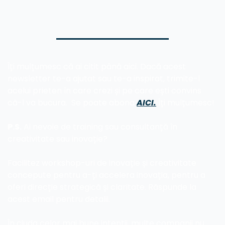
Îți mulțumesc că ai citit până aici. Dacă acest 
newsletter te-a ajutat sau te-a inspirat, trimite-l 
acelui prieten în care crezi și pe care ești convins 
că-l va bucura.  Se poate abona 
AICI.
 Îți mulțumesc!
P.S.
 Ai nevoie de training sau consultanță în 
creativitate sau inovație? 
Facilitez workshop-uri de inovație și creativitate 
concepute pentru a-ți accelera inovația, pentru a 
oferi direcție strategică și claritate. Răspunde la 
acest email pentru detalii.
În ciuda celor mai bune intenții, multe companii nu 