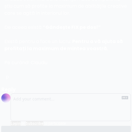
știu cum să profite la maximum de abilitățile creative 
care se agită în interiorul lor.
De aceea există 
”Gândește FIX pe dos!”
Există pentru a face un lucru: 
Pentru a vă ajuta să 
profitați la maximum de mintea voastră.
Pe curând! Claudiu
 p
Reply
Login
or
Subscribe
to participate