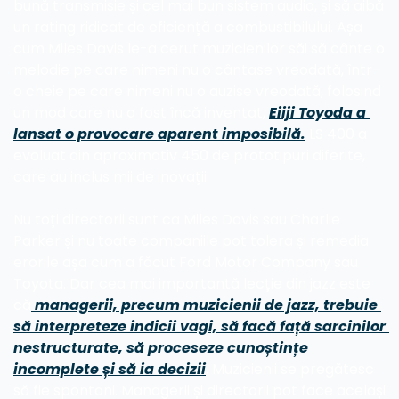
bună transmisie și cel mai bun sistem audio, și să aibă 
un rating ridicat de eficiență a combustibilului. Așa 
cum Miles Davis le-a cerut muzicienilor săi să cânte o 
melodie pe care nimeni nu o cântase vreodată, într-
o cheie pe care nimeni nu o auzise vreodată, folosind 
un mod care nu a fost încă inventat, 
Eiiji Toyoda a 
lansat o provocare aparent imposibilă.
 LS 400 a 
evoluat din aproximativ 450 de prototipuri diferite, 
care au inclus mii de inovații.
Nu toți directorii sunt ca Miles Davis sau Charlie 
Parker și nu toate companiile pot tolera și remedia 
erorile așa cum a făcut Ford Motor Company sau 
Toyota. Dar cea mai importantă lecție din jazz este 
că
 managerii, precum muzicienii de jazz, trebuie 
să interpreteze indicii vagi, să facă față sarcinilor 
nestructurate, să proceseze cunoștințe 
incomplete și să ia decizii
. Muzicienii se pregătesc 
să fie spontani. Managerii și directorii pot face același 