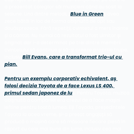
a prezentat colegilor săi muzicieni când au sosit la 
sesiune. Una dintre melodii, „
Blue in Green
”, avea 
zece bătăi în loc de forma obișnuită de opt sau 
douăsprezece. Fără repetiții, cvintetul a mers înainte 
și a cântat. Nu numai că rezultatul a fost uimitor și 
original, dar i-a determinat pe trei dintre membrii 
cvintetului să continue și să-și creeze propriile trupe, 
inclusiv 
Bill Evans, care a transformat trio-ul cu 
pian.
Pentru un exemplu corporativ echivalent, aș 
folosi decizia Toyota de a face Lexus LS 400, 
primul sedan japonez de lu
x. Pentru Toyota, muzica 
obișnuită a companiei era crezul de a face mașini 
ieftine pentru toată lumea. Eiji Toyoda, președintele 
Toyota la acea vreme, și-a presat angajații să 
producă o mașină care să măsoare fiecare piesă în 
raport cu cele mai bune din lume, inclusiv cea mai 