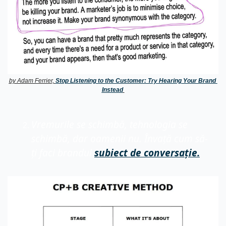
by Adam Ferrier, 
Stop Listening to the Customer: Try Hearing Your Brand 
Instead
Vremurile se schimbă, tehnologia se 
schimbă, dar oamenii nu. Învață cum să-
ți faci brandul 
subiect de conversație.