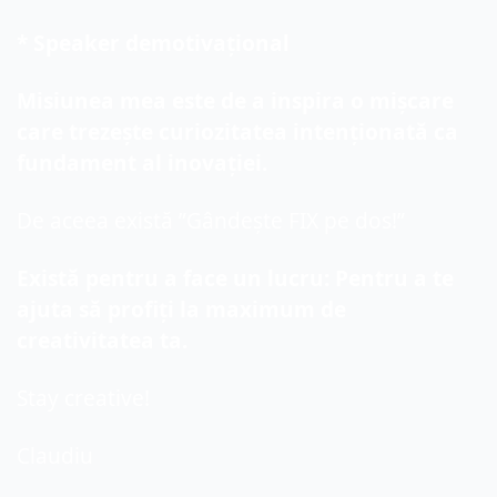
* Speaker demotivațional
Misiunea mea este de a inspira o mișcare 
care trezește curiozitatea intenționată ca 
fundament al inovației.
De aceea există ”Gândește FIX pe dos!”
Există pentru a face un lucru: Pentru a te 
ajuta să profiți la maximum de 
creativitatea ta.
Stay creative!
Claudiu