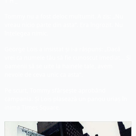
T H _
Tommy nu a fost deloc mulțumit. A zis: „Nu 
vreau nicio parte din asta”. Era îngrozit. Nu 
înțelegea nimic.
George Lois a insistat și i-a răspuns: „Dacă 
vrei ca numele tău să fie cunoscut imediat... Și 
oamenii să se uite la hainele tale, avem 
nevoie de ceva unic ca asta”.
Pe scurt, Tommy sfârșește aprobând 
campania. Și Lois plasează un panou uriaș în 
inima Times Square. 