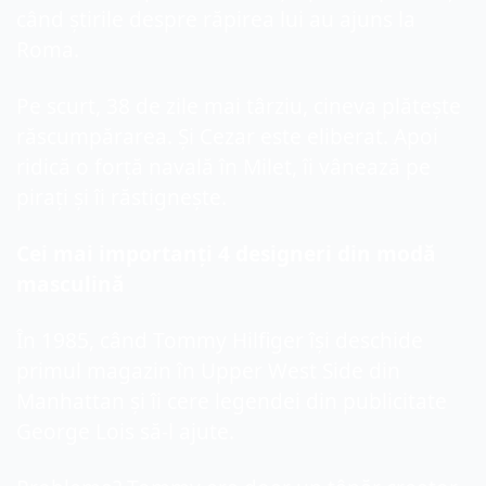
când știrile despre răpirea lui au ajuns la 
Roma.
Pe scurt, 38 de zile mai târziu, cineva plătește 
răscumpărarea. Și Cezar este eliberat. Apoi 
ridică o forță navală în Milet, îi vânează pe 
pirați și îi răstignește.
Cei mai importanți 4 designeri din modă 
masculină
În 1985, când Tommy Hilfiger își deschide 
primul magazin în Upper West Side din 
Manhattan și îi cere legendei din publicitate 
George Lois să-l ajute.