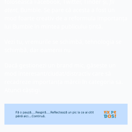
folosească Facebook, Twitter, Tinder și, 
fii 
atent
, Bumble. Se pare că acesta a fost un 
mod foarte creativ de a reformula importanța 
lui Bumble în mintea publicului țintă.
Vezi tu, vremurile se schimbă, tehnologia se 
schimbă, dar oamenii nu.
Dacă gestionezi un brand mic, găsește un 
mod interesant/ciudat/distractiv care să 
recadreze importanța mărcii în categoria sa. 
Atunci câștigi.