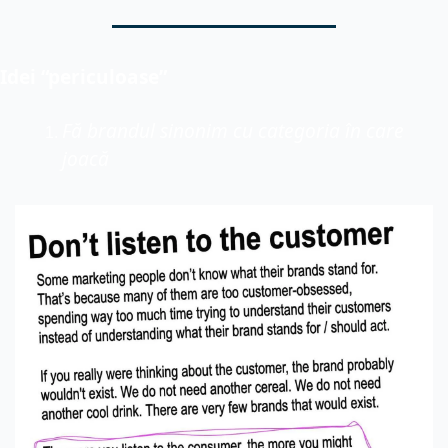
Idei “periculoase”
Fă brandul sinonim cu categoria în care 
joacă