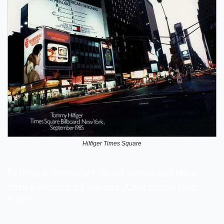
Hilfiger Times Square
În timp foarte scurt, toată lumea din New 
York a început să întrebe „Cine dracu este 
T_H?”