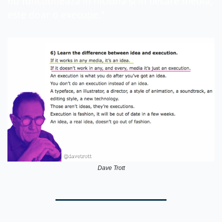
nu funcționează în niciuna și în fiecare media, 
este doar o execuție.”
Dave Trott