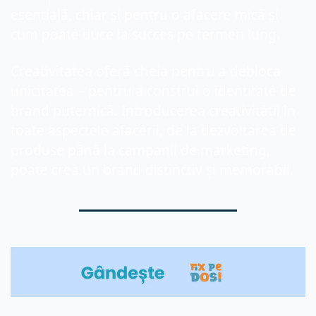
esențială, chiar și pentru o afacere mică și 
cum poate duce la succes pe termen lung.
Creativitatea oferă cheia pentru a debloca 
unicitatea – pentru a construi o identitate de 
brand puternică. Introducerea creativității în 
toate aspectele afacerii, de la dezvoltarea de 
produse până la campanii de marketing, 
poate crea un brand distinctiv și memorabil.