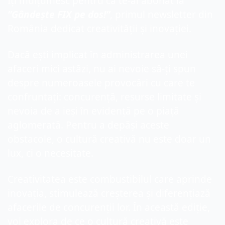
Îți mulțumesc pentru că te-ai abonat la
”Gândește FIX pe dos!”
, primul newsletter din 
România dedicat creativității și inovației.
Dacă ești implicat în administrarea unei 
afaceri mici astăzi, nu ai nevoie să-ți spun 
despre numeroasele provocări cu care te 
confruntați: concurență, resurse limitate și 
nevoia de a ieși în evidență pe o piață 
aglomerată. Pentru a depăși aceste 
obstacole, o cultură creativă nu este doar un 
lux, ci o necesitate. 
Creativitatea este combustibilul care aprinde 
inovația, stimulează creșterea și diferențiază 
afacerile de concurenții lor. În această ediție, 
voi explora de ce o cultură creativă este 