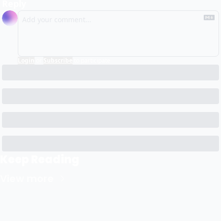
Reply
Login
or
Subscribe
to participate
Keep Reading
View more