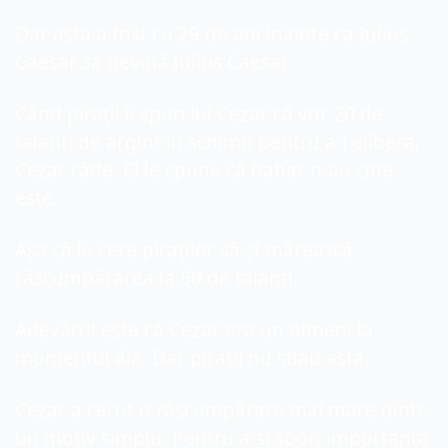
Dar asta a fost cu 29 de ani înainte ca Iulius 
Caesar să devină Iulius Caesar.
Când pirații îi spun lui Cezar că vor 20 de 
talanți de argint în schimb pentru a-l elibera, 
Cezar râde. El le spune că habar n-au cine 
este.
Așa că le cere piraților să-și mărească 
răscumpărarea la 50 de talanți.
Adevărul este că Cezar era un nimeni la 
momentul ăla. Dar pirații nu știau asta.
Cezar a cerut o răscumpărare mai mare dintr-
un motiv simplu. Pentru a-și spori importanța 