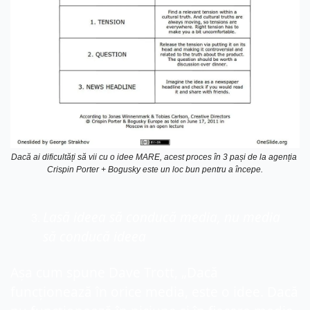
Dacă ai dificultăți să vii cu o idee MARE, acest proces în 3 pași de la agenția 
Crispin Porter + Bogusky este un loc bun pentru a începe.
Lasă ideea să conducă media, nu media 
să conducă ideea
Așa cum spune Dave Trott, „Dacă 
funcționează în orice media, este o idee. Dacă 