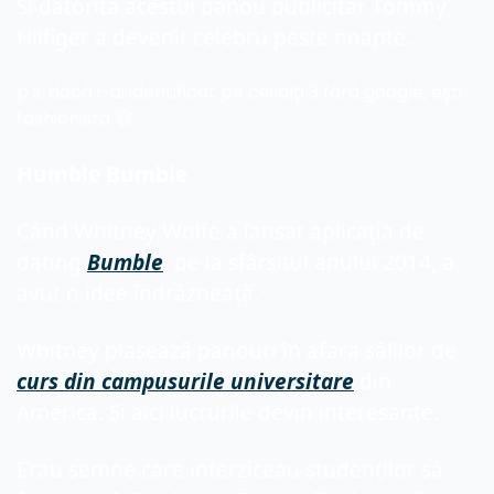
Și datorită acestui panou publicitar Tommy 
Hilfiger a devenit celebru peste noapte.
p.s. dacă i-ai identificat pe ceilalți 3 fără google, ești 
fashionista 
😃
Humble Bumble
Când Whitney Wolfe a lansat aplicația de 
dating 
Bumble
, pe la sfârșitul anului 2014, a 
avut o idee îndrăzneață.
Whitney plasează panouri în afara sălilor de 
curs din campusurile universitare
 din 
America. Și aici lucrurile devin interesante.
Erau semne care interziceau studenților să 