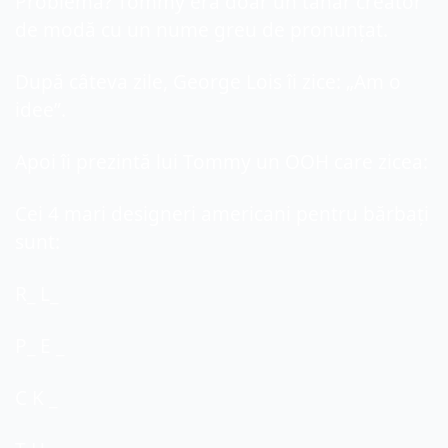
Problema? Tommy era doar un tânăr creator 
de modă cu un nume greu de pronunțat.
După câteva zile, George Lois îi zice: „Am o 
idee”.
Apoi îi prezintă lui Tommy un OOH care zicea:
Cei 4 mari designeri americani pentru bărbați 
sunt:
R_ L_
P_ E _
C K _