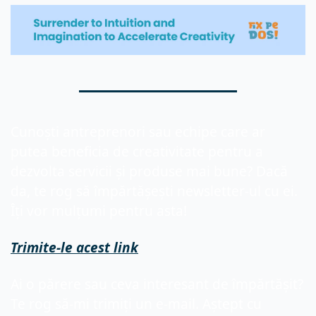
Cunoști antreprenori sau echipe care ar 
putea beneficia de creativitate pentru a 
dezvolta servicii și produse mai bune? Dacă 
da, te rog să împărtășești newsletter-ul cu ei. 
Îți vor mulțumi pentru asta!
Trimite-le acest link
Ai o părere sau ceva interesant de împărtășit? 
Te rog să-mi trimiți un e-mail. Aștept cu 