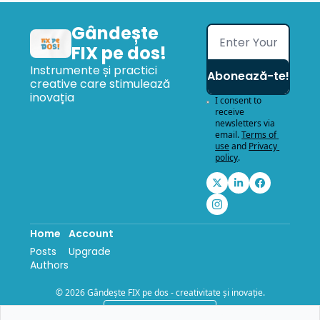
Gândește 
FIX pe dos!
Instrumente și practici 
Abonează-te!
creative care stimulează 
inovația
I consent to 
receive 
newsletters via 
email.
Terms of 
use
and
Privacy 
policy
.
Home
Account
Posts
Upgrade
Authors
© 2026 Gândește FIX pe dos - creativitate și inovație.
Powered by beehiiv