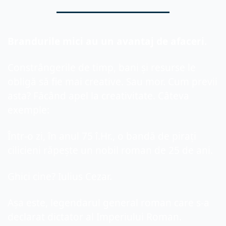
Brandurile mici au un avantaj de afaceri.
Constrângerile de timp, bani și resurse le 
obligă să fie mai creative. Sau mor. Cum previi 
asta? Făcând apel la creativitate. Câteva 
exemple:
Într-o zi, în anul 75 î.Hr., o bandă de pirați 
cilicieni răpește un nobil roman de 25 de ani.
Ghici cine? Iulius Cezar.
Așa este, legendarul general roman care s-a 
declarat dictator al Imperiului Roman.