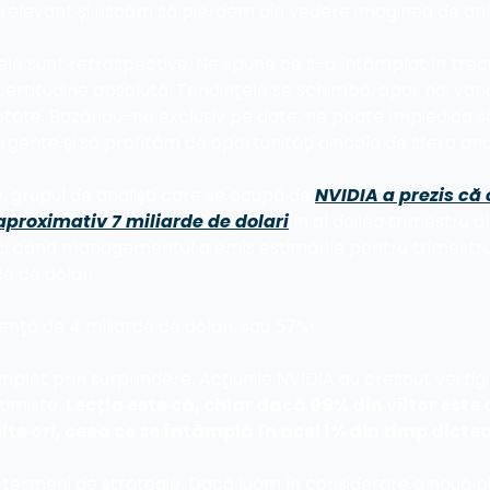
irelevant și riscăm să pierdem din vedere imaginea de a
tele sunt retrospective. Ne spune ce s-a întâmplat în trec
 certitudine absolută. Tendințele se schimbă, apar noi varia
ate. Bazându-ne exclusiv pe date, ne poate împiedica s
ente și să profităm de oportunități dincolo de sfera anali
 grupul de analiști care se ocupă de 
NVIDIA a prezis că
aproximativ 7 miliarde de dolari
 în al doilea trimestru al
i când managementul a emis estimările pentru trimestru, 
e de dolari.
ență de 4 miliarde de dolari, sau 57%!
mplet prin surprindere. Acțiunile NVIDIA au crescut vertig
timiste. 
Lecția este că, chiar dacă 99% din viitor este 
ulte ori, ceea ce se întâmplă în acel 1% din timp dicte
n termeni de strategie. Dacă luăm în considerare o nouă p