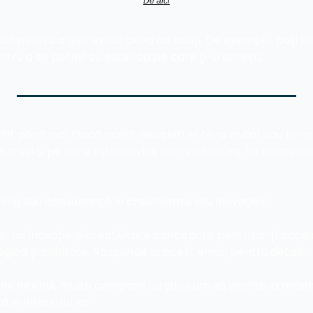
De aici
ul pentru a găsi exact ceea ce cauți. De exemplu, poți înl
tru a se potrivi cu estetica pe care ți-o dorești.
itit până aici. Dacă acest newsletter te-a ajutat sau te-a in
e crezi și pe care ești convins că-l va bucura. Se poate a
ining sau consultanță în creativitate sau inovație? 
ri de inovație și creativitate concepute pentru a-ți accele
tegică și claritate. Răspunde la acest email pentru detalii.
ne intenții, multe companii nu știu cum să profite la maxim
 în interiorul lor.