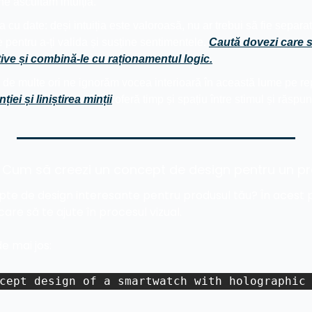
ne ascultăm intuiția.
a cu date: deși intuiția este valoroasă, nu ar trebui să fie separată
 pentru a-ți valida și susține sentimentele. 
Caută dovezi care să
itive și combină-le cu raționamentul logic.
ției și liniștirea minții
 oferă timp și spațiu între stimul și răspun
y: Cum să creezi un concept de design pentru un p
pte de design interesante pentru produsul tău? În acest p
are să te ajute în procesul vizual.
e mai jos:
cept design of a smartwatch with holographic